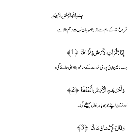
﷽
شروع اللہ کے نام سے جو بڑا مہربان نہایت رحم والا ہے
إِذَا زُلْزِلَتِ الْأَرْضُ زِلْزَالَهَا ﴿1﴾
جب زمین اپنی پوری شدت کے ساتھ ہلا ڈالی جائے گی،
وَأَخْرَجَتِ الْأَرْضُ أَثْقَالَهَا ﴿2﴾
اور زمین اپنے بوجھ باہر نکال پھینکے گی۔
وَقَالَ الْإِنْسَانُ مَا لَهَا ﴿3﴾