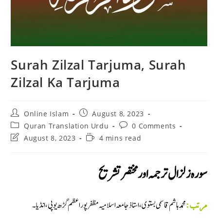
Surah Zilzal Tarjuma, Surah
Zilzal Ka Tarjuma
Post
Post
Online Islam
August 8, 2023
author:
published:
Post
Post
Quran Translation Urdu
0 Comments
category:
comments:
Post
Reading
August 8, 2023
4 mins read
last
time:
modified:
سورہ زلزال ترجمہ اور مختصر تشريح
محمد ہاشم قاسمى بستوى، استاذ جامعہ اسلاميہ مظفر پور اعظم گڑھ يوپى ، انڈيا۔
مرتب: