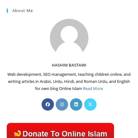
About Me
HASHIM BASTAWI
Web development, SEO management, teaching children online, and
writing articles in Arabic, Urdu, Hindi, and Roman Urdu, and English
for own blog Online Islam
Read More
Opens
Opens
Opens
Opens
in
in
in
in
a
a
a
a
new
new
new
new
tab
tab
tab
tab