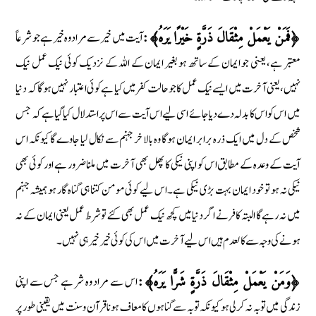
آیت میں خیر سے مراد وہ خیر ہے جو شرعاً
﴿فَمَنْ يَعْمَلْ مِثْقَالَ ذَرَّةٍ خَيْرًا يَرَهُ﴾:
معتبر ہے، يعنی جو ایمان کے ساتھ ہو بغیر ایمان کے اللہ کے نزدیک کوئی نیک عمل نیک
نہیں، یعنی آخرت میں ایسے نیک عمل کا جو حالت کفر میں کیا ہے کوئی اعتبار نہیں ہوگا کہ دنیا
میں اس کو اس کا بدلہ دے دیا جائے اسی لیے اس آیت سے اس پر استدلال کیا گیا ہے کہ جس
شخص کے دل میں ایک ذرہ برابر ایمان ہوگا وہ بالاخر جہنم سے نکال لیا جاوے گا کیونکہ اس
آیت کے وعدہ کے مطابق اس کو اپنی نیکی کا پھل بھی آخرت میں ملنا ضرور ہے اور کوئی بھی
نیکی نہ ہو تو خود ایمان بہت بڑی نیکی ہے۔ اس لیے کوئی مومن کتنا ہی گناہ گار ہو ہمیشہ جہنم
میں نہ رہے گا البتہ کافر نے اگر دنیا میں کچھ نیک عمل بھی کئے تو شرط عمل یعنی ایمان کے نہ
ہونے کی وجہ سے کالعدم ہیں اس لیے آخرت میں اس کی کوئی خیر خیر ہی نہیں۔
اس سے مراد وہ شر ہے جس سے اپنی
﴿وَمَنْ يَعْمَلْ مِثْقَالَ ذَرَّةٍ شَرًّا يَرَهُ﴾:
زندگی میں توبہ نہ کرلی ہو کیونکہ توبہ سے گناہوں کا معاف ہونا قرآن و سنت میں یقینی طور پر