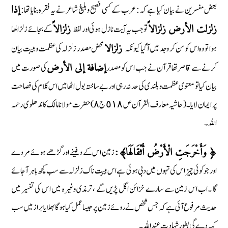
بعض مفسرین نے بیان کیا ہے کہ: عرب کے کسی فصیح وبلیغ شاعر نے یہ فقرہ بنایا تھا:
إذا
تو جب یہ آیت نازل ہوئی اور لفظ
کے بجائے زلزالھا
زلزلت الأرض زلزالاً
زلزالاً
ہوا تو وہ اس کو سن کر وجد میں آگیا کیونکہ
محض مصدر زلزلہ کی عظمت وہیبت بیان
زلزالا
کرنے سے قاصر تھا قرآن نے جب اس کو مصدر
کی صورت میں
إضافة إلی الأرض
بیان کیا تو معنوی عظمت و بلندی کی حد نہ رہی اور بےساختہ بول اٹھا میں اس کلام کی فصاحت
پر ایمان لایا۔ ( حاشیہ معارف القرآن ص ٥١٨ ج ٨)حضرت مولانا مالک کاندھلوی رحمہ
الله۔
زمین اس کے دفینے اور گڑھے ہوئے مردے
﴿ وَأَخْرَجَتِ الْأَرْضُ أَثْقَالَهَا﴾:
اور جو کوئی چیز اس کی تہوں میں دبی ہوئی ہے اس ہیبت ناک زلزلہ سے سب کچھ باہر آجائے
گا ۔اب اس زمین سے سارے خزائن اگل پڑیں گے ، ترمذی وغیرہ میں اس کی تفسیر میں
حدیث مرفوع آئی ہے کہ جس شخص نے روئے زمین پر جیسا عمل کیا ہوگا بھلا یا براز میں سب
کہہ دے گی بطور شہادت عنداللہ۔