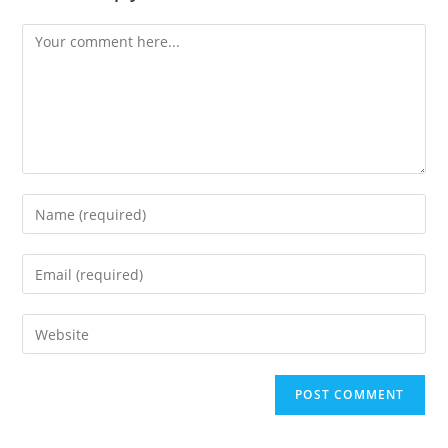
Comment
Enter
your
name
Enter
or
your
username
email
Enter
to
address
your
comment
to
website
comment
URL
(optional)