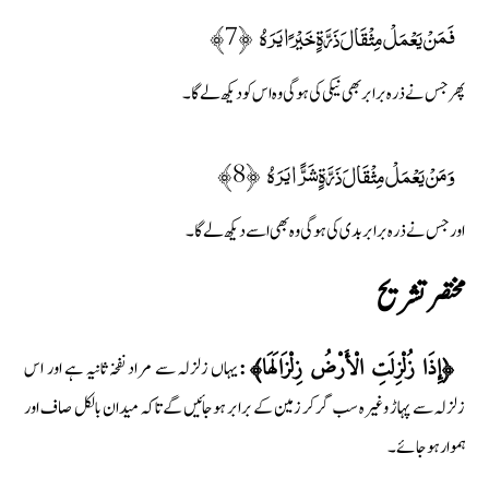
فَمَنْ يَعْمَلْ مِثْقَالَ ذَرَّةٍ خَيْرًا يَرَهُ ﴿7﴾
پھر جس نے ذرہ برابر بھی نیکی کی ہوگی وہ اس کو دیکھ لے گا۔
وَمَنْ يَعْمَلْ مِثْقَالَ ذَرَّةٍ شَرًّا يَرَهُ ﴿8﴾
اور جس نے ذرہ برابر بدی کی ہوگی وہ بھی اسے دیکھ لے گا۔
مختصر تشريح
یہاں زلزلہ سے مراد نفخہ ثانیہ ہے اور اس
﴿إِذَا زُلْزِلَتِ الْأَرْضُ زِلْزَالَهَا﴾:
زلزلہ سے پہاڑ وغیرہ سب گر کر زمین کے برابر ہوجائیں گے تاکہ میدان بالکل صاف اور
ہموار ہوجائے۔