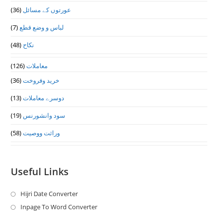
عورتوں کے مسائل
(36)
لباس و وضع قطع
(7)
نکاح
(48)
معاملات
(126)
خرید وفروخت
(36)
دوسرے معاملات
(13)
سود وانشورنس
(19)
وراثت ووصيت
(58)
Useful Links
Hijri Date Converter
Opens
in
Inpage To Word Converter
Opens