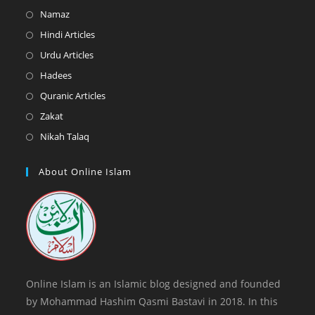
in
Opens
Namaz
a
in
Opens
Hindi Articles
new
a
in
Opens
Urdu Articles
tab
new
a
in
Opens
Hadees
tab
new
a
in
Opens
Quranic Articles
tab
new
a
in
Opens
Zakat
tab
new
a
in
Opens
Nikah Talaq
tab
new
a
in
tab
new
a
About Online Islam
tab
new
tab
Online Islam is an Islamic blog designed and founded
by Mohammad Hashim Qasmi Bastavi in 2018. In this