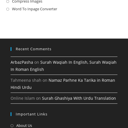
a
in
Compress Images
Opens
new
a
in
Word To Inpage Converter
Opens
tab
new
a
in
tab
new
a
tab
new
tab
Recent Comments
ArbazPasha
on
Surah Waqiah In English, Surah Waqiah
In Roman English
Tahmeena shah
on
Namaz Parhne Ka Tarika in Roman
Hindi Urdu
Online Islam
on
Surah Ghashiya With Urdu Translation
Important Links
Opens
About Us