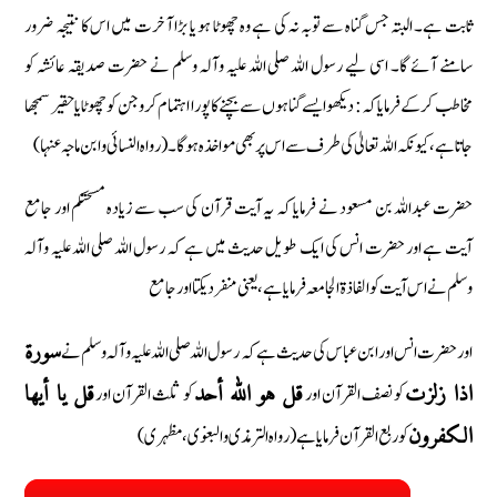
ثابت ہے۔ البتہ جس گناہ سے توبہ نہ کی ہے وہ چھوٹا ہو یا بڑا آخرت میں اس کا نتیجہ ضرور
سامنے آئے گا۔ اسی لیے رسول اللہ صلی اللہ علیہ وآلہ وسلم نے حضرت صدیقہ عائشہ کو
مخاطب کر کے فرمایا کہ: دیکھو ایسے گناہوں سے بچنے کا پورا اہتمام کرو جن کو چھوٹا یا حقیر سمجھا
جاتا ہے، کیونکہ اللہ تعالیٰ کی طرف سے اس پر بھی مواخذہ ہوگا۔ (رواہ النسائی وابن ماجہ عنہا)
حضرت عبداللہ بن مسعود نے فرمایا کہ یہ آیت قرآن کی سب سے زیادہ مسحتکم اور جامع
آیت ہے اور حضرت انس کی ایک طویل حدیث میں ہے کہ رسول اللہ صلی اللہ علیہ وآلہ
وسلم نے اس آیت کو الفاذة الجامعہ فرمایا ہے، یعنی منفرد یکتا اور جامع
اور حضرت انس اور ابن عباس کی حدیث ہے کہ رسول اللہ صلی اللہ علیہ وآلہ وسلم نے
سورة
کو نصف القرآن اور
کو ثلث القرآن اور
اذا زلزت
قل هو اللہ أحد
قل یا أیھا
کو ربع القرآن فرمایا ہے (رواہ الترمذی و البغوی، مظہری)
الکفرون