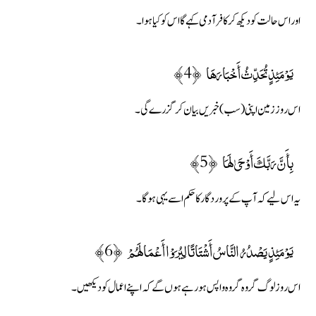
اور اس حالت کو دیکھ کر کافر آدمی کہے گا اس کو کیا ہوا۔
يَوْمَئِذٍ تُحَدِّثُ أَخْبَارَهَا ﴿4﴾
اس روز زمین اپنی (سب) خبریں بیان کر گزرے گی۔
بِأَنَّ رَبَّكَ أَوْحَىٰ لَهَا ﴿5﴾
یہ اس لیے کہ آپ کے پروردگار کا حکم اسے یہی ہوگا۔
يَوْمَئِذٍ يَصْدُرُ النَّاسُ أَشْتَاتًا لِيُرَوْا أَعْمَالَهُمْ ﴿6﴾
اس روز لوگ گروہ گروہ واپس ہورہے ہوں گے کہ اپنے اعمال کو دیکھیں۔