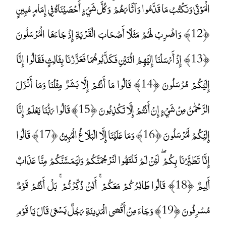
الْمَوْتَىٰ وَنَكْتُبُ مَا قَدَّمُوا وَآثَارَهُمْ ۚ وَكُلَّ شَيْءٍ أَحْصَيْنَاهُ فِي إِمَامٍ مُبِينٍ
﴿12﴾ وَاضْرِبْ لَهُمْ مَثَلًا أَصْحَابَ الْقَرْيَةِ إِذْ جَاءَهَا الْمُرْسَلُونَ
﴿13﴾ إِذْ أَرْسَلْنَا إِلَيْهِمُ اثْنَيْنِ فَكَذَّبُوهُمَا فَعَزَّزْنَا بِثَالِثٍ فَقَالُوا إِنَّا
إِلَيْكُمْ مُرْسَلُونَ ﴿14﴾ قَالُوا مَا أَنْتُمْ إِلَّا بَشَرٌ مِثْلُنَا وَمَا أَنْزَلَ
الرَّحْمَٰنُ مِنْ شَيْءٍ إِنْ أَنْتُمْ إِلَّا تَكْذِبُونَ ﴿15﴾ قَالُوا رَبُّنَا يَعْلَمُ إِنَّا
إِلَيْكُمْ لَمُرْسَلُونَ ﴿16﴾ وَمَا عَلَيْنَا إِلَّا الْبَلَاغُ الْمُبِينُ ﴿17﴾ قَالُوا
إِنَّا تَطَيَّرْنَا بِكُمْ ۖ لَئِنْ لَمْ تَنْتَهُوا لَنَرْجُمَنَّكُمْ وَلَيَمَسَّنَّكُمْ مِنَّا عَذَابٌ
أَلِيمٌ ﴿18﴾ قَالُوا طَائِرُكُمْ مَعَكُمْ ۚ أَئِنْ ذُكِّرْتُمْ ۚ بَلْ أَنْتُمْ قَوْمٌ
مُسْرِفُونَ ﴿19﴾ وَجَاءَ مِنْ أَقْصَى الْمَدِينَةِ رَجُلٌ يَسْعَىٰ قَالَ يَا قَوْمِ