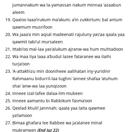
jumannakum wa la-yamassan nakum minnaa ‘azaabun
aleem
Qaaloo taaa’irukum ma’akum; a’in zukkirtum; bal antum
qawmum musrifoon
Wa jaaa’a min aqsal madeenati rajuluny yas’aa qaala yaa
qawmit tabi’ul mursaleen
Ittabi’oo mal-laa yas’alukum ajranw-wa hum muhtadoon
Wa maa liya laaa a’budul lazee fataranee wa ilaihi
turja’oon
‘A-attakhizu min dooniheee aalihatan iny-yuridnir
Rahmaanu bidurril-laa tughni ‘annee shafaa ‘atuhum
shai ‘anw-wa laa yunqizoon
Inneee izal-lafee dalaa-lim-mubeen
Inneee aamantu bi Rabbikum fasma’oon
Qeelad khulil Jannnah; qaala yaa laita qawmee
ya’lamoon
Bimaa ghafara lee Rabbee wa ja’alanee minal
mukrameen
(End Juz 22)