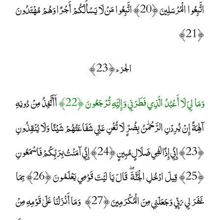
اتَّبِعُوا الْمُرْسَلِينَ ﴿20﴾ اتَّبِعُوا مَنْ لَا يَسْأَلُكُمْ أَجْرًا وَهُمْ مُهْتَدُونَ
﴿21﴾
الجزء ﴿ 23 ﴾
وَمَا لِيَ لَا أَعْبُدُ الَّذِي فَطَرَنِي وَإِلَيْهِ تُرْجَعُونَ ﴿22﴾
أَأَتَّخِذُ مِنْ دُونِهِ
آلِهَةً إِنْ يُرِدْنِ الرَّحْمَٰنُ بِضُرٍّ لَا تُغْنِ عَنِّي شَفَاعَتُهُمْ شَيْئًا وَلَا يُنْقِذُونِ
﴿23﴾ إِنِّي إِذًا لَفِي ضَلَالٍ مُبِينٍ ﴿24﴾ إِنِّي آمَنْتُ بِرَبِّكُمْ فَاسْمَعُونِ
﴿25﴾ قِيلَ ادْخُلِ الْجَنَّةَ ۖ قَالَ يَا لَيْتَ قَوْمِي يَعْلَمُونَ ﴿26﴾ بِمَا
غَفَرَ لِي رَبِّي وَجَعَلَنِي مِنَ الْمُكْرَمِينَ ﴿27﴾ وَمَا أَنْزَلْنَا عَلَىٰ قَوْمِهِ مِنْ