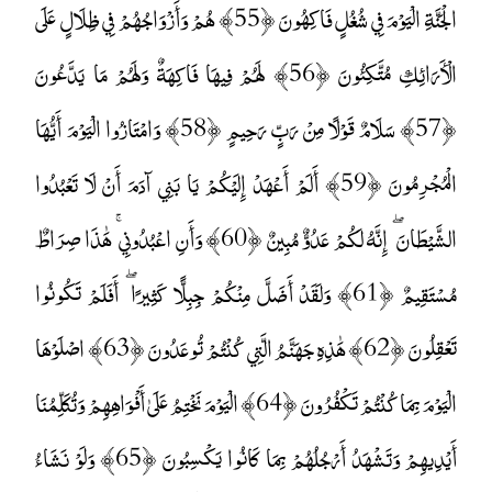
الْجَنَّةِ الْيَوْمَ فِي شُغُلٍ فَاكِهُونَ ﴿55﴾ هُمْ وَأَزْوَاجُهُمْ فِي ظِلَالٍ عَلَى
الْأَرَائِكِ مُتَّكِئُونَ ﴿56﴾ لَهُمْ فِيهَا فَاكِهَةٌ وَلَهُمْ مَا يَدَّعُونَ
﴿57﴾ سَلَامٌ قَوْلًا مِنْ رَبٍّ رَحِيمٍ ﴿58﴾ وَامْتَازُوا الْيَوْمَ أَيُّهَا
الْمُجْرِمُونَ ﴿59﴾ أَلَمْ أَعْهَدْ إِلَيْكُمْ يَا بَنِي آدَمَ أَنْ لَا تَعْبُدُوا
الشَّيْطَانَ ۖ إِنَّهُ لَكُمْ عَدُوٌّ مُبِينٌ ﴿60﴾ وَأَنِ اعْبُدُونِي ۚ هَٰذَا صِرَاطٌ
مُسْتَقِيمٌ ﴿61﴾ وَلَقَدْ أَضَلَّ مِنْكُمْ جِبِلًّا كَثِيرًا ۖ أَفَلَمْ تَكُونُوا
تَعْقِلُونَ ﴿62﴾ هَٰذِهِ جَهَنَّمُ الَّتِي كُنْتُمْ تُوعَدُونَ ﴿63﴾ اصْلَوْهَا
الْيَوْمَ بِمَا كُنْتُمْ تَكْفُرُونَ ﴿64﴾ الْيَوْمَ نَخْتِمُ عَلَىٰ أَفْوَاهِهِمْ وَتُكَلِّمُنَا
أَيْدِيهِمْ وَتَشْهَدُ أَرْجُلُهُمْ بِمَا كَانُوا يَكْسِبُونَ ﴿65﴾ وَلَوْ نَشَاءُ