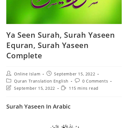
Ya Seen Surah, Surah Yaseen
Equran, Surah Yaseen
Complete
Post
Post
Online Islam
September 15, 2022
author:
published:
Post
Post
Quran Translation English
0 Comments
category:
comments:
Post
Reading
September 15, 2022
115 mins read
last
time:
modified:
Surah Yaseen In Arabic
﷽