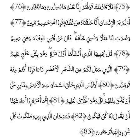
﴿75﴾ فَلَا يَحْزُنْكَ قَوْلُهُمْ ۘ إِنَّا نَعْلَمُ مَا يُسِرُّونَ وَمَا يُعْلِنُونَ ﴿76﴾
أَوَلَمْ يَرَ الْإِنْسَانُ أَنَّا خَلَقْنَاهُ مِنْ نُطْفَةٍ فَإِذَا هُوَ خَصِيمٌ مُبِينٌ ﴿77﴾
وَضَرَبَ لَنَا مَثَلًا وَنَسِيَ خَلْقَهُ ۖ قَالَ مَنْ يُحْيِي الْعِظَامَ وَهِيَ رَمِيمٌ
﴿78﴾ قُلْ يُحْيِيهَا الَّذِي أَنْشَأَهَا أَوَّلَ مَرَّةٍ ۖ وَهُوَ بِكُلِّ خَلْقٍ عَلِيمٌ
﴿79﴾ الَّذِي جَعَلَ لَكُمْ مِنَ الشَّجَرِ الْأَخْضَرِ نَارًا فَإِذَا أَنْتُمْ مِنْهُ
تُوقِدُونَ ﴿80﴾ أَوَلَيْسَ الَّذِي خَلَقَ السَّمَاوَاتِ وَالْأَرْضَ بِقَادِرٍ عَلَىٰ
أَنْ يَخْلُقَ مِثْلَهُمْ ۚ بَلَىٰ وَهُوَ الْخَلَّاقُ الْعَلِيمُ ﴿81﴾ إِنَّمَا أَمْرُهُ إِذَا أَرَادَ شَيْئًا
أَنْ يَقُولَ لَهُ كُنْ فَيَكُونُ ﴿82﴾ فَسُبْحَانَ الَّذِي بِيَدِهِ مَلَكُوتُ كُلِّ
شَيْءٍ وَإِلَيْهِ تُرْجَعُونَ ﴿83﴾