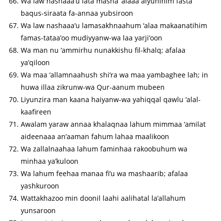
Wa law nashaaa’u lata masna ‘alaaa aiyunihim fasta
baqus-siraata fa-annaa yubsiroon
Wa law nashaaa’u lamasakhnaahum ‘alaa makaanatihim
famas-tataa’oo mudiyyanw-wa laa yarji’oon
Wa man nu ‘ammirhu nunakkishu fil-khalq; afalaa
ya’qiloon
Wa maa ‘allamnaahush shi’ra wa maa yambaghee lah; in
huwa illaa zikrunw-wa Qur-aanum mubeen
Liyunzira man kaana haiyanw-wa yahiqqal qawlu ‘alal-
kaafireen
Awalam yaraw annaa khalaqnaa lahum mimmaa ‘amilat
aideenaaa an’aaman fahum lahaa maalikoon
Wa zallalnaahaa lahum faminhaa rakoobuhum wa
minhaa ya’kuloon
Wa lahum feehaa manaa fi’u wa mashaarib; afalaa
yashkuroon
Wattakhazoo min doonil laahi aalihatal la’allahum
yunsaroon