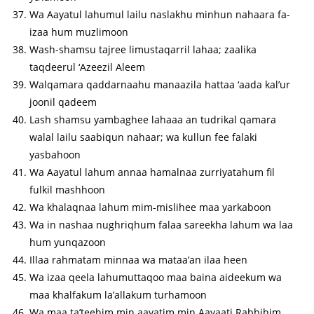
Wa Aayatul lahumul lailu naslakhu minhun nahaara fa-
izaa hum muzlimoon
Wash-shamsu tajree limustaqarril lahaa; zaalika
taqdeerul ‘Azeezil Aleem
Walqamara qaddarnaahu manaazila hattaa ‘aada kal’ur
joonil qadeem
Lash shamsu yambaghee lahaaa an tudrikal qamara
walal lailu saabiqun nahaar; wa kullun fee falaki
yasbahoon
Wa Aayatul lahum annaa hamalnaa zurriyatahum fil
fulkil mashhoon
Wa khalaqnaa lahum mim-mislihee maa yarkaboon
Wa in nashaa nughriqhum falaa sareekha lahum wa laa
hum yunqazoon
Illaa rahmatam minnaa wa mataa’an ilaa heen
Wa izaa qeela lahumuttaqoo maa baina aideekum wa
maa khalfakum la’allakum turhamoon
Wa maa ta’teehim min aayatim min Aayaati Rabbihim