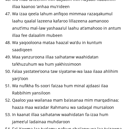
illaa kaanoo ‘anhaa mu’rideen
Wa izaa qeela lahum anfiqoo mimmaa razaqakumul
laahu qaalal lazeena kafaroo lillazeena aamanooo
anut’imu mal-law yashaaa’ul laahu at’amahooo in antum
illaa fee dalaalim mubeen
Wa yaqooloona mataa haazal wa’du in kuntum
saadiqeen
Maa yanzuroona illaa saihatanw waahidatan
ta’khuzuhum wa hum yakhissimoon
Falaa yastatee’oona taw siyatanw-wa laaa ilaaa ahlihim
yarji’oon
Wa nufikha fis-soori faizaa hum minal ajdaasi ilaa
Rabbihim yansiloon
Qaaloo yaa wailanaa mam ba’asanaa mim marqadinaa;
haaza maa wa’adar Rahmanu wa sadaqal mursaloon
In kaanat illaa saihatanw waahidatan fa-izaa hum
jamee’ul ladainaa muhdaroon
Fal-Yawma laa tuzlamu nafsun shai’anw-wa laa tujzawna