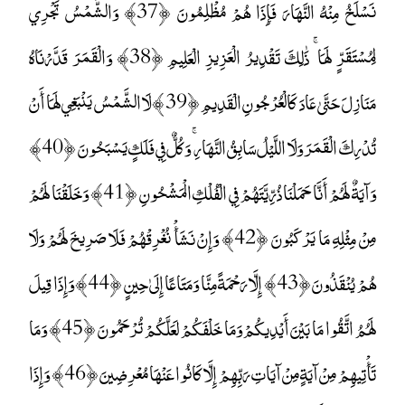
نَسْلَخُ مِنْهُ النَّهَارَ فَإِذَا هُمْ مُظْلِمُونَ ﴿37﴾ وَالشَّمْسُ تَجْرِي
لِمُسْتَقَرٍّ لَهَا ۚ ذَٰلِكَ تَقْدِيرُ الْعَزِيزِ الْعَلِيمِ ﴿38﴾ وَالْقَمَرَ قَدَّرْنَاهُ
مَنَازِلَ حَتَّىٰ عَادَ كَالْعُرْجُونِ الْقَدِيمِ ﴿39﴾ لَا الشَّمْسُ يَنْبَغِي لَهَا أَنْ
تُدْرِكَ الْقَمَرَ وَلَا اللَّيْلُ سَابِقُ النَّهَارِ ۚ وَكُلٌّ فِي فَلَكٍ يَسْبَحُونَ ﴿40﴾
وَآيَةٌ لَهُمْ أَنَّا حَمَلْنَا ذُرِّيَّتَهُمْ فِي الْفُلْكِ الْمَشْحُونِ ﴿41﴾ وَخَلَقْنَا لَهُمْ
مِنْ مِثْلِهِ مَا يَرْكَبُونَ ﴿42﴾ وَإِنْ نَشَأْ نُغْرِقْهُمْ فَلَا صَرِيخَ لَهُمْ وَلَا
هُمْ يُنْقَذُونَ ﴿43﴾ إِلَّا رَحْمَةً مِنَّا وَمَتَاعًا إِلَىٰ حِينٍ ﴿44﴾ وَإِذَا قِيلَ
لَهُمُ اتَّقُوا مَا بَيْنَ أَيْدِيكُمْ وَمَا خَلْفَكُمْ لَعَلَّكُمْ تُرْحَمُونَ ﴿45﴾ وَمَا
تَأْتِيهِمْ مِنْ آيَةٍ مِنْ آيَاتِ رَبِّهِمْ إِلَّا كَانُوا عَنْهَا مُعْرِضِينَ ﴿46﴾ وَإِذَا