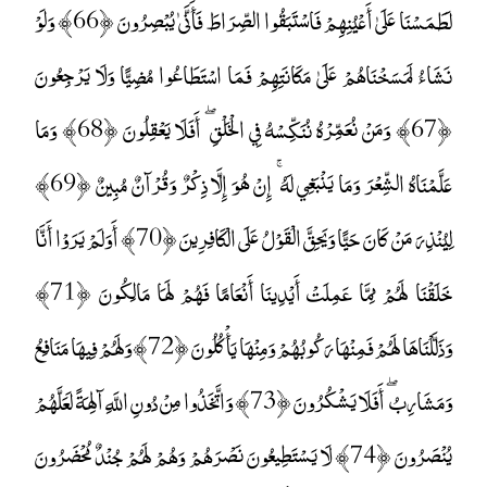
لَطَمَسْنَا عَلَىٰ أَعْيُنِهِمْ فَاسْتَبَقُوا الصِّرَاطَ فَأَنَّىٰ يُبْصِرُونَ ﴿66﴾ وَلَوْ
نَشَاءُ لَمَسَخْنَاهُمْ عَلَىٰ مَكَانَتِهِمْ فَمَا اسْتَطَاعُوا مُضِيًّا وَلَا يَرْجِعُونَ
﴿67﴾ وَمَنْ نُعَمِّرْهُ نُنَكِّسْهُ فِي الْخَلْقِ ۖ أَفَلَا يَعْقِلُونَ ﴿68﴾ وَمَا
عَلَّمْنَاهُ الشِّعْرَ وَمَا يَنْبَغِي لَهُ ۚ إِنْ هُوَ إِلَّا ذِكْرٌ وَقُرْآنٌ مُبِينٌ ﴿69﴾
لِيُنْذِرَ مَنْ كَانَ حَيًّا وَيَحِقَّ الْقَوْلُ عَلَى الْكَافِرِينَ ﴿70﴾ أَوَلَمْ يَرَوْا أَنَّا
خَلَقْنَا لَهُمْ مِمَّا عَمِلَتْ أَيْدِينَا أَنْعَامًا فَهُمْ لَهَا مَالِكُونَ ﴿71﴾
وَذَلَّلْنَاهَا لَهُمْ فَمِنْهَا رَكُوبُهُمْ وَمِنْهَا يَأْكُلُونَ ﴿72﴾ وَلَهُمْ فِيهَا مَنَافِعُ
وَمَشَارِبُ ۖ أَفَلَا يَشْكُرُونَ ﴿73﴾ وَاتَّخَذُوا مِنْ دُونِ اللَّهِ آلِهَةً لَعَلَّهُمْ
يُنْصَرُونَ ﴿74﴾ لَا يَسْتَطِيعُونَ نَصْرَهُمْ وَهُمْ لَهُمْ جُنْدٌ مُحْضَرُونَ