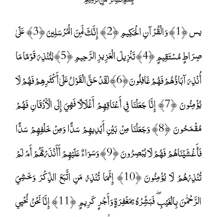
يس ﴿1﴾ وَالْقُرْآنِ الْحَكِيمِ ﴿2﴾ إِنَّكَ لَمِنَ الْمُرْسَلِينَ ﴿3﴾ عَلَىٰ
صِرَاطٍ مُسْتَقِيمٍ ﴿4﴾ تَنْزِيلَ الْعَزِيزِ الرَّحِيمِ ﴿5﴾ لِتُنْذِرَ قَوْمًا مَا
أُنْذِرَ آبَاؤُهُمْ فَهُمْ غَافِلُونَ ﴿6﴾ لَقَدْ حَقَّ الْقَوْلُ عَلَىٰ أَكْثَرِهِمْ فَهُمْ لَا
يُؤْمِنُونَ ﴿7﴾ إِنَّا جَعَلْنَا فِي أَعْنَاقِهِمْ أَغْلَالًا فَهِيَ إِلَى الْأَذْقَانِ فَهُمْ
مُقْمَحُونَ ﴿8﴾ وَجَعَلْنَا مِنْ بَيْنِ أَيْدِيهِمْ سَدًّا وَمِنْ خَلْفِهِمْ سَدًّا
فَأَغْشَيْنَاهُمْ فَهُمْ لَا يُبْصِرُونَ ﴿9﴾ وَسَوَاءٌ عَلَيْهِمْ أَأَنْذَرْتَهُمْ أَمْ لَمْ
تُنْذِرْهُمْ لَا يُؤْمِنُونَ ﴿10﴾ إِنَّمَا تُنْذِرُ مَنِ اتَّبَعَ الذِّكْرَ وَخَشِيَ
الرَّحْمَٰنَ بِالْغَيْبِ ۖ فَبَشِّرْهُ بِمَغْفِرَةٍ وَأَجْرٍ كَرِيمٍ ﴿11﴾ إِنَّا نَحْنُ نُحْيِي