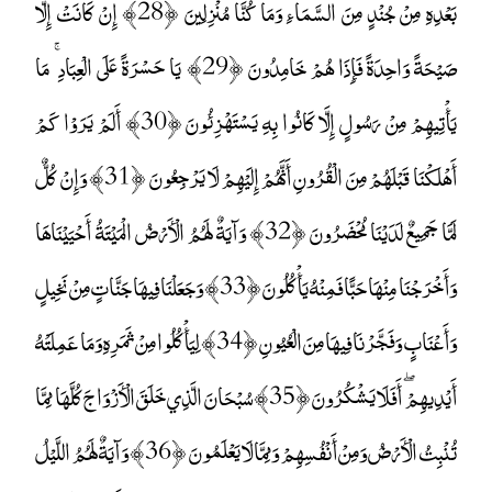
بَعْدِهِ مِنْ جُنْدٍ مِنَ السَّمَاءِ وَمَا كُنَّا مُنْزِلِينَ ﴿28﴾ إِنْ كَانَتْ إِلَّا
صَيْحَةً وَاحِدَةً فَإِذَا هُمْ خَامِدُونَ ﴿29﴾ يَا حَسْرَةً عَلَى الْعِبَادِ ۚ مَا
يَأْتِيهِمْ مِنْ رَسُولٍ إِلَّا كَانُوا بِهِ يَسْتَهْزِئُونَ ﴿30﴾ أَلَمْ يَرَوْا كَمْ
أَهْلَكْنَا قَبْلَهُمْ مِنَ الْقُرُونِ أَنَّهُمْ إِلَيْهِمْ لَا يَرْجِعُونَ ﴿31﴾ وَإِنْ كُلٌّ
لَمَّا جَمِيعٌ لَدَيْنَا مُحْضَرُونَ ﴿32﴾ وَآيَةٌ لَهُمُ الْأَرْضُ الْمَيْتَةُ أَحْيَيْنَاهَا
وَأَخْرَجْنَا مِنْهَا حَبًّا فَمِنْهُ يَأْكُلُونَ ﴿33﴾ وَجَعَلْنَا فِيهَا جَنَّاتٍ مِنْ نَخِيلٍ
وَأَعْنَابٍ وَفَجَّرْنَا فِيهَا مِنَ الْعُيُونِ ﴿34﴾ لِيَأْكُلُوا مِنْ ثَمَرِهِ وَمَا عَمِلَتْهُ
أَيْدِيهِمْ ۖ أَفَلَا يَشْكُرُونَ ﴿35﴾ سُبْحَانَ الَّذِي خَلَقَ الْأَزْوَاجَ كُلَّهَا مِمَّا
تُنْبِتُ الْأَرْضُ وَمِنْ أَنْفُسِهِمْ وَمِمَّا لَا يَعْلَمُونَ ﴿36﴾ وَآيَةٌ لَهُمُ اللَّيْلُ