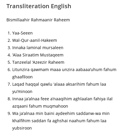
Transliteration English
Bismillaahir Rahmaanir Raheem
Yaa-Seeen
Wal-Qur-aanil-Hakeem
Innaka laminal mursaleen
‘Alaa Siraatim Mustaqeem
Tanzeelal ‘Azeezir Raheem
Litunzira qawmam maaa unzira aabaaa’uhum fahum
ghaafiloon
Laqad haqqal qawlu ‘alaaa aksarihim fahum laa
yu’minoon
Innaa ja’alnaa feee a’naaqihim aghlaalan fahiya ilal
azqaani fahum muqmahoon
Wa ja’alnaa min baini aydeehim saddanw-wa min
khalfihim saddan fa aghshai naahum fahum laa
yubsiroon