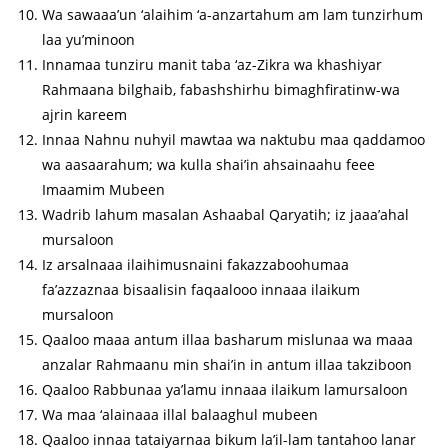
Wa sawaaa’un ‘alaihim ‘a-anzartahum am lam tunzirhum
laa yu’minoon
Innamaa tunziru manit taba ‘az-Zikra wa khashiyar
Rahmaana bilghaib, fabashshirhu bimaghfiratinw-wa
ajrin kareem
Innaa Nahnu nuhyil mawtaa wa naktubu maa qaddamoo
wa aasaarahum; wa kulla shai’in ahsainaahu feee
Imaamim Mubeen
Wadrib lahum masalan Ashaabal Qaryatih; iz jaaa’ahal
mursaloon
Iz arsalnaaa ilaihimusnaini fakazzaboohumaa
fa’azzaznaa bisaalisin faqaalooo innaaa ilaikum
mursaloon
Qaaloo maaa antum illaa basharum mislunaa wa maaa
anzalar Rahmaanu min shai’in in antum illaa takziboon
Qaaloo Rabbunaa ya’lamu innaaa ilaikum lamursaloon
Wa maa ‘alainaaa illal balaaghul mubeen
Qaaloo innaa tataiyarnaa bikum la’il-lam tantahoo lanar