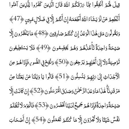
قِيلَ لَهُمْ أَنْفِقُوا مِمَّا رَزَقَكُمُ اللَّهُ قَالَ الَّذِينَ كَفَرُوا لِلَّذِينَ آمَنُوا
أَنُطْعِمُ مَنْ لَوْ يَشَاءُ اللَّهُ أَطْعَمَهُ إِنْ أَنْتُمْ إِلَّا فِي ضَلَالٍ مُبِينٍ ﴿47﴾
وَيَقُولُونَ مَتَىٰ هَٰذَا الْوَعْدُ إِنْ كُنْتُمْ صَادِقِينَ ﴿48﴾ مَا يَنْظُرُونَ إِلَّا
صَيْحَةً وَاحِدَةً تَأْخُذُهُمْ وَهُمْ يَخِصِّمُونَ ﴿49﴾ فَلَا يَسْتَطِيعُونَ
تَوْصِيَةً وَلَا إِلَىٰ أَهْلِهِمْ يَرْجِعُونَ ﴿50﴾ وَنُفِخَ فِي الصُّورِ فَإِذَا هُمْ مِنَ
الْأَجْدَاثِ إِلَىٰ رَبِّهِمْ يَنْسِلُونَ ﴿51﴾ قَالُوا يَا وَيْلَنَا مَنْ بَعَثَنَا مِنْ
مَرْقَدِنَا ۜ ۗ هَٰذَا مَا وَعَدَ الرَّحْمَٰنُ وَصَدَقَ الْمُرْسَلُونَ ﴿52﴾ إِنْ كَانَتْ إِلَّا
صَيْحَةً وَاحِدَةً فَإِذَا هُمْ جَمِيعٌ لَدَيْنَا مُحْضَرُونَ ﴿53﴾ فَالْيَوْمَ لَا تُظْلَمُ
نَفْسٌ شَيْئًا وَلَا تُجْزَوْنَ إِلَّا مَا كُنْتُمْ تَعْمَلُونَ ﴿54﴾ إِنَّ أَصْحَابَ