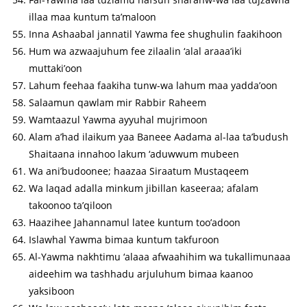
illaa maa kuntum ta’maloon
Inna Ashaabal jannatil Yawma fee shughulin faakihoon
Hum wa azwaajuhum fee zilaalin ‘alal araaa’iki
muttaki’oon
Lahum feehaa faakiha tunw-wa lahum maa yadda’oon
Salaamun qawlam mir Rabbir Raheem
Wamtaazul Yawma ayyuhal mujrimoon
Alam a’had ilaikum yaa Baneee Aadama al-laa ta’budush
Shaitaana innahoo lakum ‘aduwwum mubeen
Wa ani’budoonee; haazaa Siraatum Mustaqeem
Wa laqad adalla minkum jibillan kaseeraa; afalam
takoonoo ta’qiloon
Haazihee Jahannamul latee kuntum too’adoon
Islawhal Yawma bimaa kuntum takfuroon
Al-Yawma nakhtimu ‘alaaa afwaahihim wa tukallimunaaa
aideehim wa tashhadu arjuluhum bimaa kaanoo
yaksiboon