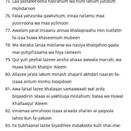
Laa yastatee’oona nasrahum wa hum lahum jundum
muhdaroon
Falaa yahzunka qawluhum; innaa na’lamu maa
yusirroona wa maa yu’linoon
Awalam yaral insaanu annaa khalaqnaahu min nutfatin
fa-izaa huwa khaseemum mubeen
Wa daraba lanaa maslanw-wa nasiya khalqahoo qaala
mai-yuhyil’izaama wa hiya rameem
Qul yuh yeehal lazeee ansha ahaaa awwala marrah; wa
Huwa bikulli khalqin ‘Aleem
Allazee ja’ala lakum minash shajaril akhdari naaran fa-
izaaa antum minhu tooqidoon
Awa laisal lazee khalaqas samaawaati wal arda
biqaadirin ‘alaaa ai-yakhluqa mislahum; balaa wa Huwal
Khallaaqul ‘Aleem
Innamaa amruhooo izaaa araada shai’an ai-yaqoola
lahoo kun fa-yakoon
Fa Subhaanal lazee biyadihee malakootu kulli shai-inw-