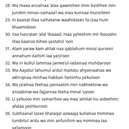
Wa maaa anzalnaa ‘alaa qawmihee mim ba’dihee min
jundim minas-samaaa’i wa maa kunnaa munzileen
In kaanat illaa saihatanw waahidatan fa-izaa hum
khaamidoon
Yaa hasratan ‘alal ‘ibaaad; maa ya’teehim mir Rasoolin
illaa kaanoo bihee yastahzi ‘oon
Alam yaraw kam ahlak naa qablahum minal qurooni
annahum ilaihim laa yarji’oon
Wa in kullul lammaa jamee’ul-ladainaa muhdaroon
Wa Aayatul lahumul ardul maitatu ahyainaahaa wa
akhrajnaa minhaa habban faminhu ya’kuloon
Wa ja’alnaa feehaa jannaatim min nakheelinw wa
a’naabinw wa fajjarnaa feeha minal ‘uyoon
Li ya’kuloo min samarihee wa maa ‘amilat-hu aideehim;
afalaa yashkuroon
Subhaanal lazee khalaqal azwaaja kullahaa mimmaa
tumbitul ardu wa min anfusihim wa mimmaa laa
ya’lamoon