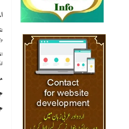
ال
كذل،
ال
ل.
هذ
ح:
 :