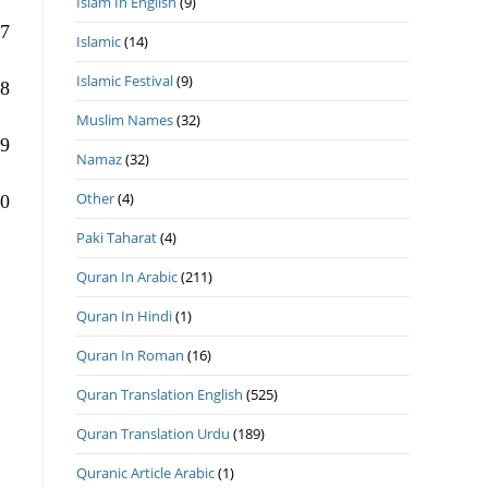
Islam In English
(9)
7. اختر اللغة العربية (المملكة العربية السعودية)
Islamic
(14)
Islamic Festival
(9)
8. أعد تشغيل جهاز الكمبيوتر الخاص بك
Muslim Names
(32)
9. انتقل إلى مجلد الملفات هذا
Namaz
(32)
Other
(4)
 upgrade3.64
Paki Taharat
(4)
Quran In Arabic
(211)
Quran In Hindi
(1)
Quran In Roman
(16)
Quran Translation English
(525)
Quran Translation Urdu
(189)
Quranic Article Arabic
(1)