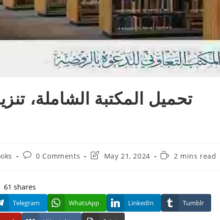
تحميل المكتبة الشاملة، تنزيل
Post
Post
Reading
oks
0 Comments
May 21, 2024
2 mins read
y:
comments:
last
time:
modified:
61
shares
Telegram
WhatsApp
LinkedIn
Tumblr