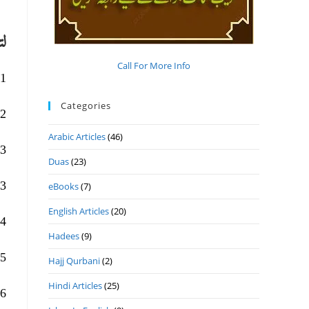
لت
Call For More Info
1. قم بتنزيل هذه المكتبة
Categories
2. قم بفك ضغط الملف
Arabic Articles
(46)
3. اذهب إلى لوحة التحكم الخاصة بك
Duas
(23)
3. انقر على الساعة واللغة والمنطقة
eBooks
(7)
English Articles
(20)
4. انقر على تغيير موقع النظام
Hadees
(9)
5. انقر على الإداري
Hajj Qurbani
(2)
Hindi Articles
(25)
6. تغيير موقع النظام