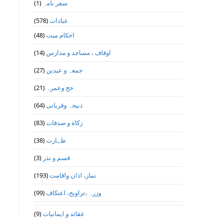
(1)
سفر نامہ
(578)
عبادات
(48)
احکام میت
(14)
اوقاف ، مساجد و مدارس
(27)
جمعہ و عیدین
(21)
حج وعمرہ
(64)
ذبیحہ وقربانی
(83)
زکاة و صدقات
(38)
طہارت
(3)
قسم و نذر
(193)
نماز، اذان واقامت
(99)
وزرہ ،تراويح، اعتكاف
(9)
عقائد و ایمانیات