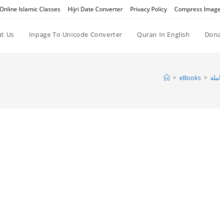
Online Islamic Classes
Hijri Date Converter
Privacy Policy
Compress Imag
t Us
Inpage To Unicode Converter
Quran In English
Dona
>
eBooks
>