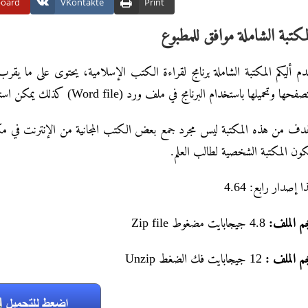
board
VKontakte
Print
مكتبة الشاملة موافق للمطبوع
وتصفحها وتحميلها باستخدام البرنامج في ملف ورد (Word file) ك يمكن استيراد الكتب بصيغ نصية أخرى للبرنامج
هدف من هذه المكتبة ليس مجرد جمع بعض الكتب المجانية من الإنترنت في مك
تكون المكتبة الشخصية لطالب العلم
ا إصدار رابع: 4.64
جم الملف
4.8 جيجابايت مضغوط Zip file
حجم الملف
12 جيجابايت فك الضغط Unzip