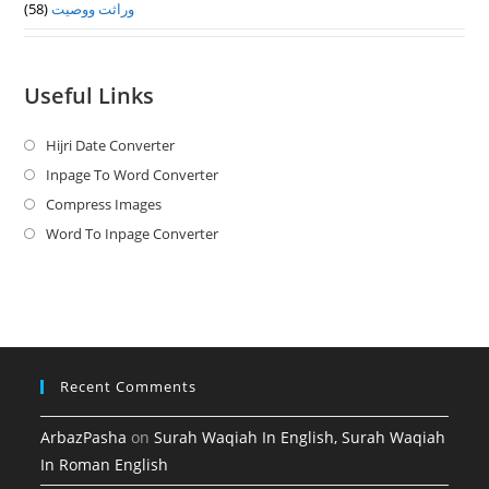
(58)
وراثت ووصيت
Useful Links
Hijri Date Converter
Opens
in
Inpage To Word Converter
Opens
a
in
Compress Images
Opens
new
a
in
Word To Inpage Converter
Opens
tab
new
a
in
tab
new
a
tab
new
tab
Recent Comments
ArbazPasha
on
Surah Waqiah In English, Surah Waqiah
In Roman English