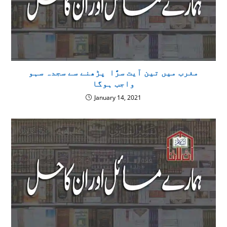
مغرب میں تین آیت سرًّا پڑھنے سے سجدہ سہو
واجب ہوگا
January 14, 2021