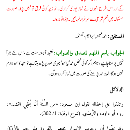
لگے اور اس طرح انہوں نے نماز پوری کرادی۔ نماز پر کوئی فرق تو نہیں پڑا۔‌ صورت
مسئولہ میں حکم شرعی سے‌ سرفراز فرمائیں۔ بینواتوجروا۔
احمد عمیس ابراہیم، لکھنؤ۔
المستفتی:
تشہد آہستہ سنت ہے، اس لئے جہراً
الجواب باسم الملھم للصدق والصواب:
نہیں پڑھنا چاہیے، تاہم اگر کوئی شخص عمداً یا سہواً جہری طور پر پڑھ لیتا ہے تو سجدۂ سہو لازم
نہیں ہوگا، البتہ عمدا پڑھنے کی صورت میں نماز مکروہ ہوگی۔
الدلائل
واتفقوا على إخفائه لقول ابن مسعود: «من السُّنَّة أنْ يُخْفِي التشهد»،
رواه أبو داود، والتِّرْمِذي. (شرح الوقاية: 1/ 302).
وقد نصّوا أن وجوب الإسرار مختص بالقراءۃ فلو جهر بالأذکار