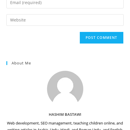
Enter
or
your
username
email
Enter
to
address
your
comment
to
website
comment
URL
(optional)
About Me
HASHIM BASTAWI
Web development, SEO management, teaching children online, and
writing articles in Arabic, Urdu, Hindi, and Roman Urdu, and English