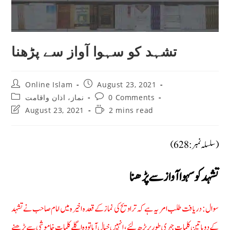
تشہد کو سہوا آواز سے پڑھنا
Post
Post
Online Islam
August 23, 2021
author:
published:
Post
Post
نماز، اذان واقامت
0 Comments
category:
comments:
Post
Reading
August 23, 2021
2 mins read
last
time:
modified:
(سلسلہ نمبر: 628)
تشہد کو سہوا آواز سے پڑھنا
سوال: دریافت طلب امر یہ ہے کہ تراویح کی نماز کے قعدہ اخیرہ میں امام صاحب نے تشہد
کے دو یا تین‌ کلمات‌ جہری طور پر پڑھ لئے، انہیں‌خیال آیا تو وہ اگلے کلمات خاموشی سے پڑھنے