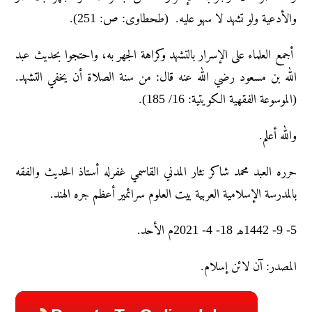
والأدعیة ولو تشهد لا سهو علیه. (طحطاوی: ص: 251).
أجمع العلماء على الإسرار بالتشهد وكراهة الجهر به، واحتجوا بحديث عبد
الله بن مسعود رضي الله عنه قال: من سنة الصلاة أن يخفي التشهد.
(الموسوعة الفقهية الكويتية: 16/ 185).
والله أعلم.
حرره العبد محمد شاکر نثار المدني القاسمي غفرله أستاذ الحديث والفقه
بالمدرسة الإسلامية العربية بيت العلوم سرائمير أعظم جره الهند.
5- 9- 1442ھ 18- 4- 2021م الأحد.
المصدر: آن لائن إسلام.