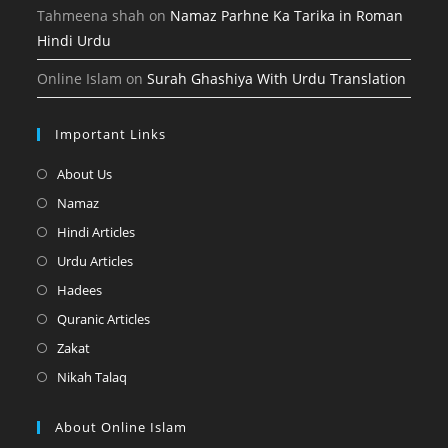
Tahmeena shah
on
Namaz Parhne Ka Tarika in Roman
Hindi Urdu
Online Islam
on
Surah Ghashiya With Urdu Translation
Important Links
Opens
About Us
in
Opens
Namaz
a
in
Opens
Hindi Articles
new
a
in
Opens
Urdu Articles
tab
new
a
in
Opens
Hadees
tab
new
a
in
Opens
Quranic Articles
tab
new
a
in
Opens
Zakat
tab
new
a
in
Opens
Nikah Talaq
tab
new
a
in
tab
new
a
About Online Islam
tab