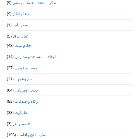
(9)
تذكرہ متحدہ علمائے بستى
(9)
دعا واذكار
(1)
سفر نامہ
(578)
عبادات
(48)
احکام میت
(14)
اوقاف ، مساجد و مدارس
(27)
جمعہ و عیدین
(21)
حج وعمرہ
(64)
ذبیحہ وقربانی
(83)
زکاة و صدقات
(38)
طہارت
(3)
قسم و نذر
(193)
نماز، اذان واقامت