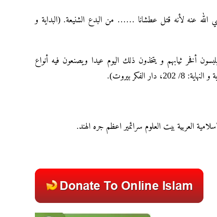
ضي الله عنه لأنه قتل عطشانا …… من البدع الشنيعة. (البداية و
سون أفخر ثيابهم و يتخذون ذلك اليوم عيدا ويصنعون فيه أنواع
ار الفكر بيروت
إسلامية العربية بيت العلوم سرائمير اعظم جره الهند