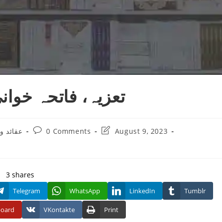
تعزیہ، فاتحہ خوان
Post
Post
عقائد و 
0 Comments
August 9, 2023
comments:
last
modified:
3
shares
Telegram
WhatsApp
LinkedIn
Tumblr
board
VKontakte
Print