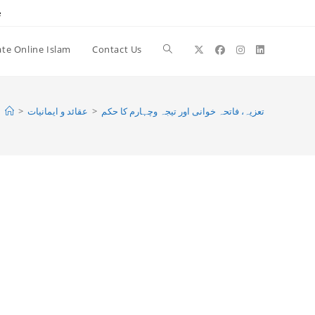
e
te Online Islam
Contact Us
Toggle
website
>
عقائد و ایمانیات
>
تعزیہ، فاتحہ خوانی اور تیجہ وچہارم کا حکم
search