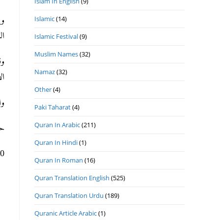
Islam In English
(9)
Islamic
(14)
وي
النهاي).
Islamic Festival
(9)
Muslim Names
(32)
وق
Namaz
(32)
).
Other
(4)
و.
Paki Taharat
(4)
Quran In Arabic
(211)
ح.
Quran In Hindi
(1)
ھ 8-8- 2023م الث
Quran In Roman
(16)
Quran Translation English
(525)
Quran Translation Urdu
(189)
Quranic Article Arabic
(1)