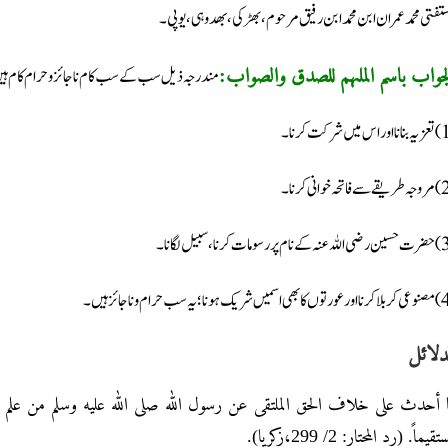
مستفتی محمد عمران ابن محمد ابن رفیق مرحوم، بھڑکی، بھدوہی، یوپی۔
مندرجہ ذیل سب کے سب کام ناجائز وحرام کام ہ
لجواب باسم الملہم للصدق والصواب
دلائل
 أحدث على خلاف الحق الملتقى عن رسول الله صلى الله عليه وسلم من علم 
ستقيماً. (رد المحتار: 2/ 299،زكريا