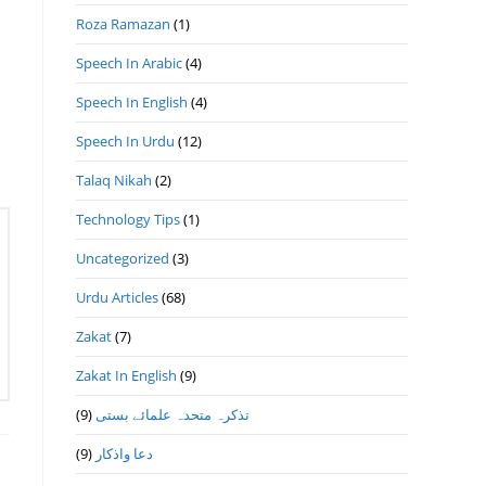
Roza Ramazan
(1)
Speech In Arabic
(4)
Speech In English
(4)
Speech In Urdu
(12)
Talaq Nikah
(2)
Technology Tips
(1)
Uncategorized
(3)
Urdu Articles
(68)
Zakat
(7)
Zakat In English
(9)
(9)
تذكرہ متحدہ علمائے بستى
(9)
دعا واذكار