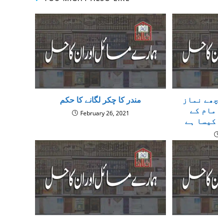
چھے نماز
مندر کا چکر لگانے کا حکم
مام کے
February 26, 2021
کیسا ہے