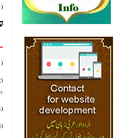
سل)
تع
س:
(1) ہمارے گاؤں میں مسجد کے سامنے تعزیہ رکھنے کا چوک بنا ہوا ہے اس چوک پر تین تعزیہ رکھتے ہیں مسجد کے سامنے تعزیہ رکھنے کا اور تعزیہ بنانے والے اور آنے والے کیلئے کیا حکم ہے؟
جب
(3) محرم کی بارہ یا تیرہ تاریخ کو گاؤں کے ذمہ دار نواسہ رسول اللہ صلی اللہ علیہ وسلم پیار حضرت حسین رضی اللہ عنہ کی تیجہ یا چہارم کرتے ہیں ان لوگوں کے لئے شریعت کا کیا حکم ہے؟
(4) محرم کی دسویں تاریخ کو جب چوک سے تعزیہ اٹھانے سے پہلے سلام پڑھتے ہیں اور گاؤں کے سبھی مرد، بچے اور جوان عورتیں سبھی لوگ مصنوعی کربلا جاتے ہیں ان کے لئے کیا حکم ہے؟