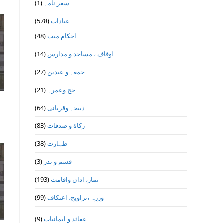
(1)
سفر نامہ
(578)
عبادات
(48)
احکام میت
(14)
اوقاف ، مساجد و مدارس
(27)
جمعہ و عیدین
(21)
حج وعمرہ
(64)
ذبیحہ وقربانی
(83)
زکاة و صدقات
(38)
طہارت
(3)
قسم و نذر
(193)
نماز، اذان واقامت
(99)
وزرہ ،تراويح، اعتكاف
(9)
عقائد و ایمانیات