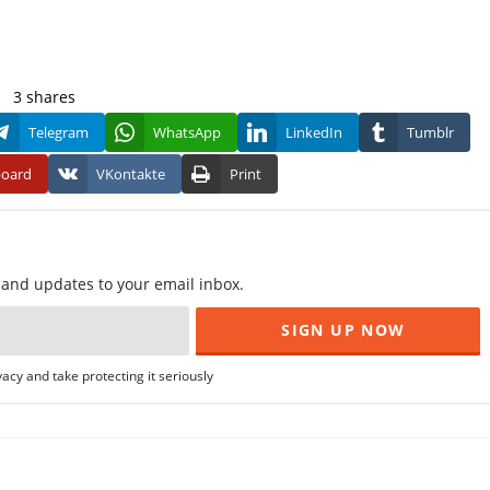
3
shares
Telegram
WhatsApp
LinkedIn
Tumblr
board
VKontakte
Print
f and updates to your email inbox.
acy and take protecting it seriously