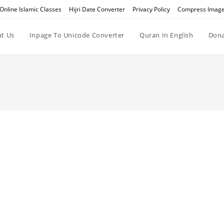
Online Islamic Classes
Hijri Date Converter
Privacy Policy
Compress Imag
t Us
Inpage To Unicode Converter
Quran In English
Dona