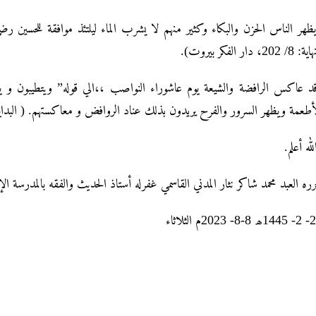
ظهر الناس الحزن والبكاء وكثير منهم لا يشرب الماء ليلتئذ موافقة للحسين ر
ة: 8/ 202، دار الفكر بيروت
د عاكس الرافضة والشيعة يوم عاشوراء النواصب ،،الي قوله” ويتطيبون و يلب
الأطعمة ويظهر السرور والفرح يريدون بذلك عناد الروافض و معاكستهم. ( البداية و النهاية: 8/ 202، د
الله أعلم
رره العبد محمد شاکر نثار المدني القاسمي غفرله أستاذ الحديث والفقه بالمدرسة ال
20- 2- 1445لاثاء