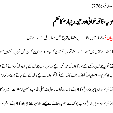
(سلہ نمبر: 776
زیہ، فاتحہ خوانی اور تیجہ وچہارم کا حکم
کیا فرماتے ہیں علمائے دین مفتیاں شرع متین مسئلہ ذیل کے بارے میں:
وال
تعزیہ چوک پر رکھنے کے بعد گاؤں کی عورتیں، بچے اور مرد سب چوک کے پاس فاتحہ کروانے آتے ہیں چوک 
 ماہ محرم الحرام کا چاند دکھائی دیتا ہے گاؤں کے اکثر گھروں سے بچے فاتحہ کے لئے جاتے ہیں بعد نماز