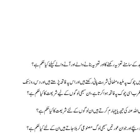
(2) پہ ملیدہ مٹھائی شربت پانی رکھتے ہیں اور اس پہ فاتحہ پڑھتے ہیں اور دس روز تک
 مغرب اسی چوک پہ فاتحہ ہوا کرتا ہے، ان سبھی لوگوں کے لیے شریعت کا کیا حکم ہے؟