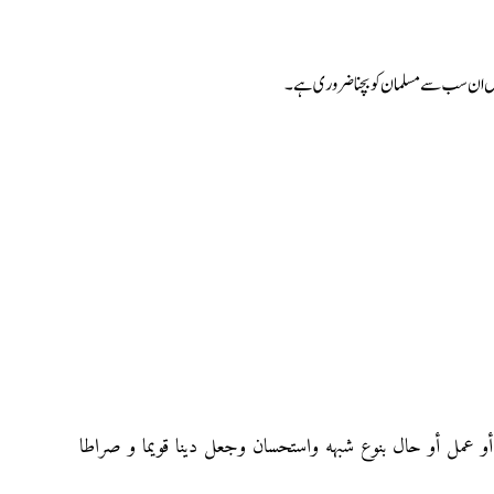
یں ان سب سے مسلمان کو بچنا ضروری ہے۔
أو عمل أو حال بنوع شبهه واستحسان وجعل دينا قويما و صراطا