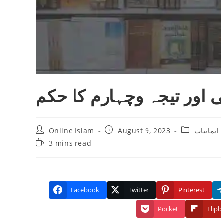
ی اور تیجہ وچہارم کا حکم
Post
Post
Post
Online Islam
August 9, 2023
ایمانیات
author:
published:
category:
Reading
3 mins read
time:
Facebook
Twitter
Pinterest
Pocket
Flip