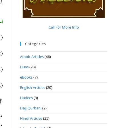
ال
ا:
Call For More Info
(1) تعزیہ بنانا اور اس میں شرکت کرنا۔
Categories
(2) مروجہ طریقے سے فاتحہ خوانی کرنا۔
Arabic Articles
(46)
Duas
(23)
(3) حضرت حسین رضی اللہ عنہ کے نام پر رسومات کرنا، سبیل لگانا۔
eBooks
(7)
(4)مصنوعی کربلا کرنا اور عورتوں کا بھی اسمیں شریک ہونا؛ یہ سب حرام و ناجائز ہیں۔
English Articles
(20)
Hadees
(9)
ال
Hajj Qurbani
(2)
ما
Hindi Articles
(25)
م).