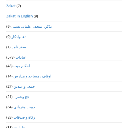
Zakat
(7)
Zakat In English
(9)
(9)
تذكرہ متحدہ علمائے بستى
(9)
دعا واذكار
(1)
سفر نامہ
(578)
عبادات
(48)
احکام میت
(14)
اوقاف ، مساجد و مدارس
(27)
جمعہ و عیدین
(21)
حج وعمرہ
(64)
ذبیحہ وقربانی
(83)
زکاة و صدقات
(38)
طہارت