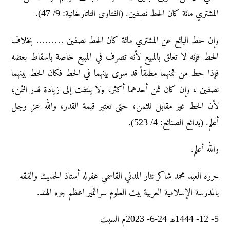
المشتري مائة كان الحط نصفين. (الفتاوى التاتارخانية: 9/ 47).
وإن حط البائع عن المشتري مائة كان الحط نصفين ……… بخلاف
الحط فإنه لا تعلق بالمبيع لأنه تصرف في المبيع خاصة باسقاط بعضه
فإذا حط من ثمنهما مطلقاً قد سوى بينهما في الحط فكان الحط بينهما
نصفين ، وإن كان ثمن أحدهما أكثر، ولا يلتفت إلى زيادة قدر الثمن؛
لأن الحط غير مقابل للثمن، حتى تعتبر قيمة القدر، والله عز وجل
أعلم. (بدائع الصنائع: 4/ 523).
والله أعلم.
حرره العبد محمد شاکر نثار المدني القاسمي غفرله أستاذ الحديث والفقه
بالمدرسة الإسلامية العربية بيت العلوم سرائمير اعظم جره الهند.
5- 12- 1444ھ 24-6- 2023م السبت