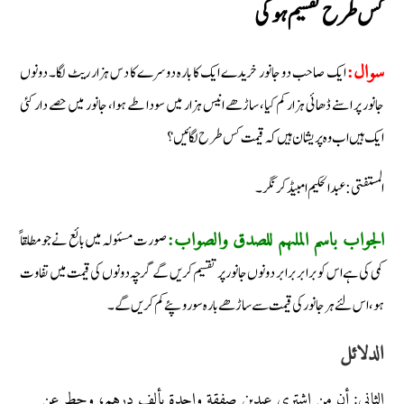
کس طرح تقسیم ہوگی
ایک صاحب دو جانور خریدے ایک کا بارہ دوسرے کا دس ہزار ریٹ لگا۔ دونوں
سوال:
جانور پر اسنے ڈھائی ہزار کم کیا، ساڑھے انیس ہزار میں سودا طے ہوا، جانور میں حصے دار کئی
ایک ہیں اب وہ پریشان ہیں کہ قیمت کس طرح لگائیں؟
المستفتی: عبد الحکیم امبیڈکر نگر۔
صورت مسئولہ میں بائع نے جو مطلقاً
الجواب باسم الملہم للصدق والصواب:
کمی کی ہے اس کو برابر برابر دونوں جانور پر تقسیم کریں گے گرچہ دونوں کی قیمت میں تفاوت
ہو، اس لئے ہر جانور کی قیمت سے ساڑھے بارہ سو روپئے کم کریں گے۔
الدلائل
الثاني: أن من اشترى عبدين صفقة واحدة بألف درهم، وحط عن