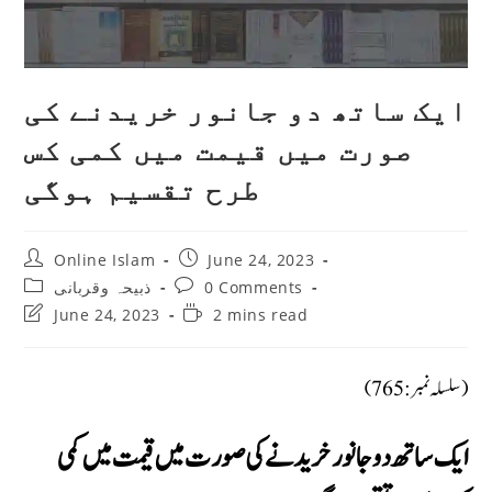
ایک ساتھ دو جانور خریدنے کی
صورت میں قیمت میں کمی کس
طرح تقسیم ہوگی
Post
Post
Online Islam
June 24, 2023
author:
published:
Post
Post
ذبیحہ وقربانی
0 Comments
category:
comments:
Post
Reading
June 24, 2023
2 mins read
last
time:
modified:
(سلسلہ نمبر: 765)
ایک ساتھ دو جانور خریدنے کی صورت میں قیمت میں کمی