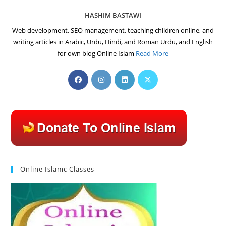
HASHIM BASTAWI
Web development, SEO management, teaching children online, and
writing articles in Arabic, Urdu, Hindi, and Roman Urdu, and English
for own blog Online Islam
Read More
Opens
Opens
Opens
Opens
in
in
in
in
a
a
a
a
new
new
new
new
tab
tab
tab
tab
Online Islamc Classes