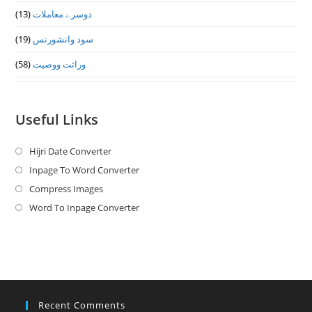
(13)
دوسرے معاملات
(19)
سود وانشورنس
(58)
وراثت ووصيت
Useful Links
Hijri Date Converter
Opens
in
Inpage To Word Converter
Opens
a
in
Compress Images
Opens
new
a
in
Word To Inpage Converter
Opens
tab
new
a
in
tab
new
a
tab
new
tab
Recent Comments