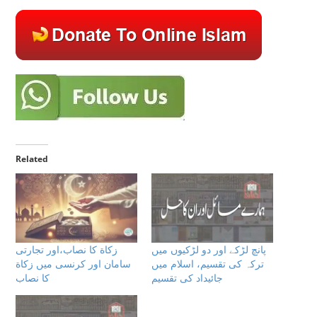
Related
پانچ لڑکے اور دو لڑکیوں میں
زكاة كا نصاب،اور تجارتى
ترکہ کی تقسیم، اسلام میں
سامان اور كرنسى ميں زكاة
جائیداد کی تقسیم
كا نصاب