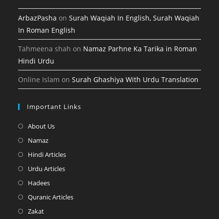
ArbazPasha
on
Surah Waqiah In English, Surah Waqiah
In Roman English
Tahmeena shah
on
Namaz Parhne Ka Tarika in Roman
Hindi Urdu
Online Islam
on
Surah Ghashiya With Urdu Translation
Important Links
Opens
About Us
in
Opens
Namaz
a
in
Opens
Hindi Articles
new
a
in
Opens
Urdu Articles
tab
new
a
in
Opens
Hadees
tab
new
a
in
Opens
Quranic Articles
tab
new
a
in
Opens
Zakat
tab
new