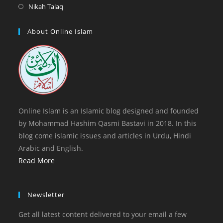
a
in
Opens
Nikah Talaq
tab
new
a
in
tab
new
a
About Online Islam
tab
new
tab
Online Islam is an Islamic blog designed and founded
by Mohammad Hashim Qasmi Bastavi in 2018. In this
blog come islamic issues and articles in Urdu, Hindi
Arabic and English.
Read More
Newsletter
Get all latest content delivered to your email a few