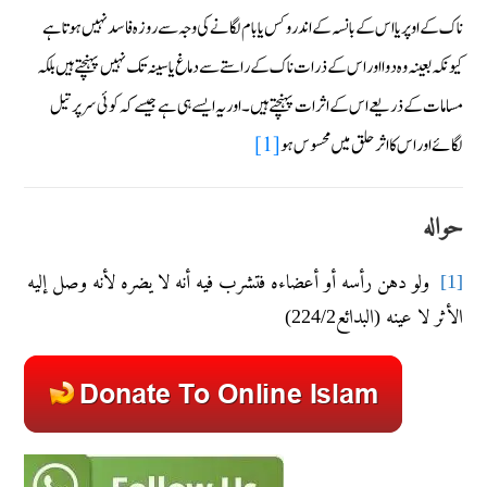
ناک کے اوپر یا اس کے بانسہ کے اندر وکس یا بام لگانے کی وجہ سے روزہ فاسد نہیں ہوتا ہے
کیونکہ بعینہ وہ دوا اور اس کے ذرات ناک کے راستے سے دماغ یا سینہ تک نہیں پہنچتے ہیں بلکہ
مسامات کے ذریعے اس کے اثرات پہنچتے ہیں ۔اور یہ ایسے ہی ہے جیسے کہ کوئی سرپر تیل
[1]
لگائے اور اس کا اثر حلق میں محسوس ہو
حواله
ولو دهن رأسه أو أعضاءه فتشرب فيه أنه لا يضره لأنه وصل إليه
[1]
الأثر لا عينه (البدائع224/2)