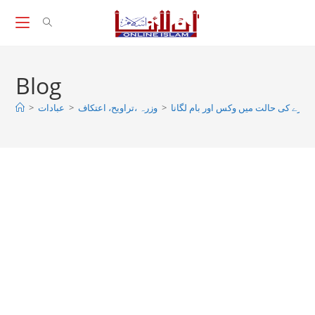
Skip
to
content
Blog
>
عبادات
>
وزرہ ،تراويح، اعتكاف
>
روزے كى حالت ميں وکس اور بام لگانا