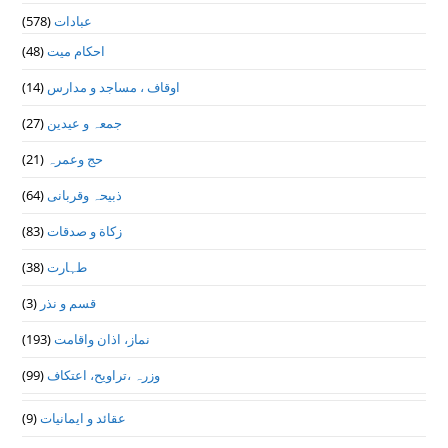
(578)
عبادات
(48)
احکام میت
(14)
اوقاف ، مساجد و مدارس
(27)
جمعہ و عیدین
(21)
حج وعمرہ
(64)
ذبیحہ وقربانی
(83)
زکاة و صدقات
(38)
طہارت
(3)
قسم و نذر
(193)
نماز، اذان واقامت
(99)
وزرہ ،تراويح، اعتكاف
(9)
عقائد و ایمانیات