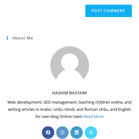
to
website
comment
URL
(optional)
About Me
HASHIM BASTAWI
Web development, SEO management, teaching children online, and
writing articles in Arabic, Urdu, Hindi, and Roman Urdu, and English
for own blog Online Islam
Read More
Opens
Opens
Opens
Opens
in
in
in
in