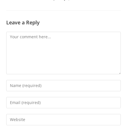
Leave a Reply
Comment
Enter
your
name
Enter
or
your
username
email
Enter
to
address
your
comment