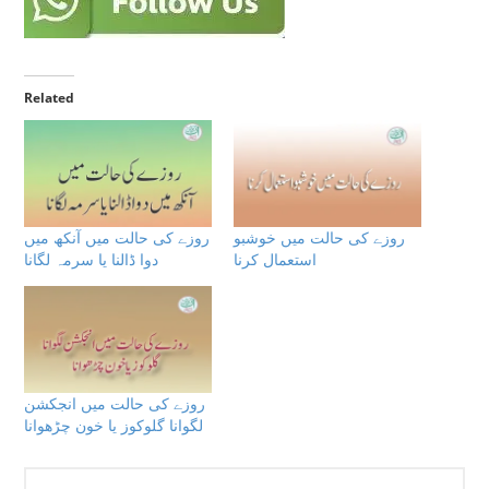
Related
روزے كى حالت ميں خوشبو
روزے كى حالت ميں آنکھ میں
استعمال کرنا
دوا ڈالنا یا سرمہ لگانا
روزے كى حالت ميں انجکشن
لگوانا گلوکوز يا خون چڑھوانا