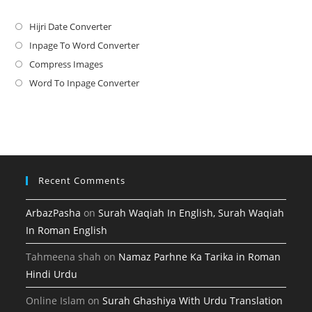
Hijri Date Converter
Opens
in
Inpage To Word Converter
Opens
a
in
Compress Images
Opens
new
a
in
Word To Inpage Converter
Opens
tab
new
a
in
tab
new
a
tab
new
tab
Recent Comments
ArbazPasha
on
Surah Waqiah In English, Surah Waqiah
In Roman English
Tahmeena shah
on
Namaz Parhne Ka Tarika in Roman
Hindi Urdu
Online Islam
on
Surah Ghashiya With Urdu Translation