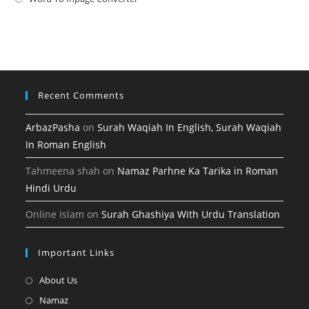
tab
new
a
in
tab
new
a
tab
new
tab
Recent Comments
ArbazPasha
on
Surah Waqiah In English, Surah Waqiah
In Roman English
Tahmeena shah
on
Namaz Parhne Ka Tarika in Roman
Hindi Urdu
Online Islam
on
Surah Ghashiya With Urdu Translation
Important Links
Opens
About Us
in
Opens
Namaz