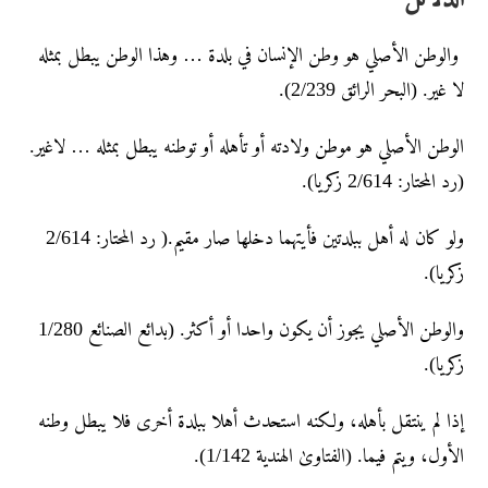
والوطن الأصلي هو وطن الإنسان في بلدة … وهذا الوطن یبطل بمثله
لا غیر. (البحر الرائق 2/239).
الوطن الأصلي هو موطن ولادته أو تأهله أو توطنه یبطل بمثله … لاغیر.
(رد المحتار: 2/614 زکریا).
ولو کان له أهل ببلدتین فأیتهما دخلها صار مقیم.( رد المحتار: 2/614
زکریا).
والوطن الأصلي یجوز أن یکون واحدا أو أکثر. (بدائع الصنائع 1/280
زکریا).
إذا لم ینتقل بأهله، ولکنه استحدث أهلا ببلدة أخری فلا یبطل وطنه
الأول، ویتم فیما. (الفتاویٰ الهندیة 1/142).