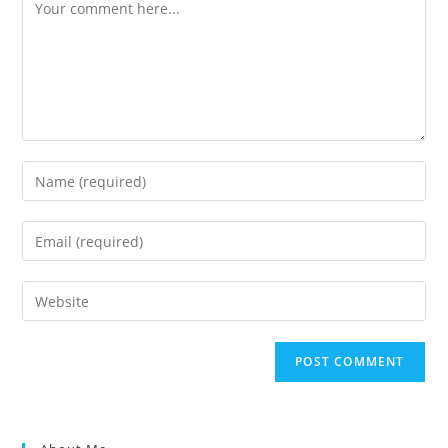
Comment
Enter
your
name
Enter
or
your
username
email
Enter
to
address
your
comment
to
website
comment
URL
(optional)