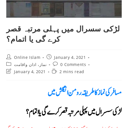
لڑکی سسرال میں پہلی مرتبہ قصر
کرے گی یا اتمام؟
Post
Post
Online Islam
January 4, 2021
author:
published:
Post
Post
نماز، اذان واقامت
0 Comments
category:
comments:
Post
Reading
January 4, 2021
2 mins read
last
time:
modified:
مسافر كى نماز كا طرىقہ رومن انگلش مىں
لڑکی سسرال میں پہلی مرتبہ قصر کرے گی یا اتمام؟