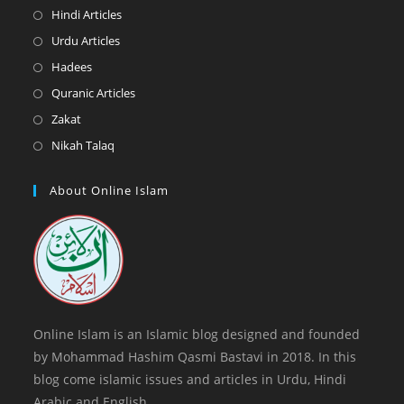
a
in
Opens
Hindi Articles
new
a
in
Opens
Urdu Articles
tab
new
a
in
Opens
Hadees
tab
new
a
in
Opens
Quranic Articles
tab
new
a
in
Opens
Zakat
tab
new
a
in
Opens
Nikah Talaq
tab
new
a
in
tab
new
a
About Online Islam
tab
new
tab
Online Islam is an Islamic blog designed and founded
by Mohammad Hashim Qasmi Bastavi in 2018. In this
blog come islamic issues and articles in Urdu, Hindi
Arabic and English.