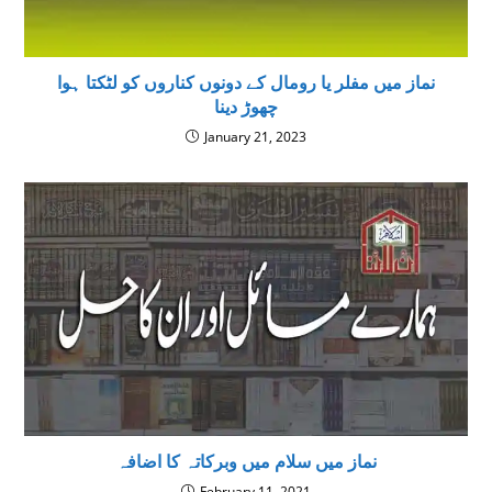
نماز ميں مفلر یا رومال کے دونوں کناروں کو لٹکتا ہوا
چھوڑ دینا
January 21, 2023
نماز میں سلام میں وبرکاتہ کا اضافہ
February 11, 2021