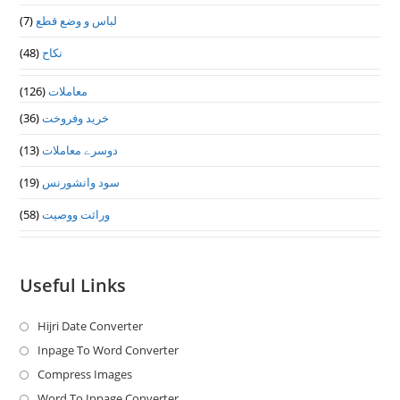
(7)
لباس و وضع قطع
(48)
نکاح
(126)
معاملات
(36)
خرید وفروخت
(13)
دوسرے معاملات
(19)
سود وانشورنس
(58)
وراثت ووصيت
Useful Links
Hijri Date Converter
Opens
in
Inpage To Word Converter
Opens
a
in
Compress Images
Opens
new
a
in
Word To Inpage Converter
Opens