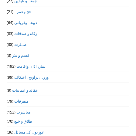
(27)
جمعہ و عیدین
(21)
حج وعمرہ
(64)
ذبیحہ وقربانی
(83)
زکاة و صدقات
(38)
طہارت
(3)
قسم و نذر
(193)
نماز، اذان واقامت
(99)
وزرہ ،تراويح، اعتكاف
(9)
عقائد و ایمانیات
(79)
متفرقات
(153)
معاشرت
(70)
طلاق و خلع
(36)
عورتوں کے مسائل