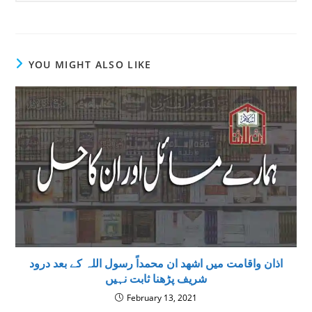
YOU MIGHT ALSO LIKE
اذان واقامت میں اشھد ان محمداً رسول اللہ کے بعد درود
شریف پڑھنا ثابت نہیں
February 13, 2021