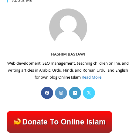
About Me
HASHIM BASTAWI
Web development, SEO management, teaching children online, and
writing articles in Arabic, Urdu, Hindi, and Roman Urdu, and English
for own blog Online Islam
Read More
Opens
Opens
Opens
Opens
in
in
in
in
a
a
a
a
new
new
new
new
tab
tab
tab
tab