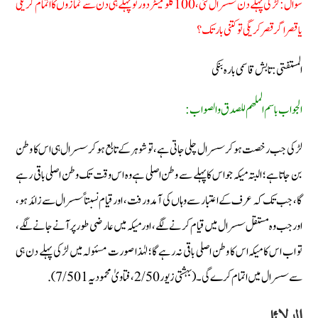
سوال: لڑکی پہلے دن سسرال گئی، 100 کلو میٹر دور تو پہلے ہی دن سے نمازوں کا اتمام کریگی
یا قصر اگر قصر کریگی تو کتنی بار تک؟
المستفتی : تابش قاسمی بارہ بنکی
الجواب باسم الملهم للصدق والصواب :
لڑکی جب رخصت ہوکر سسرال چلی جاتی ہے، تو شوہر کے تابع ہوکر سسرال ہی اس کا وطن
بن جاتا ہے؛ البتہ میکہ جو اس کا پہلے سے وطن اصلی ہے وہ اس وقت تک وطن اصلی باقی رہے
گا، جب تک کہ عرف کے اعتبار سے وہاں کی آمد ورفت، اور قیام نسبتاً سسرال سے زائد ہو،
اور جب وہ مستقل سسرال میں قیام کرنے لگے، اور میکہ میں عارضی طور پر آنے جانے لگے،
تو اب اس کا میکہ اس کا وطن اصلی باقی نہ رہے گا؛ لہٰذا صورت مسئولہ میں لڑکی پہلے دن ہی
سے سسرال میں اتمام کرے گی۔ (بہشتی زیور 2/50،فتاویٰ محمودیہ 7/501).
الدلائل