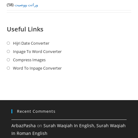
(58)
وراثت ووصيت
Useful Links
Hijri Date Converter
Opens
in
Inpage To Word Converter
Opens
a
in
Compress Images
Opens
new
a
in
Word To Inpage Converter
Opens
tab
new
a
in
tab
new
a
tab
new
tab
Recent Comments
ArbazPasha
on
Surah Waqiah In English, Surah Waqiah
In Roman English