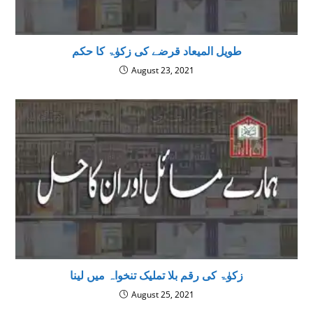
طویل المیعاد قرضے کی زکوٰۃ کا حکم
August 23, 2021
زکوٰۃ کی رقم بلا تملیک تنخواہ میں لینا
August 25, 2021