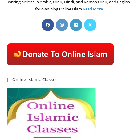
writing articles in Arabic, Urdu, Hindi, and Roman Urdu, and English
for own blog Online Islam
Read More
Opens
Opens
Opens
Opens
in
in
in
in
a
a
a
a
new
new
new
new
tab
tab
tab
tab
Online Islamc Classes