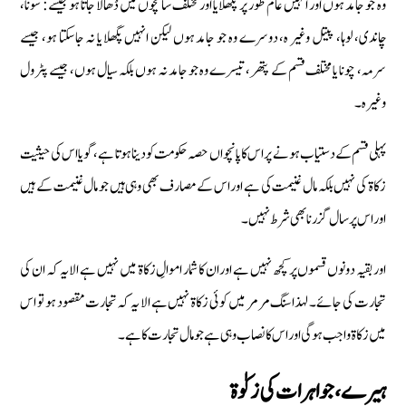
وہ جو جامد ہوں اور انہیں عام طور پر پگھلایا اور مختلف سانچوں میں ڈھالا جاتا ہو جیسے: سونا،
چاندی، لوہا، پیتل وغیر ہ، دوسرے وہ جو جامد ہوں لیکن انہیں پگھلا یا نہ جاسکتا ہو، جیسے
سرمہ، چونا یا مختلف قسم کے پتھر، تیسرے وہ جو جامد نہ ہوں بلکہ سیال ہوں، جیسے پٹرول
وغیر ہ۔
پہلی قسم کے دستیاب ہونے پر اس کا پانچواں حصہ حکومت کو دینا ہوتا ہے، گویا اس کی حیثیت
زکاۃ کی نہیں بلکہ مال غنیمت کی ہے اور اس کے مصارف بھی وہی ہیں جو مال غنیمت کے ہیں
اور اس پر سال گزرنا بھی شرط نہیں۔
اور بقیہ دونوں قسموں پر کچھ نہیں ہے اور ان کا شمار اموالِ زکاۃ میں نہیں ہے الا یہ کہ ان کی
تجارت کی جائے۔ لہذا سنگ مرمر میں کوئی زکاۃ نہیں ہے الا یہ کہ تجارت مقصود ہو تو اس
میں زکاۃ واجب ہوگی اور اس کا نصاب وہی ہے جو مال تجارت کا ہے ۔
ہیرے، جواہرات کی زکوٰۃ