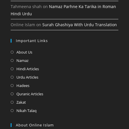
Tahmeena shah
on
Namaz Parhne Ka Tarika in Roman
Hindi Urdu
Online Islam
on
Surah Ghashiya With Urdu Translation
Important Links
Opens
About Us
in
Opens
Namaz
a
in
Opens
Hindi Articles
new
a
in
Opens
Urdu Articles
tab
new
a
in
Opens
Hadees
tab
new
a
in
Opens
Quranic Articles
tab
new
a
in
Opens
Zakat
tab
new
a
in
Opens
Nikah Talaq
tab
new
a
in
tab
new
a
About Online Islam