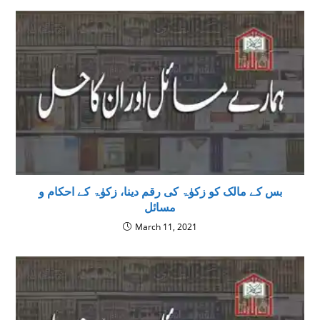
بس کے مالک کو زکوٰۃ کی رقم دینا، زکوٰۃ کے احکام و
مسائل
March 11, 2021