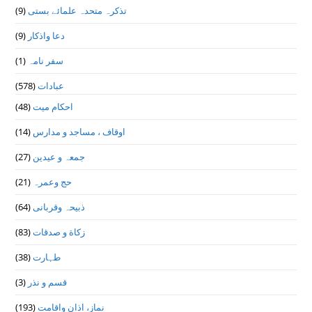
(9)
تذكرہ متحدہ علمائے بستى
(9)
دعا واذكار
(1)
سفر نامہ
(578)
عبادات
(48)
احکام میت
(14)
اوقاف ، مساجد و مدارس
(27)
جمعہ و عیدین
(21)
حج وعمرہ
(64)
ذبیحہ وقربانی
(83)
زکاة و صدقات
(38)
طہارت
(3)
قسم و نذر
(193)
نماز، اذان واقامت