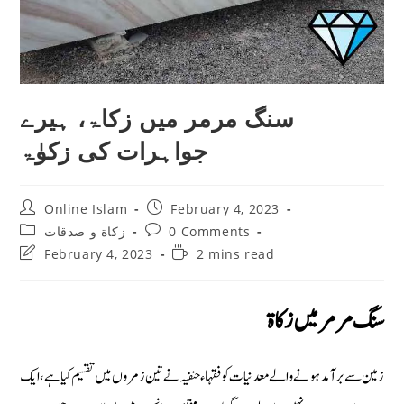
سنگ مرمر میں زکاۃ، ہیرے
جواہرات کی زکوٰۃ
Post
Post
Online Islam
February 4, 2023
author:
published:
Post
Post
زکاة و صدقات
0 Comments
category:
comments:
Post
Reading
February 4, 2023
2 mins read
last
time:
modified:
سنگ مرمر میں زکاۃ
زمین سے برآمد ہونے والے معدنیات کو فقہاء حنفیہ نے تین زمروں میں تقسیم کیا ہے، ایک