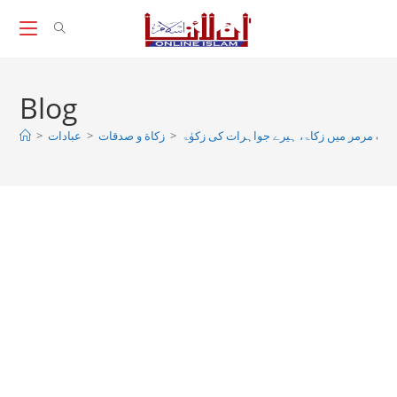
Skip
to
content
Blog
>
عبادات
>
زکاة و صدقات
>
نگ مرمر میں زکاۃ، ہیرے جواہرات کی زکوٰۃ