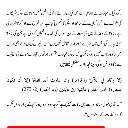
زکوٰۃ ایک عبادت ہے اور عبادت میں قیاس ورائے کا کوئی دخل نہیں ہوتا ہے، بلکہ شریعت
کی طرف سے جس کیفیت کے ساتھ ادائیگی کا حکم دیا گیا ہے اسی طرح سے ادا کرنا ضروری
ہے، زکاۃ کے معاملے میں شریعت نے ان اموال کی تحدید و تعیین کردی ہے جن کی زکوٰۃ
نکالی جائے گی، جن میں ہیرے جواہرات شامل نہیں ہیں، اس لیے ان کی مالیت جو بھی ہو ان
میں زکوٰۃ واجب نہیں ہوگی مگر یہ کہ ان کی تجارت مقصود ہو تو مال تجارت ہونے کی حیثیت
سے زکاۃ فرض ہوگی، چنانچہ علامہ حصکفی لکھتے ہیں:
(لا زكاة في اللآلئ والجواهر) وإن ساوت ألفا اتفاقا (إلا أن تكون
للتجارة) الدر المختار وحاشية ابن عابدين (رد المحتار) (2/ 273)
’’بہ اتفاق موتی اور جواہرات میں زکات نہیں ہے گرچہ وہ ہزاروں درہم کے برابر ہوں مگر یہ
کہ وہ تجارت کے لئے ہوں‘‘۔