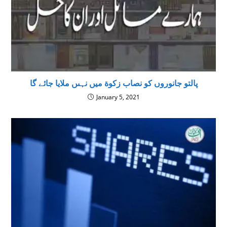
پالتو جانوروں کو نصاب زکوة میں نہىں ملایا جائے گا
January 5, 2021