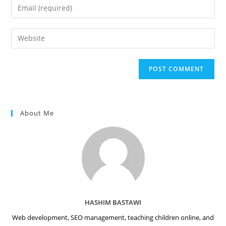
Enter
or
your
username
email
Enter
to
address
your
comment
to
website
comment
URL
(optional)
About Me
HASHIM BASTAWI
Web development, SEO management, teaching children online, and