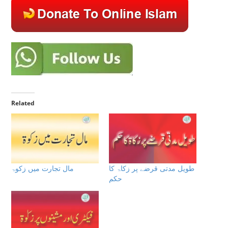
Related
طویل مدتی قرضے پر زکاۃ كا
مال تجارت میں زکوۃ
حكم