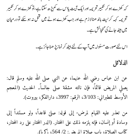
کہ کھڑے ہو کر تکبیر تحریمہ اور ایک آیت یا اس سے کم پڑھ سکتا ہے، تو کھڑے ہو کر تکبیر
تحریمہ کہہ کر نیت باندھنا لازم ہے اور جب کھڑے ہونے میں تحمل نہ ہو سکے تو درمیان
میں بیٹھ جانے کی گنجائش ہے۔
اس لئے صورت مسئولہ میں آپ کے لئے بیٹھ کر نماز پڑھنا جائز ہے۔
الدلائل
عن ابن عباس رضي الله عنهما، عن النبي صلی ﷲ علیه وسلم قال:
یصلي المریض قائماً، فإن نالته مشقة صلی جالساً۔ الحدیث (المعجم
الأوسط للطبراني: 3/103، الرقم: 3997، دارالفکر، بيروت).
من تعذر علیه القیام لمرض- إلی قوله: صلیٰ قاعداً، ولو مستنداً إلی
وسادۃ أو إنسان، فإنه یلزمه ذلك علی المختار. (الدر المختار علی رد المحتار،
کتاب الصلاۃ، باب صلاۃ المریض: 2/ 564، زکریا).