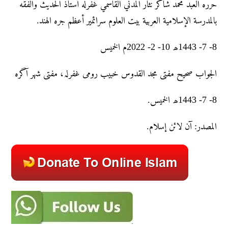
حرره العبد محمد شاکر نثار المدني القاسمي غفرله أستاذ الحديث والفقه
بالمدرسة الإسلامية العربية بيت العلوم سرائمير أعظم جره الهند.
8- 7- 1443ھ 10- 2- 2022م الخميس
الجواب صحیح مفتی مجد القدوس خبیب رومی غفرلہ، مفتی شہر آگرہ
8- 7- 1443ھ الخميس.
المصدر: آن لائن إسلام.