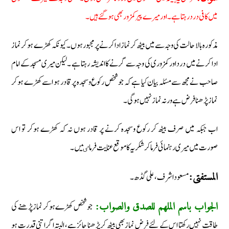
میں کافی درد رہتا ہے۔اور میرے پیر کمزور بھی ہوگئے ہیں۔
مذکورہ بالا حالت کی وجہ سے میں بیٹھ کر نماز ادا کرنے پر مجبور ہوں۔کیونکہ کھڑے ہوکر نماز
ادا کرنے میں درد اور کمزوری کی وجہ سے گرنے کا اندیشہ رہتا ہے ۔لیکن میری مسجد کے امام
صاحب نے مجھ سےمسئلہ بیان کیا ہے کہ جو شخص رکوع وسجدہ پر قادر ہو اسے کھڑے ہوکر
نماز پڑھنا فرض ہے ورنہ نماز نہیں ہوگی۔
اب جبکہ میں صرف بیٹھ کر رکوع وسجدہ کرنے پر قادر ہوں نہ کہ کھڑے ہوکر تو اس
صورت میں میری رہنمائی فرماکر شکریہ کا موقع عنایت فرماٸیں۔
مسعود اشرف، علی گڈھ۔
المستفتی:
جو شخص کھڑے ہوکر نماز پڑھنے کی
الجواب باسم الملھم للصدق والصواب:
طاقت نہیں رکھتا اس کے لئے فرض نماز بھی بیٹھ کر پڑھنا جائز ہے، البتہ اگر اتنی قدرت ہو