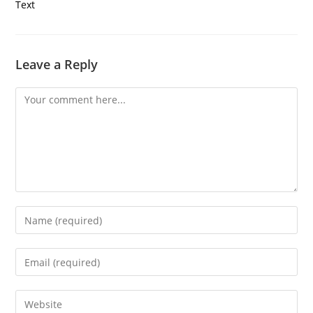
Text
Leave a Reply
Comment
Enter
your
name
Enter
or
your
username
email
Enter
to
address