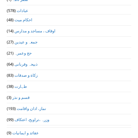
عبادات
(578)
احکام میت
(48)
اوقاف ، مساجد و مدارس
(14)
جمعہ و عیدین
(27)
حج وعمرہ
(21)
ذبیحہ وقربانی
(64)
زکاة و صدقات
(83)
طہارت
(38)
قسم و نذر
(3)
نماز، اذان واقامت
(193)
وزرہ ،تراويح، اعتكاف
(99)
عقائد و ایمانیات
(9)