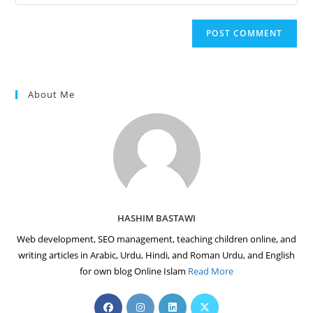
your
comment
to
website
comment
URL
(optional)
About Me
HASHIM BASTAWI
Web development, SEO management, teaching children online, and
writing articles in Arabic, Urdu, Hindi, and Roman Urdu, and English
for own blog Online Islam
Read More
Opens
Opens
Opens
Opens