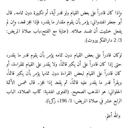
وإذا کان قادراً علی بعض القیام ولو قدر آیة، أو تکبیرۃ دون تمامه۔ قال
أبو جعفر الهندواني: یؤمر بأن یقوم مقدار ما یقدر، فإذا عجز قعد، وإن لم
یفعل خشیت أن تفسد صلاته. (عنایة مع الفتح،باب صلاۃ المریض:
3/ 2 دارالفکر بیروت).
لوکان قادراً علی بعض القیام دون تمامه یؤمر بأن یقوم قدر ما یقدر،
حتی إذا کان قادراً علی أن یکبر قائماً، ولا یقدر علی القیام للقراءۃ، أو
کان قادراً علی القیام لبعض القراءۃ دون تمامها یؤمر بأن یکبر قائماً،
ویقرأ قدر ما یقدر علیه قائماً، ثم یقعد إذا عجز۔ قال شمس الأئمة
الحلواني: هو المذهب الصحیح. (الفتوى الهندية: کتاب الصلاۃ، الباب
الرابع عشر في صلاۃ المریض: 1/ 196، زکریا).
والله أعلم.