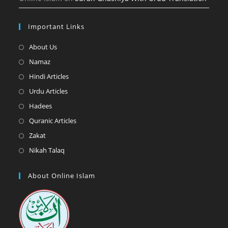
Important Links
Opens
About Us
in
Opens
Namaz
a
in
Opens
Hindi Articles
new
a
in
Opens
Urdu Articles
tab
new
a
in
Opens
Hadees
tab
new
a
in
Opens
Quranic Articles
tab
new
a
in
Opens
Zakat
tab
new
a
in
Opens
Nikah Talaq
tab
new
a
in
tab
new
a
About Online Islam
tab
new
tab