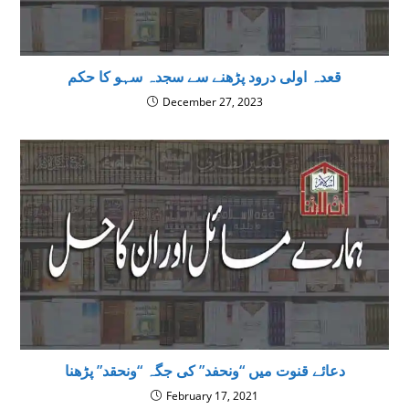
قعدہ اولی درود پڑھنے سے سجدہ سہو کا حکم
December 27, 2023
دعائے قنوت میں “ونحفد” کی جگہ “ونحقد” پڑھنا
February 17, 2021