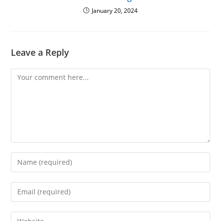
January 20, 2024
Leave a Reply
Comment
Enter
your
name
Enter
or
your
username
email
Enter
to