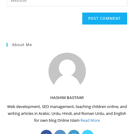
address
your
comment
to
website
comment
URL
(optional)
About Me
HASHIM BASTAWI
Web development, SEO management, teaching children online, and
writing articles in Arabic, Urdu, Hindi, and Roman Urdu, and English
for own blog Online Islam
Read More
Opens
Opens
Opens
Opens