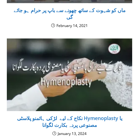
ماں کو شہوت کے ساتھ چھونے سے باپ پر حرام ہو جائے
گی
February 14, 2021
نكاح كے ليے لڑكى ہائمنو پلاسٹی Hymenoplasty يا
مصنوعى پردہ بكارت لگوانا
January 13, 2024