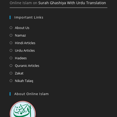
Online Islam
on
Surah Ghashiya With Urdu Translation
Important Links
Opens
About Us
in
Opens
Namaz
a
in
Opens
Hindi Articles
new
a
in
Opens
Urdu Articles
tab
new
a
in
Opens
Hadees
tab
new
a
in
Opens
Quranic Articles
tab
new
a
in
Opens
Zakat
tab
new
a
in
Opens
Nikah Talaq
tab
new
a
in
tab
new
a
About Online Islam
tab
new
tab