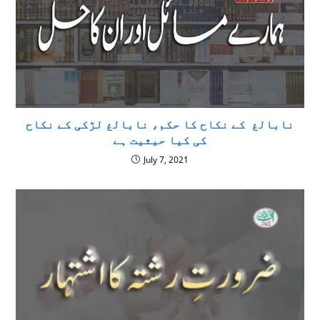
نابالغ کے نکاح کا حکم، نابالغ لڑکی کے نکاح
کی کیا حیثیت ہے
July 7, 2021