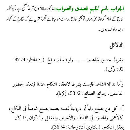
مذکورہ بالا نکاح شرعاً صحیح ہے، کیونکہ
الجواب باسم الملہم للصدق والصواب:
نکاح کے تمام گواہ فاسق ہوں تو بھی نکاح درست ہوجاتا ہے مگر بہتر یہ ہے کہ نکاح کے گواہ
دیندار لوگ ہوں۔
الدلائل
وشرط حضور شاهدین …… ولو فاسقين، الخ. (رد المحتار: 4/ 87-
92، زكريا).
وأما عدالة الشاهد فليست بشرط لانعقاد النكاح عندنا فينعقد بحضور
الفاسفين. (بدائع الصنائع: 2/ 53، زكريا).
أن كل من يصلح ولياً أو مزوجاً لنفسه بنفسه يصلح شاهداً في النكاح،
كالأعمى والمحدود في القذف والأخرس والمغفل والسكران إذا كان
يعقل النكاح. (الفتاوى التاتارخانية: 4/ 36).