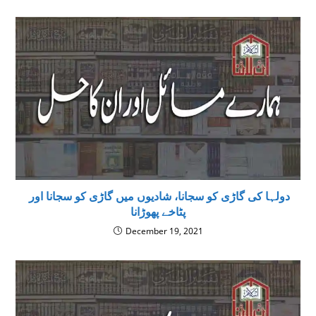
دولہا کی گاڑی کو سجانا، شادیوں میں گاڑی کو سجانا اور
پٹاخے پھوڑانا
December 19, 2021