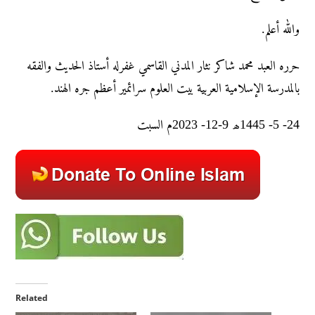
والله أعلم.
حرره العبد محمد شاکر نثار المدني القاسمي غفرله أستاذ الحديث والفقه
بالمدرسة الإسلامية العربية بيت العلوم سرائمير أعظم جره الهند.
24- 5- 1445ھ 9-12- 2023م السبت
Related