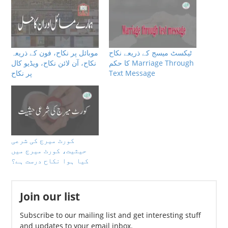
ٹیکسٹ میسج کے ذریعے نکاح
موبائل پر نکاح، فون کے ذریعہ
كا حكم Marriage Through
نکاح، آن لائن نکاح، ویڈیو کال
پر نکاح
Text Message
کورٹ میرج کی شرعی
حیثیت، کورٹ میرج میں
كیا ہوا نكاح درست ہے؟
Join our list
Subscribe to our mailing list and get interesting stuff
and updates to your email inbox.