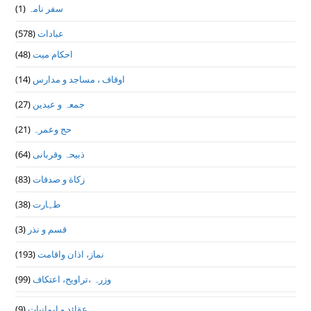
(1)
سفر نامہ
(578)
عبادات
(48)
احکام میت
(14)
اوقاف ، مساجد و مدارس
(27)
جمعہ و عیدین
(21)
حج وعمرہ
(64)
ذبیحہ وقربانی
(83)
زکاة و صدقات
(38)
طہارت
(3)
قسم و نذر
(193)
نماز، اذان واقامت
(99)
وزرہ ،تراويح، اعتكاف
(9)
عقائد و ایمانیات