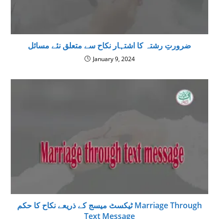
ضرورتِ رشتہ کا اشتہار نکاح سے متعلق نئے مسائل
January 9, 2024
ٹیکسٹ میسج کے ذریعے نکاح كا حكم Marriage Through
Text Message