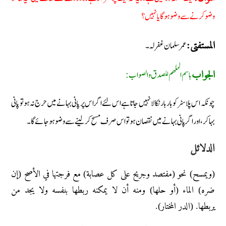
وضو کرنے سے وضو ہوگا یا نہیں؟
عمر سلمان غفرلہ۔
المستفتی:
باسم الملھم للصدق والصواب:
الجواب
چونکہ اس پلاسٹر کو بار بار نکالا نہیں جاتا ہے اس لئے اگر اس پر پانی بہانے میں حرج نہ ہو تو پانی
بہا کر ، اور اگر پانی بہانے میں نقصان ہو تو اس صرف مسح کر لینے سے وضو ہو جائے گا۔
الدلائل
(ويمسح) نحو (مفتصد وجريح على كل عصابة) مع فرجتها في الأصح (إن
ضره) الماء (أو حلها) ومنه أن لا يمكنه ربطها بنفسه ولا يجد من
يربطها. (الدر المختار).