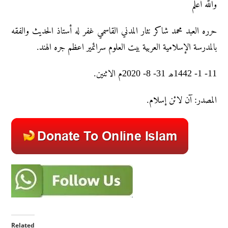
والله أعلم
حرره العبد محمد شاکر نثار المدني القاسمي غفر له أستاذ الحديث والفقه
بالمدرسة الإسلامية العربية بيت العلوم سرائمير اعظم جره الهند.
11- 1- 1442ھ 31- 8- 2020م الاثنين.
المصدر: آن لائن إسلام.
Related