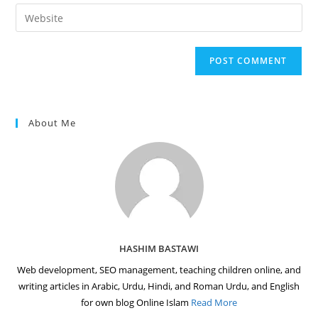
email
Enter
to
address
your
comment
to
website
comment
URL
(optional)
About Me
HASHIM BASTAWI
Web development, SEO management, teaching children online, and
writing articles in Arabic, Urdu, Hindi, and Roman Urdu, and English
for own blog Online Islam
Read More