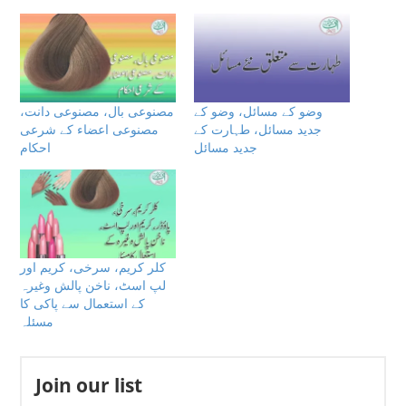
وضو کے مسائل، وضو کے
مصنوعی بال، مصنوعی دانت،
جدید مسائل، طہارت کے
مصنوعی اعضاء كے شرعى
جدید مسائل
احكام
کلر کریم، سرخی، کریم اور
لپ اسٹ، ناخن پالش وغيرہ
كے استعمال سے پاكى كا
مسئلہ
Join our list