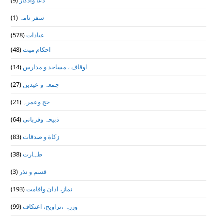
(9)
دعا واذكار
(1)
سفر نامہ
(578)
عبادات
(48)
احکام میت
(14)
اوقاف ، مساجد و مدارس
(27)
جمعہ و عیدین
(21)
حج وعمرہ
(64)
ذبیحہ وقربانی
(83)
زکاة و صدقات
(38)
طہارت
(3)
قسم و نذر
(193)
نماز، اذان واقامت
(99)
وزرہ ،تراويح، اعتكاف