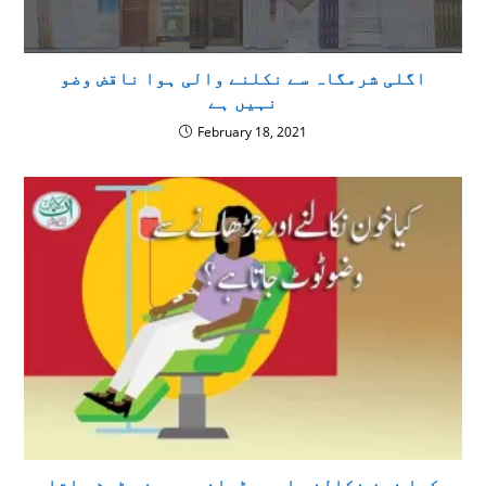
اگلی شرمگاہ سے نکلنے والی ہوا ناقض وضو
نہیں ہے
February 18, 2021
كيا خون نکالنے اور چڑھانے سے وضو ٹوٹ جاتا