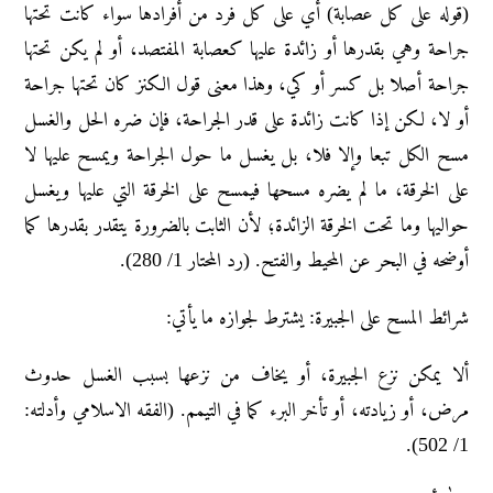
(قوله على كل عصابة) أي على كل فرد من أفرادها سواء كانت تحتها
جراحة وهي بقدرها أو زائدة عليها كعصابة المفتصد، أو لم يكن تحتها
جراحة أصلا بل كسر أو كي، وهذا معنى قول الكنز كان تحتها جراحة
أو لا، لكن إذا كانت زائدة على قدر الجراحة، فإن ضره الحل والغسل
مسح الكل تبعا وإلا فلا، بل يغسل ما حول الجراحة ويمسح عليها لا
على الخرقة، ما لم يضره مسحها فيمسح على الخرقة التي عليها ويغسل
حواليها وما تحت الخرقة الزائدة؛ لأن الثابت بالضرورة يتقدر بقدرها كما
أوضحه في البحر عن المحيط والفتح. (رد المحتار 1/ 280).
شرائط المسح على الجبيرة: يشترط لجوازه ما يأتي:
ألا يمكن نزع الجبيرة، أو يخاف من نزعها بسبب الغسل حدوث
مرض، أو زيادته، أو تأخر البرء كما في التيمم. (الفقه الاسلامي وأدلته:
1/ 502).