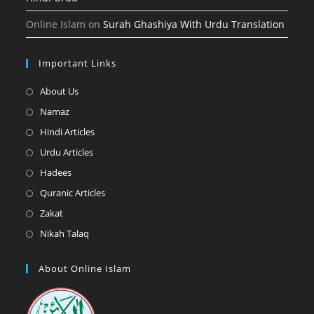
Online Islam
on
Surah Ghashiya With Urdu Translation
Important Links
Opens
About Us
in
Opens
Namaz
a
in
Opens
Hindi Articles
new
a
in
Opens
Urdu Articles
tab
new
a
in
Opens
Hadees
tab
new
a
in
Opens
Quranic Articles
tab
new
a
in
Opens
Zakat
tab
new
a
in
Opens
Nikah Talaq
tab
new
a
in
tab
new
a
About Online Islam
tab
new
tab