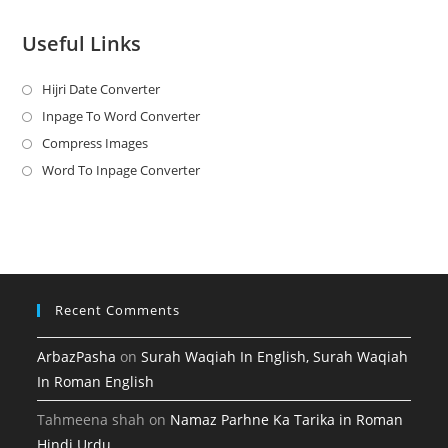
Useful Links
Hijri Date Converter
Opens
in
Inpage To Word Converter
Opens
a
in
Compress Images
Opens
new
a
in
Word To Inpage Converter
Opens
tab
new
a
in
tab
new
a
tab
new
tab
Recent Comments
ArbazPasha
on
Surah Waqiah In English, Surah Waqiah
In Roman English
Tahmeena shah
on
Namaz Parhne Ka Tarika in Roman
Hindi Urdu