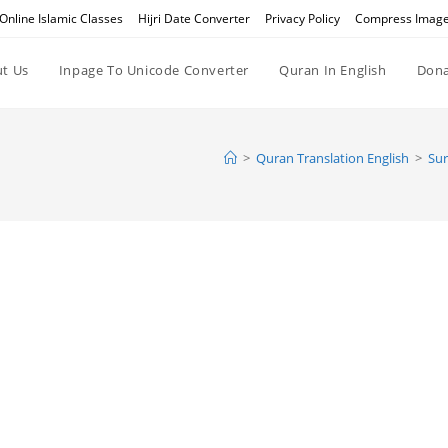
Online Islamic Classes
Hijri Date Converter
Privacy Policy
Compress Imag
t Us
Inpage To Unicode Converter
Quran In English
Dona
>
Quran Translation English
>
Sur