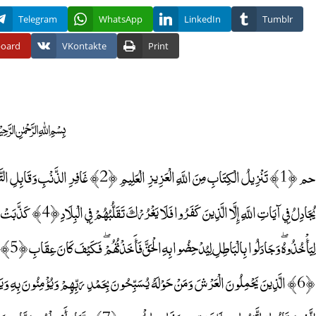
Telegram
WhatsApp
LinkedIn
Tumblr
board
VKontakte
Print
﷽