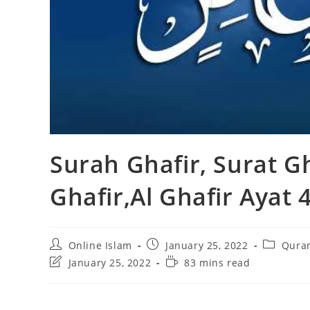
Surah Ghafir, Surat Gh
Ghafir,Al Ghafir Ayat 
Post
Post
Post
Online Islam
January 25, 2022
Quran
author:
published:
category:
Post
Reading
January 25, 2022
83 mins read
last
time:
modified: