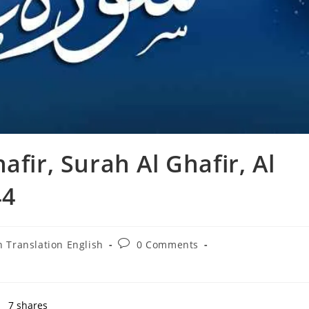
afir, Surah Al Ghafir, Al
44
Post
 Translation English
0 Comments
comments:
7
shares