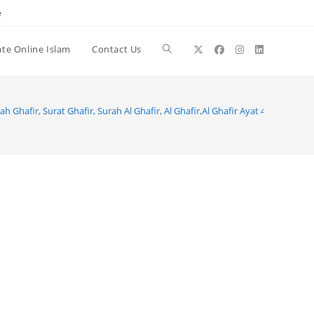
e
te Online Islam
Contact Us
Toggle
website
ah Ghafir, Surat Ghafir, Surah Al Ghafir, Al Ghafir,Al Ghafir Ayat 44
search