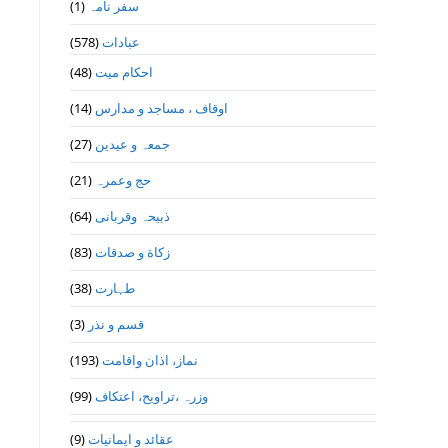
(1)
سفر نامہ
(578)
عبادات
(48)
احکام میت
(14)
اوقاف ، مساجد و مدارس
(27)
جمعہ و عیدین
(21)
حج وعمرہ
(64)
ذبیحہ وقربانی
(83)
زکاة و صدقات
(38)
طہارت
(3)
قسم و نذر
(193)
نماز، اذان واقامت
(99)
وزرہ ،تراويح، اعتكاف
(9)
عقائد و ایمانیات