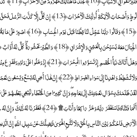
وَهَلْ أَتَاكَ نَبَأُ الْخَصْمِ إِذْ تَسَوَّرُوا الْمِحْرَابَ ﴿21﴾
لَقَدْ ظَلَمَكَ بِسُؤَالِ نَعْجَتِكَ إِلَىٰ نِعَاجِهِ ۖ وَإِنَّ كَثِيرًا مِنَ الْخُلَطَاءِ لَيَبْغِي بَعْضُهُمْ عَلَىٰ
الْأَرْضِ فَاحْكُمْ بَيْنَ النَّاسِ بِالْحَقِّ وَلَا تَتَّبِعِ الْهَوَىٰ فَيُضِلَّكَ عَنْ سَبِيلِ اللَّهِ ۚ إِنَّ ا