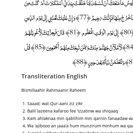
لَّا إِبْلِيسَ اسْتَكْبَرَ وَكَانَ مِنَ الْكَافِرِينَ ﴿74﴾ قَالَ يَا إِبْلِيسُ مَا مَنَعَكَ أَنْ تَسْجُدَ لِمَا خَلَقْتُ بِيَدَيَّ ۖ أَسْتَكْبَرْتَ أَمْ كُنْتَ مِنَ
الْعَالِينَ ﴿75﴾ قَالَ أَنَا خَيْرٌ مِنْهُ ۖ خَلَقْتَنِي مِنْ نَارٍ وَخَلَقْتَهُ مِنْ طِينٍ ﴿76﴾ قَالَ فَاخْرُجْ مِنْهَا فَإِنَّكَ رَجِيمٌ ﴿77﴾ وَإِنَّ عَلَيْكَ لَعْنَتِي إِلَىٰ يَوْمِ الدِّينِ
﴿78﴾ قَالَ رَبِّ فَأَنْظِرْنِي إِلَىٰ يَوْمِ يُبْعَثُونَ ﴿79﴾ قَالَ فَإِنَّكَ مِنَ الْمُنْظَرِينَ ﴿80﴾ إِلَىٰ يَوْمِ الْوَقْتِ الْمَعْلُومِ ﴿81﴾ قَالَ فَبِعِزَّتِكَ لَأُغْوِيَنَّهُمْ
أَجْمَعِينَ ﴿82﴾ إِلَّا عِبَادَكَ مِنْهُمُ الْمُخْلَصِينَ ﴿83﴾ قَالَ فَالْحَقُّ وَالْحَقَّ أَقُولُ ﴿84﴾ لَأَمْلَأَنَّ جَهَنَّمَ مِنْكَ وَمِمَّنْ تَبِعَكَ مِنْهُمْ أَجْمَعِينَ ﴿85﴾ قُلْ
Transliteration English
Bismillaahir Rahmaanir Raheem
Saaad; wal-Qur-aani ziz zikr
Balil lazeena kafaroo fee ‘izzatinw wa shiqaaq
Kam ahlaknaa min qablihim min qarnin fanaadaw w
Wa ‘ajibooo an jaaa’a hum munzirum minhum wa qaa