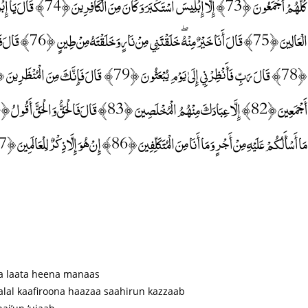
كُلُّهُمْ أَجْمَعُونَ ﴿73﴾ إِ
مَا أَسْأَلُكُمْ عَلَيْهِ مِنْ أَجْرٍ وَمَا أَنَا مِنَ الْمُتَكَلِّفِينَ ﴿86﴾ إِنْ هُوَ إِلَّا ذِكْرٌ لِلْعَالَمِينَ ﴿87﴾ وَلَتَعْلَمُنَّ نَبَأَهُ بَعْدَ حِينٍ ﴿88﴾
a laata heena manaas
lal kaafiroona haazaa saahirun kazzaab