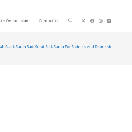
e
te Online Islam
Contact Us
Toggle
website
ah Saad, Surah Sad, Surat Sad, Surah For Sadness And Depression
search