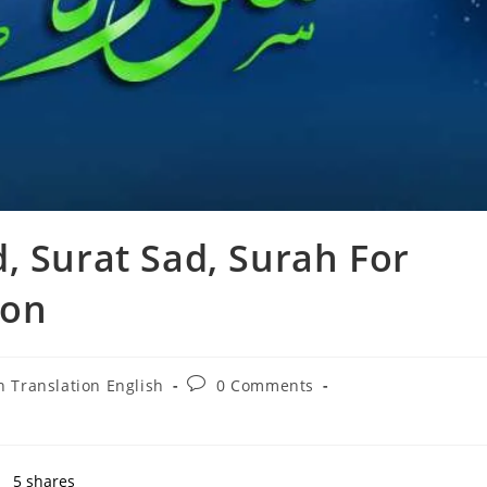
, Surat Sad, Surah For
ion
Post
 Translation English
0 Comments
comments:
5
shares