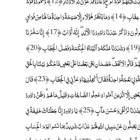
فَلْيَرْتَقُوا فِي الْأَسْبَابِ ﴿10﴾ جُنْدٌ مَا هُنَالِكَ مَهْزُومٌ مِنَ الْأَحْزَابِ ﴿11﴾ كَذَّبَتْ قَبْلَهُمْ قَوْمُ نُوحٍ وَعَادٌ وَفِرْعَوْنُ ذُو الْأَوْتَادِ ﴿12﴾ وَثَمُودُ وَقَوْمُ
لُوطٍ وَأَصْحَابُ الْأَيْكَةِ ۚ أُولَٰئِكَ الْأَحْزَابُ ﴿13﴾ إِنْ كُلٌّ إِلَّا كَذَّبَ الرُّسُلَ فَحَقَّ عِقَابِ ﴿14﴾ وَمَا يَنْظُرُ هَٰؤُلَاءِ إِلَّا صَيْحَةً وَاحِدَةً مَا لَهَا مِنْ فَوَاقٍ
﴿15﴾ وَقَالُوا رَبَّنَا عَجِّلْ لَنَا قِطَّنَا قَبْلَ يَوْمِ الْحِسَابِ ﴿16﴾ اصْبِرْ عَلَىٰ مَا يَقُولُونَ وَاذْكُرْ عَبْدَنَا دَاوُودَ ذَا الْأَيْدِ ۖ إِنَّهُ أَوَّابٌ ﴿17﴾ إِنَّا سَخَّرْنَا
الْجِبَالَ مَعَهُ يُسَبِّحْنَ بِالْعَشِيِّ وَالْإِشْرَاقِ ﴿18﴾ وَالطَّيْرَ مَحْشُورَةً ۖ كُلٌّ لَهُ أَوَّابٌ ﴿19﴾ وَشَدَدْنَا مُلْكَهُ وَآتَيْنَاهُ الْحِكْمَةَ وَفَصْلَ الْخِطَابِ ﴿20﴾
 إِذْ دَخَلُوا عَلَىٰ دَاوُودَ فَفَزِعَ مِنْهُمْ ۖ قَالُوا لَا تَخَفْ ۖ خَصْمَانِ بَغَىٰ بَعْضُنَا عَلَىٰ بَعْضٍ فَاحْكُمْ بَيْنَنَا بِالْحَقِّ
وَلَا تُشْطِطْ وَاهْدِنَا إِلَىٰ سَوَاءِ الصِّرَاطِ ﴿22﴾ إِنَّ هَٰذَا أَخِي لَهُ تِسْعٌ وَتِسْعُونَ نَعْجَةً وَلِيَ نَعْجَةٌ وَاحِدَةٌ فَقَالَ أَكْفِلْنِيهَا وَعَزَّنِي فِي الْخِطَابِ ﴿23﴾ قَالَ
 بَعْضٍ إِلَّا الَّذِينَ آمَنُوا وَعَمِلُوا الصَّالِحَاتِ وَقَلِيلٌ مَا هُمْ ۗ وَظَنَّ دَاوُودُ
أَنَّمَا فَتَنَّاهُ فَاسْتَغْفَرَ رَبَّهُ وَخَرَّ رَاكِعًا وَأَنَابَ ۩ ﴿24﴾ فَغَفَرْنَا لَهُ ذَٰلِكَ ۖ وَإِنَّ لَهُ عِنْدَنَا لَزُلْفَىٰ وَحُسْنَ مَآبٍ ﴿25﴾ يَا دَاوُودُ إِنَّا جَعَلْنَاكَ خَلِيفَةً فِي
لَّذِينَ يَضِلُّونَ عَنْ سَبِيلِ اللَّهِ لَهُمْ عَذَابٌ شَدِيدٌ بِمَا نَسُوا يَوْمَ الْحِسَابِ