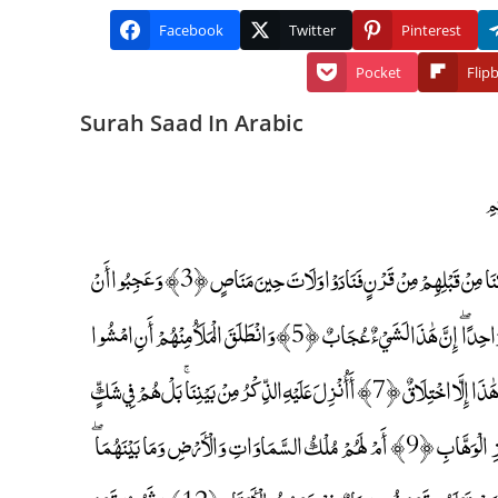
Facebook
Twitter
Pinterest
Pocket
Flip
Surah Saad In Arabic
ص ۚ وَالْقُرْآنِ ذِي الذِّكْرِ ﴿1﴾ بَلِ الَّذِينَ كَفَرُوا فِي عِزَّةٍ وَشِقَاقٍ ﴿2﴾ كَمْ أَهْلَكْنَا مِنْ قَبْلِهِمْ مِنْ قَرْنٍ فَنَادَوْا وَلَاتَ حِينَ مَنَاصٍ ﴿3﴾ وَعَجِبُوا أَنْ
جَاءَهُمْ مُنْذِرٌ مِنْهُمْ ۖ وَقَالَ الْكَافِرُونَ هَٰذَا سَاحِرٌ كَذَّابٌ ﴿4﴾ أَجَعَلَ الْآلِهَةَ إِلَٰهًا وَاحِدًا ۖ إِنَّ هَٰذَا لَشَيْءٌ عُجَابٌ ﴿5﴾ وَانْطَلَقَ الْمَلَأُ مِنْهُمْ أَنِ امْشُوا
وَاصْبِرُوا عَلَىٰ آلِهَتِكُمْ ۖ إِنَّ هَٰذَا لَشَيْءٌ يُرَادُ ﴿6﴾ مَا سَمِعْنَا بِهَٰذَا فِي الْمِلَّةِ الْآخِرَةِ إِنْ هَٰذَا إِلَّا اخْتِلَاقٌ ﴿7﴾ أَأُنْزِلَ عَلَيْهِ الذِّكْرُ مِنْ بَيْنِنَا ۚ بَلْ هُمْ فِي شَكٍّ
مِنْ ذِكْرِي ۖ بَلْ لَمَّا يَذُوقُوا عَذَابِ ﴿8﴾ أَمْ عِنْدَهُمْ خَزَائِنُ رَحْمَةِ رَبِّكَ الْعَزِيزِ الْوَهَّابِ ﴿9﴾ أَمْ لَهُمْ مُلْكُ السَّمَاوَاتِ وَالْأَرْضِ وَمَا بَيْنَهُمَا ۖ