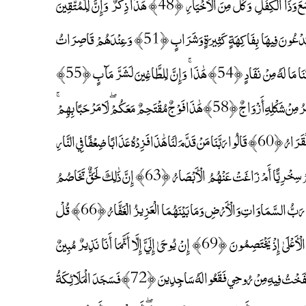
﴿46﴾ وَإِنَّهُمْ عِنْدَنَا لَمِنَ الْمُصْطَفَيْنَ الْأَخْيَارِ ﴿47﴾ وَاذْكُرْ إِسْمَاعِيلَ وَالْيَسَعَ وَذَا الْكِفْلِ ۖ وَكُلٌّ مِنَ الْأَخْيَارِ ﴿48﴾ هَٰذَا ذِكْرٌ ۚ وَإِنَّ لِلْمُتَّقِينَ
لَحُسْنَ مَآبٍ ﴿49﴾ جَنَّاتِ عَدْنٍ مُفَتَّحَةً لَهُمُ الْأَبْوَابُ ﴿50﴾ مُتَّكِئِينَ فِيهَا يَدْعُونَ فِيهَا بِفَاكِهَةٍ كَثِيرَةٍ وَشَرَابٍ ﴿51﴾ وَعِنْدَهُمْ قَاصِرَاتُ
الطَّرْفِ أَتْرَابٌ ﴿52﴾ هَٰذَا مَا تُوعَدُونَ لِيَوْمِ الْحِسَابِ ﴿53﴾ إِنَّ هَٰذَا لَرِزْقُنَا مَا لَهُ مِنْ نَفَادٍ ﴿54﴾ هَٰذَا ۚ وَإِنَّ لِلطَّاغِينَ لَشَرَّ مَآبٍ ﴿55﴾
جَهَنَّمَ يَصْلَوْنَهَا فَبِئْسَ الْمِهَادُ ﴿56﴾ هَٰذَا فَلْيَذُوقُوهُ حَمِيمٌ وَغَسَّاقٌ ﴿57﴾ وَآخَرُ مِنْ شَكْلِهِ أَزْوَاجٌ ﴿58﴾ هَٰذَا فَوْجٌ مُقْتَحِمٌ مَعَكُمْ ۖ لَا مَرْحَبًا بِهِمْ ۚ
إِنَّهُمْ صَالُو النَّارِ ﴿59﴾ قَالُوا بَلْ أَنْتُمْ لَا مَرْحَبًا بِكُمْ ۖ أَنْتُمْ قَدَّمْتُمُوهُ لَنَا ۖ فَبِئْسَ الْقَرَارُ ﴿60﴾ قَالُوا رَبَّنَا مَنْ قَدَّمَ لَنَا هَٰذَا فَزِدْهُ عَذَابًا ضِعْفًا فِي النَّارِ
﴿61﴾ وَقَالُوا مَا لَنَا لَا نَرَىٰ رِجَالًا كُنَّا نَعُدُّهُمْ مِنَ الْأَشْرَارِ ﴿62﴾ أَتَّخَذْنَاهُمْ سِخْرِيًّا أَمْ زَاغَتْ عَنْهُمُ الْأَبْصَارُ ﴿63﴾ إِنَّ ذَٰلِكَ لَحَقٌّ تَخَاصُمُ
أَهْلِ النَّارِ ﴿64﴾ قُلْ إِنَّمَا أَنَا مُنْذِرٌ ۖ وَمَا مِنْ إِلَٰهٍ إِلَّا اللَّهُ الْوَاحِدُ الْقَهَّارُ ﴿65﴾ رَبُّ السَّمَاوَاتِ وَالْأَرْضِ وَمَا بَيْنَهُمَا الْعَزِيزُ الْغَفَّارُ ﴿66﴾ قُلْ
هُوَ نَبَأٌ عَظِيمٌ ﴿67﴾ أَنْتُمْ عَنْهُ مُعْرِضُونَ ﴿68﴾ مَا كَانَ لِيَ مِنْ عِلْمٍ بِالْمَلَإِ الْأَعْلَىٰ إِذْ يَخْتَصِمُونَ ﴿69﴾ إِنْ يُوحَىٰ إِلَيَّ إِلَّا أَنَّمَا أَنَا نَذِيرٌ مُبِينٌ
﴿70﴾ إِذْ قَالَ رَبُّكَ لِلْمَلَائِكَةِ إِنِّي خَالِقٌ بَشَرًا مِنْ طِينٍ ﴿71﴾ فَإِذَا سَوَّيْتُهُ وَنَفَخْتُ فِيهِ مِنْ رُوحِي فَقَعُوا لَهُ سَاجِدِينَ ﴿72﴾ فَسَجَدَ الْمَلَائِكَةُ