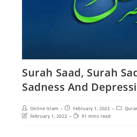
Surah Saad, Surah Sad
Sadness And Depress
Post
Post
Post
Online Islam
February 1, 2022
Quran
author:
published:
category:
Post
Reading
February 1, 2022
91 mins read
last
time:
modified: