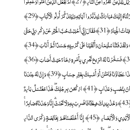
﴿26﴾ وَمَا خَلَقْنَا السَّمَاءَ وَالْأَرْضَ وَمَا بَيْنَهُمَا بَاطِلًا ۚ ذَٰلِكَ ظَنُّ الَّذِينَ كَفَرُوا ۚ فَوَيْلٌ لِلَّذِينَ كَفَرُوا مِنَ النَّارِ ﴿27﴾ أَمْ نَجْعَلُ الَّذِينَ آمَنُوا وَعَمِلُوا
الصَّالِحَاتِ كَالْمُفْسِدِينَ فِي الْأَرْضِ أَمْ نَجْعَلُ الْمُتَّقِينَ كَالْفُجَّارِ ﴿28﴾ كِتَابٌ أَنْزَلْنَاهُ إِلَيْكَ مُبَارَكٌ لِيَدَّبَّرُوا آيَاتِهِ وَلِيَتَذَكَّرَ أُولُو الْأَلْبَابِ ﴿29﴾
وَوَهَبْنَا لِدَاوُودَ سُلَيْمَانَ ۚ نِعْمَ الْعَبْدُ ۖ إِنَّهُ أَوَّابٌ ﴿30﴾ إِذْ عُرِضَ عَلَيْهِ بِالْعَشِيِّ الصَّافِنَاتُ الْجِيَادُ ﴿31﴾ فَقَالَ إِنِّي أَحْبَبْتُ حُبَّ الْخَيْرِ عَنْ ذِكْرِ رَبِّي حَتَّىٰ
تَوَارَتْ بِالْحِجَابِ ﴿32﴾ رُدُّوهَا عَلَيَّ ۖ فَطَفِقَ مَسْحًا بِالسُّوقِ وَالْأَعْنَاقِ ﴿33﴾ وَلَقَدْ فَتَنَّا سُلَيْمَانَ وَأَلْقَيْنَا عَلَىٰ كُرْسِيِّهِ جَسَدًا ثُمَّ أَنَابَ ﴿34﴾
قَالَ رَبِّ اغْفِرْ لِي وَهَبْ لِي مُلْكًا لَا يَنْبَغِي لِأَحَدٍ مِنْ بَعْدِي ۖ إِنَّكَ أَنْتَ الْوَهَّابُ ﴿35﴾ فَسَخَّرْنَا لَهُ الرِّيحَ تَجْرِي بِأَمْرِهِ رُخَاءً حَيْثُ أَصَابَ ﴿36﴾
وَالشَّيَاطِينَ كُلَّ بَنَّاءٍ وَغَوَّاصٍ ﴿37﴾ وَآخَرِينَ مُقَرَّنِينَ فِي الْأَصْفَادِ ﴿38﴾ هَٰذَا عَطَاؤُنَا فَامْنُنْ أَوْ أَمْسِكْ بِغَيْرِ حِسَابٍ ﴿39﴾ وَإِنَّ لَهُ عِنْدَنَا
لَزُلْفَىٰ وَحُسْنَ مَآبٍ ﴿40﴾ وَاذْكُرْ عَبْدَنَا أَيُّوبَ إِذْ نَادَىٰ رَبَّهُ أَنِّي مَسَّنِيَ الشَّيْطَانُ بِنُصْبٍ وَعَذَابٍ ﴿41﴾ ارْكُضْ بِرِجْلِكَ ۖ هَٰذَا مُغْتَسَلٌ بَارِدٌ
وَشَرَابٌ ﴿42﴾ وَوَهَبْنَا لَهُ أَهْلَهُ وَمِثْلَهُمْ مَعَهُمْ رَحْمَةً مِنَّا وَذِكْرَىٰ لِأُولِي الْأَلْبَابِ ﴿43﴾ وَخُذْ بِيَدِكَ ضِغْثًا فَاضْرِبْ بِهِ وَلَا تَحْنَثْ ۗ إِنَّا وَجَدْنَاهُ صَابِرًا ۚ
نِعْمَ الْعَبْدُ ۖ إِنَّهُ أَوَّابٌ ﴿44﴾ وَاذْكُرْ عِبَادَنَا إِبْرَاهِيمَ وَإِسْحَاقَ وَيَعْقُوبَ أُولِي الْأَيْدِي وَالْأَبْصَارِ ﴿45﴾ إِنَّا أَخْلَصْنَاهُمْ بِخَالِصَةٍ ذِكْرَى الدَّارِ