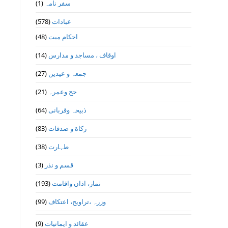
(1)
سفر نامہ
(578)
عبادات
(48)
احکام میت
(14)
اوقاف ، مساجد و مدارس
(27)
جمعہ و عیدین
(21)
حج وعمرہ
(64)
ذبیحہ وقربانی
(83)
زکاة و صدقات
(38)
طہارت
(3)
قسم و نذر
(193)
نماز، اذان واقامت
(99)
وزرہ ،تراويح، اعتكاف
(9)
عقائد و ایمانیات