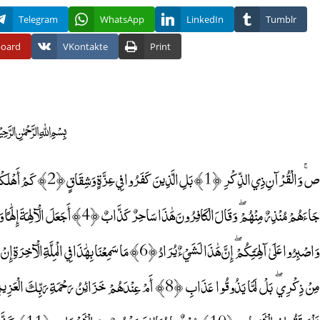
Telegram
WhatsApp
LinkedIn
Tumblr
board
VKontakte
Print
﷽