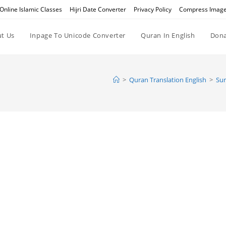
Online Islamic Classes
Hijri Date Converter
Privacy Policy
Compress Imag
t Us
Inpage To Unicode Converter
Quran In English
Dona
>
Quran Translation English
>
Sur