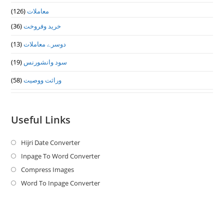
معاملات
(126)
خرید وفروخت
(36)
دوسرے معاملات
(13)
سود وانشورنس
(19)
وراثت ووصيت
(58)
Useful Links
Hijri Date Converter
Opens
in
Inpage To Word Converter
Opens
a
in
Compress Images
Opens
new
a
in
Word To Inpage Converter
Opens
tab
new
a
in
tab
new
a
tab
new