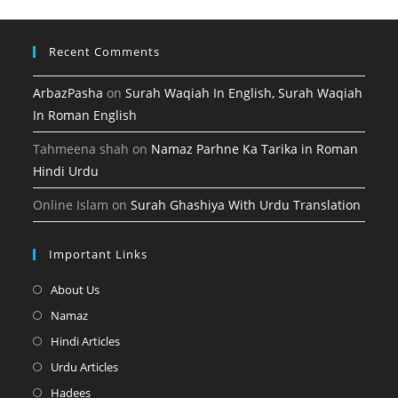
tab
Recent Comments
ArbazPasha
on
Surah Waqiah In English, Surah Waqiah
In Roman English
Tahmeena shah
on
Namaz Parhne Ka Tarika in Roman
Hindi Urdu
Online Islam
on
Surah Ghashiya With Urdu Translation
Important Links
Opens
About Us
in
Opens
Namaz
a
in
Opens
Hindi Articles
new
a
in
Opens
Urdu Articles
tab
new
a
in
Opens
Hadees