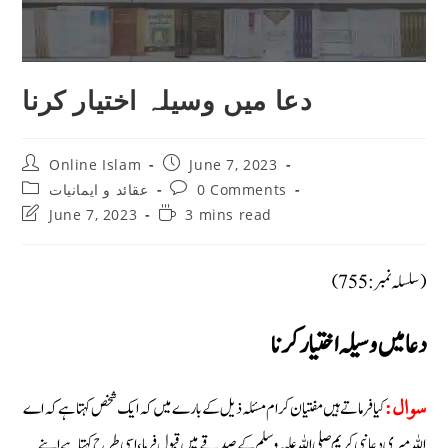
دعا میں وسیلہ اختیار کرنا
Post
Post
Online Islam
June 7, 2023
author:
published:
Post
Post
0 Comments
عقائد و ایمانیات
category:
comments:
Post
Reading
June 7, 2023
3 mins read
last
time:
modified:
(سلسلہ نمبر: 755)
دعا میں وسیلہ اختیار کرنا
کیا فرماتے ہیں مفتیان کرام مسئلہ ذیل کے بارے میں کہ ایک شخص کہتا ہے کہ اے
سوال:
اللہ میری دعا نبی کریم صلی اللہ علیہ وسلم کے صدقے میں قبول فرما، اسی طرح کہتا ہے اپنے