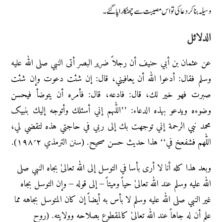
وسیلہ بناکر دعا کی تو اس مصیبت سے چھٹکارا پاگئے۔
الدلائل
عن عثمان بن أبي حنیف أن رجلاً ضریر البصر أتی النبي صلی اللّٰه علیه
وسلم فقال: أدعوا الله أن یعافیني، قال: إن شئت دعوت وإن شئت
صبرت فهو خیر لك، قال: فادعه، قال: فأمرہ أن یتوضأ فیحسن
وضوءہ ویدعو بهذہ الدعاء: ’’اللّٰہم إني أسئلك وأتوجه إلیك بنبیک
محمد نبي الرحمة إني توجهت بك إلی ربي في حاجتي هذہ لتقضي لي،
اللّٰهم فشفعخ في‘‘ هذا حدیث حسن صحیح. (سنن الترمذي ۲؍۱۹۸).
وبعد هذا کله أنا لا أری بأسا في التوسل إلی اللّٰه تعالیٰ بجاہ النبي صلی
اللّٰه علیه وسلم عند اللّٰہ تعالیٰ حیاً ومیتاً – إلی قوله – وإن التوسل بجاہ
غیر النبي صلی اللّٰه علیه وسلم لا بأس به أیضاً إن کان المتوسل بجاهه مما
علم أن له جاهاً عند اللّٰه تعالیٰ کالمقطوع بصلاحه وولایته. (روح