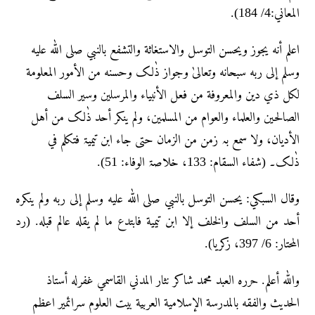
المعاني:4/ 184).
اعلم أنه یجوز ویحسن التوسل والاستغاثة والتشفع بالنبي صلی اللّٰه علیه
وسلم إلی ربه سبحانه وتعالیٰ وجواز ذٰلک وحسنه من الأمور المعلومة
لکل ذي دین والمعروفة من فعل الأنبیاء والمرسلین وسیر السلف
الصالحین والعلماء والعوام من المسلمین، ولم ینکر أحد ذٰلک من أہل
الأدیان، ولا سمع بہ زمن من الزمان حتی جاء ابن تیمیۃ فتکلم في
ذٰلک۔ (شفاء السقام: 133، خلاصۃ الوفاء: 51).
وقال السبکي: یحسن التوسل بالنبي صلی اللّٰه علیه وسلم إلی ربه ولم ینکرہ
أحد من السلف والخلف إلا ابن تیمیة فابتدع ما لم یقله عالم قبله. (رد
المحتار: 6/ 397، زكريا).
والله أعلم. حرره العبد محمد شاکر نثار المدني القاسمي غفرله أستاذ
الحديث والفقه بالمدرسة الإسلامية العربية بيت العلوم سرائمير اعظم