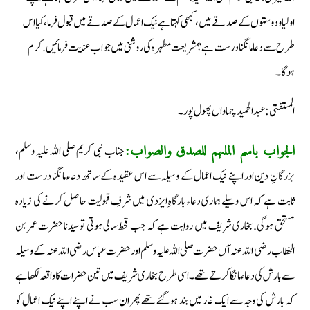
اولیا ودوستوں کے صدقے میں، کبھی کہتا ہے نیک اعمال کے صدقے میں قبول فرما، کیا اس
طرح سے دعا مانگنا درست ہے؟ شریعت مطہرہ کی روشنی میں جواب عنایت فرمائیں. کرم
ہوگا۔
المستفتی: عبد الحمید چماواں پھول پور۔
جناب نبی کریم صلی اللہ علیہ وسلم،
الجواب باسم الملہم للصدق والصواب:
بزرگانِ دین اور اپنے نیک اعمال کے وسیلہ سے اس عقیدہ کے ساتھ دعاء مانگنا درست اور
ثابت ہے کہ اس وسیلے ہماری دعاء بارگاہِ ایزدی میں شرفِ قبولیت حاصل کرنے کی زیادہ
مستحق ہوگی. بخاری شریف میں روایت ہے کہ جب قحط سالی ہوتی تو سیدنا حضرت عمر بن
الخطاب رضی اللہ عنہ آں حضرت صلی اللہ علیہ وسلم اور حضرت عباس رضی اللہ عنہ کے وسیلہ
سے بارش کی دعاء مانگا کرتے تھے۔ اسی طرح بخاری شریف میں تین حضرات کا واقعہ لکھا ہے
کہ بارش کی وجہ سے ایک غار میں بند ہوگئے تھے پھر ان سب نے اپنے اپنے نیک اعمال کو