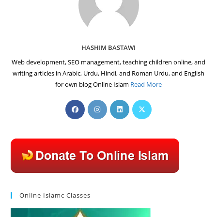
HASHIM BASTAWI
Web development, SEO management, teaching children online, and
writing articles in Arabic, Urdu, Hindi, and Roman Urdu, and English
for own blog Online Islam
Read More
Opens
Opens
Opens
Opens
in
in
in
in
a
a
a
a
new
new
new
new
tab
tab
tab
tab
Online Islamc Classes