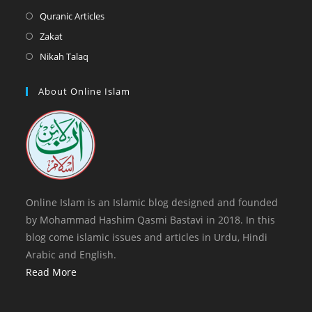
tab
new
a
in
Opens
Quranic Articles
tab
new
a
in
Opens
Zakat
tab
new
a
in
Opens
Nikah Talaq
tab
new
a
in
tab
new
a
About Online Islam
tab
new
tab
Online Islam is an Islamic blog designed and founded
by Mohammad Hashim Qasmi Bastavi in 2018. In this
blog come islamic issues and articles in Urdu, Hindi
Arabic and English.
Read More