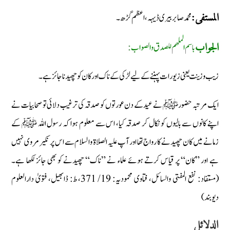
محمد صابر بیری ڈیہہ، اعظم گڑھ۔
المستفی:
باسم الملھم للصدق والصواب:
الجواب
زیب وزینت یعنی زیورات پہننے کے لیے لڑکی کے ناک اور کان کو چھیدنا جائز ہے۔
ایک مرتبہ حضور ﷺ نے عید کے دن عورتوں کو صدقہ کی ترغیب دلائی تو صحابیات نے
اپنے کانوں سے بالیوں کو نکال کر صدقہ کیا، اس سے معلوم ہوا کہ رسول اللہ ﷺ کے
زمانے میں کان چھیدنے کا رواج تھا اور آپ علیہ الصلاة والسلام سے اس پر نکیر مروی نہیں
ہے اور ”کان“ پر قیاس کرتے ہوئے علماء نے ”ناک“ چھیدنے کو بھی جائز لکھا ہے۔
(مستفاد: نفع المفتی والسائل، فتاوی محمودیہ: 19/ 371، ط: ڈابھیل، فتویٰ دارالعلوم
دیوبند)
الدلائل