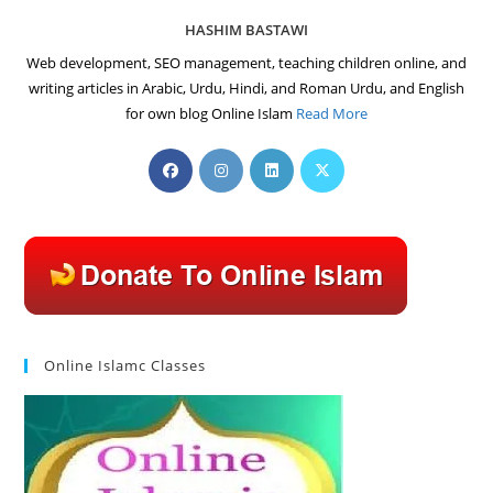
HASHIM BASTAWI
Web development, SEO management, teaching children online, and
writing articles in Arabic, Urdu, Hindi, and Roman Urdu, and English
for own blog Online Islam
Read More
Opens
Opens
Opens
Opens
in
in
in
in
a
a
a
a
new
new
new
new
tab
tab
tab
tab
Online Islamc Classes