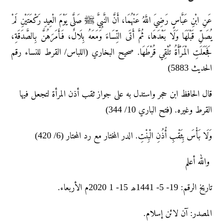
عَنِ ابْنِ عَبَّاسٍ رَضِيَ اللَّهُ عَنْهُمَا، أَنَّ النَّبِيَّ ﷺ صَلَّى يَوْمَ الْعِيدِ رَكْعَتَيْنِ لَمْ
يُصَلِّ قَبْلَهَا وَلَا بَعْدَهَا، ثُمَّ أَتَى النِّسَاءَ وَمَعَهُ بِلَالٌ، فَأَمَرَهُنَّ بِالصَّدَقَةِ،
فَجَعَلَتِ الْمَرْأَةُ تُلْقِي قُرْطَهَا. صحيح البخاري (اللباس/ القرط للنساء رقم
الحديث 5883)
قال الحافظ ابن حجر واستدل به على جواز ثقب أذن المرأة لتجعل فيها
القرط وغيره. (فتح الباري 10/ 344)
وَلَا بَأْسَ بِثَقْبِ أُذُنِ الْبِنْتِ. الدر المختار مع رد المحتار (6/ 420)
والله أعلم
تاريخ الرقم: 19- 5- 1441ھ 15- 1 2020م الأربعاء.
المصدر: آن لائن إسلام.