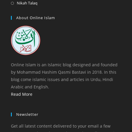
a
in
Opens
Nikah Talaq
tab
new
a
in
tab
new
a
About Online Islam
tab
new
tab
Online Islam is an Islamic blog designed and founded
by Mohammad Hashim Qasmi Bastavi in 2018. In this
blog come islamic issues and articles in Urdu, Hindi
Arabic and English.
Read More
Newsletter
Get all latest content delivered to your email a few