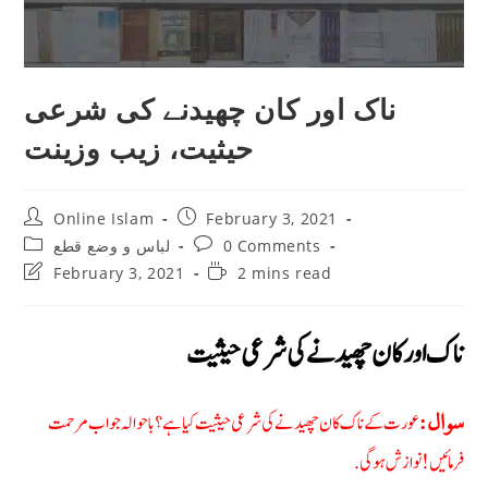
ناک اور کان چھیدنے کی شرعی
حیثیت، زیب وزینت
Post
Post
Online Islam
February 3, 2021
author:
published:
Post
Post
لباس و وضع قطع
0 Comments
category:
comments:
Post
Reading
February 3, 2021
2 mins read
last
time:
modified:
ناک اور کان چھیدنے کی شرعی حیثیت
عورت کے ناک کان چھیدنے کی شرعی حیثیت کیا ہے؟ با حوالہ جواب مرحمت
سوال:
فرمائیں! نوازش ہوگی.