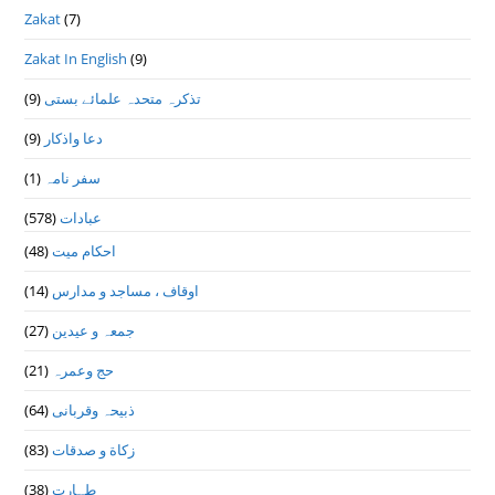
Zakat
(7)
Zakat In English
(9)
(9)
تذكرہ متحدہ علمائے بستى
(9)
دعا واذكار
(1)
سفر نامہ
(578)
عبادات
(48)
احکام میت
(14)
اوقاف ، مساجد و مدارس
(27)
جمعہ و عیدین
(21)
حج وعمرہ
(64)
ذبیحہ وقربانی
(83)
زکاة و صدقات
(38)
طہارت