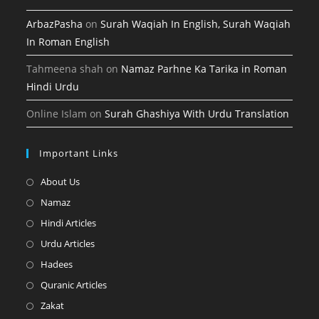
ArbazPasha
on
Surah Waqiah In English, Surah Waqiah
In Roman English
Tahmeena shah
on
Namaz Parhne Ka Tarika in Roman
Hindi Urdu
Online Islam
on
Surah Ghashiya With Urdu Translation
Important Links
Opens
About Us
in
Opens
Namaz
a
in
Opens
Hindi Articles
new
a
in
Opens
Urdu Articles
tab
new
a
in
Opens
Hadees
tab
new
a
in
Opens
Quranic Articles
tab
new
a
in
Opens
Zakat
tab
new