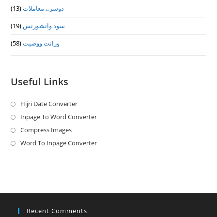
(13)
دوسرے معاملات
(19)
سود وانشورنس
(58)
وراثت ووصيت
Useful Links
Hijri Date Converter
Opens
in
Inpage To Word Converter
Opens
a
in
Compress Images
Opens
new
a
in
Word To Inpage Converter
Opens
tab
new
a
in
tab
new
a
tab
new
tab
Recent Comments