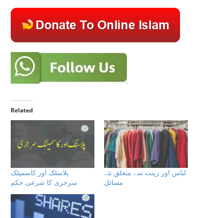
Related
لباس اور زینت سے متعلق نئے
پلاسٹک اور کاسمیٹک
مسائل
سرجری كا شرعى حكم