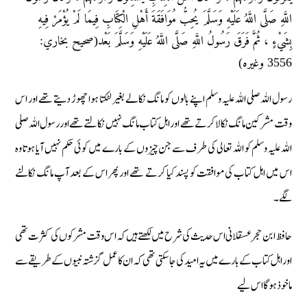
اللَّهِ صَلَّى اللَّهُ عَلَيْهِ وَسَلَّمَ يُحِبُّ مُوَافَقَةَ أَهْلِ الْكِتَابِ فِيمَا لَمْ يُؤْمَرْ فِيهِ
بِشَيْءٍ ، ثُمَّ فَرَقَ رَسُولُ اللَّهِ صَلَّى اللَّهُ عَلَيْهِ وَسَلَّمَ بَعْد(صحيح بخاري:
3556 وغيره)
رسول اللہ صلی اللہ علیہ وسلم اپنے بالوں کو مانگ نکالے بغیر لٹکتا ہوا چھوڑ دیتے تھے اور اس
وقت مشرکین مانگ نکالا کرتے تھے اور اہل کتاب مانگ نہیں نکالتے تھے اور رسول اللہ صلی
اللہ علیہ وسلم کو اللہ تعالی کی طرف سے جن چیزوں کے بارے میں کوئی حکم نہیں آیا ہوتا وہ
اس میں اہل کتاب کی موافقت کو پسند کیا کرتے تھے اور پھر اس کے بعد آپ مانگ نکالنے
لگے۔
حافظ ابن حجر عسقلانی اس حدیث کی شرح میں لکھتے ہیں کہ اس وقت مشرکوں کی کثرت تھی
اور اہل کتاب کے بارے میں یہ امید کی جا سکتی تھی کہ ان کا عمل گزشتہ نبیوں کے طریقے سے
ماخوذ ہوگا اس لیے