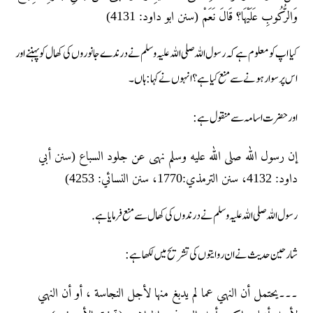
وَالرُّكُوبِ عَلَيْهَا؟ قَالَ نَعَمْ (سنن ابو داود: 4131)
کیا اپ کو معلوم ہے کہ رسول اللہ صلی اللہ علیہ وسلم نے درندے جانوروں کی کھال کو پہننے اور
اس پر سوار ہونے سے منع کیا ہے؟ انہوں نے کہا : ہاں۔
اور حضرت اسامہ سے منقول ہے :
إن رسول الله صلى الله عليه وسلم نهى عن جلود السباع (سنن أبي
داود: 4132، سنن الترمذي:1770، سنن النسائي: 4253)
رسول اللہ صلی اللہ علیہ وسلم نے درندوں کی کھال سے منع فرمایا ہے.
شارحین حدیث نے ان روایتوں کی تشریح میں لکھا ہے :
۔۔۔يحتمل أن النهي عما لم يدبغ منها لأجل النجاسة ، أو أن النهي