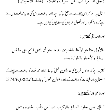
لأجل أنها مراكب أهل السرف والخيلاء . (تحفة الأحوذي)
احتمال یہ ہے کہ اس چمڑے سے منع کیا گیا ہے جسے دباغت نہ دی گئی ہو یا ممانعت اس لئے
ہے کہ وہ متکبروں اور فضول خرچوں کی سواریوں کی زین ہے ۔
اور علامہ عینی لکھتے ہیں:
والأولى هنا هو الأخذ بالحديثين جميعا وهو أن يحمل المنع على ما قبل
الدباغ والأخبار بالطهارة بعده.
بہتر یہ ہےکہ دونوں طرح کی حدیثوں پر عمل کیا جائےاور ممانعت کو دباغت سے پہلے کے
استعمال پر اور طہارت کو دباغت کے بعد استعمال پر محمول کیا جائے ۔ (عمدۃ القاری 574/6)
اور ملا علی قاری لکھتے ہیں:
” فإن لبس جلود السباع والركوب عليها من دأب الجبابرة وعمل