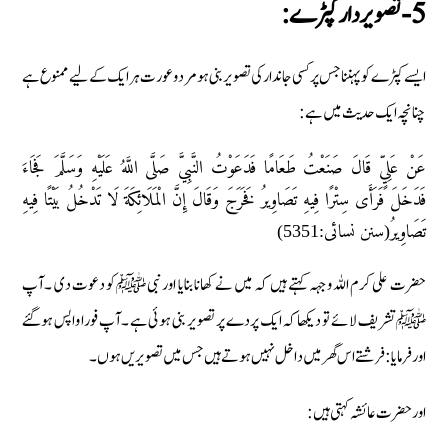
5- تصویر دار کپڑے:
ایسے کپڑے کو پہننا جس پر کسی جاندار کی تصویر بنی ہو مرد و عورت ہر ایک کے لیے ممنوع ہے
چنانچہ ایک حدیث میں ہے :
عَنْ عَلِيٍّ قَالَ صَنَعْتُ طَعَامًا فَدَعَوْتُ النَّبِيَّ صَلَّى اللَّهُ عَلَيْهِ وَسَلَّمَ فَجَاءَ
فَدَخَلَ فَرَأَى سِتْرًا فِيهِ تَصَاوِيرُ فَخَرَجَ وَقَالَ إِنَّ الْمَلَائِكَةَ لَا تَدْخُلُ بَيْتًا فِيهِ
تَصَاوِيرُ(سنن نسائى:5351)
حضرت علی کرم اللہ وجہہ کہتے ہیں کہ میں نے کھانا بنایا اور نبی ﷺ کو دعوت دی ۔آپ
ﷺتشریف لائے تو دیکھا کہ ایک پردے پر تصویر بنی ہوئی ہے ۔آپ فورا واپس ہوگئے
اور فرمایا:فرشتے اس گھر میں داخل نہیں ہوتے ہیں جس میں تصویریں ہوں۔
اور حضرت عائشہ کہتی ہیں: