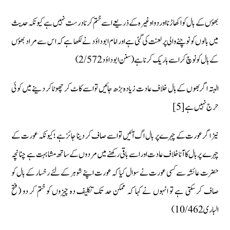
بھؤں کے بال کو اکھاڑنا اور دوا وغیرہ کے ذریعے اسے ختم کرنا درست نہیں ہے کیونکہ حدیث
میں بالوں کو نوچنے والی پر لعنت کی گئی ہے اور امام ابو داؤد نے لکھا ہے کہ اس سے مراد بھؤں
کے بال کو نوچ کر اسے باریک کرنا ہے (سنن ابو داؤد 2/572)
البتہ اگر بھوں کے بال خلاف عادت زیادہ بڑھ جائیں تو اسے کاٹ کر چھوٹا کر دینے میں کوئی
حرج نہیں ہے[5]
نیز اگر عورت کے چہرے پر بال اگ آئیں تو اسے صاف کر دینا‌ جائز ہے ؛ کیونکہ عورت کے
چہرے پر بال کا آنا خلاف عادت اور اسے باقی رکھنے میں مردوں کے ساتھ مشابہت ہے چنانچہ
حضرت عائشہ سے کسی عورت نے سوال کیا کہ عورت اپنے شوہر کے لئے رخسار کے بال کو
صاف کر سکتی ہے تو انہوں نے کہا کہ ممکن حد تک تکلیف دہ چیزوں کو ختم کر دو (فتح
البارى 10/462)