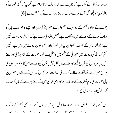
اور علامہ شامی نے لکھا ہے کہ چہرے سے بال صاف کرنا حرام ہے مگر یہ کہ کسی عورت کو
داڑھی یا مونچھ نکل آئے تو اسے صاف کر دینا درست ہے بلکہ مستحب ہے[6]
چہرے کے علاوہ جسم کے دوسرے حصوں سے مثلا پنڈلی ران اور سینے وغیرہ سے بال کو
صاف کرنے کے معاملے میں اختلاف ہے . بعض علماء کی رائے ہے کہ ایسا کرنا درست نہیں
ہے؛ کیونکہ بدن کے مختلف حصوں پر یہ بال فطری اور طبعی طور پر ہوتے ہیں اس لیے انہیں
ختم کرنا اللہ کی بناوٹ میں تبدیلی کے حکم میں داخل ہے البتہ عورت کے بازو پنڈلی اور سینے
وغیرہ پر مردوں کی طرح گھنے اور بڑے بال نکل آئیں جس کی وجہ سے اس کا جسم مردوں کی
طرح نظر آنے لگے تو اسے صاف کرنے کی اجازت ہے؛ کیوں کہ اس کے لئے ان حصوں پر
بال عورت کی عام فطرت کے خلاف ہے اور اسی بنیاد پر اس کے لئے چہرے کے بال کو صاف
کرنے کی اجازت دی گئی ہے۔
اس کے برخلاف بعض دوسرے علماء کا خیال ہے کہ مردوں کے لیے بھی جسم کے مذکورہ