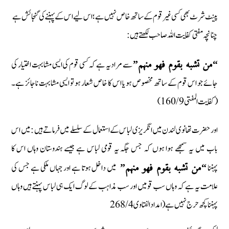
پینٹ شرٹ بھی کسی غیر قوم کے ساتھ خاص نہیں ہے؛ اس لیے اس کے پہننے کی گنجائش ہے
چنانچہ مفتی کفایت اللہ صاحب لکھتے ہیں:
سے مراد یہ ہے کہ کسی قوم کی ایسی مشابہت اختیار کی
“من تشبه بقوم فهو منهم”
جائے جو اس قوم کے ساتھ مخصوص ہو یا اس کا خاص شعار ہو تو ایسی مشابہت ناجائز ہے۔
(کفایت المفتی 160/9)
اور حضرت تھانوی لندن میں انگریزی لباس کے استعمال کے سلسلے میں فرماتے ہیں : میں اس
باب میں یہ سمجھے ہوا ہوں کہ جس جگہ یہ قومی لباس ہے جیسے ہندوستان وہاں اس کا
پہننا
میں داخل ہوتا ہے اور جہاں ملکی ہے جس کی
“من تشبه بقوم فهو منهم”
علامت یہ ہے کہ وہاں سب قومیں اور سب مذاہب کے لوگ ایک ہی لباس پہنتے ہیں وہاں
پہننا کچھ حرج نہیں ہے (امداد الفتاوی 268/4