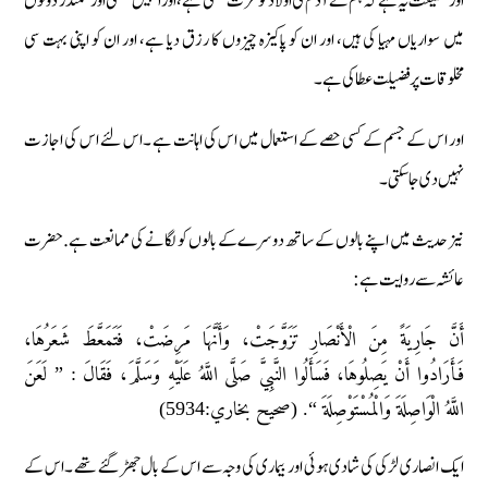
اور حقیقت یہ ہے کہ ہم نے آدم کی اولاد کو عزت بخشی ہے، اور انہیں خشکی اور سمندر دونوں
میں سواریاں مہیا کی ہیں، اور ان کو پاکیزہ چیزوں کا رزق دیا ہے، اور ان کو اپنی بہت سی
مخلوقات پر فضیلت عطا کی ہے۔
اور اس کے جسم کے کسی حصے کے استعمال میں اس کی اہانت ہے ۔اس لئے اس کی اجازت
نہیں دی جاسکتی ۔
نیز حدیث میں اپنے بالوں کے ساتھ دوسرے کے بالوں کو لگانے کی ممانعت ہے.حضرت
عائشہ سے روایت ہے:
أَنَّ جَارِيَةً مِنَ الْأَنْصَارِ تَزَوَّجَتْ، وَأَنَّهَا مَرِضَتْ، فَتَمَعَّطَ شَعَرُهَا،
فَأَرَادُوا أَنْ يَصِلُوهَا، فَسَأَلُوا النَّبِيَّ صَلَّى اللَّهُ عَلَيْهِ وَسَلَّمَ، فَقَالَ : ” لَعَنَ
اللَّهُ الْوَاصِلَةَ وَالْمُسْتَوْصِلَةَ “. (صحيح بخاري:5934)
ایک انصاری لڑکی کی شادی ہوئی اور بیماری کی وجہ سے اس کے بال جھڑ گئے تھے ۔اس کے