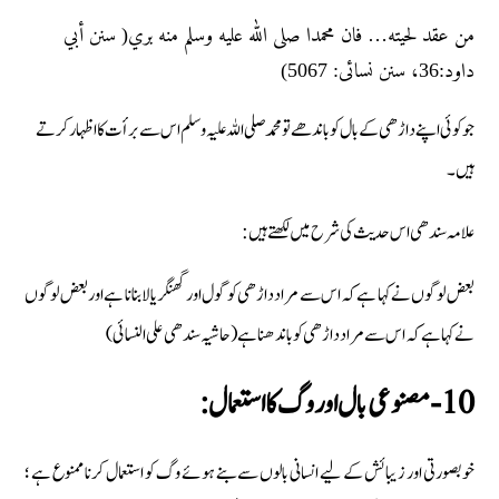
من عقد لحيته… فان محمدا صلى الله عليه وسلم منه بري( سنن أبي
داود:36، سنن نسائی: 5067)
جو کوئی اپنے داڑھی کے بال کو باندھے تو محمد صلی اللہ علیہ وسلم اس سے برأت کا اظہار کرتے
ہیں۔
علامہ سندھی اس حدیث کی شرح میں لکھتے ہیں:
بعض لوگوں نے کہا ہے کہ اس سے مراد داڑھی کو گول اور گھنگریالا بنانا ہے اور بعض لوگوں
نے کہا ہے کہ اس سے مراد داڑھی کو باندھنا ہے (حاشیہ سندھی علی النسائی)
10-مصنوعی بال اور وگ کا استعمال:
خوبصورتی اور زیبائش کے لیے انسانی بالوں سے بنے ہوئے وگ کو استعمال کرنا ممنوع ہے ؛