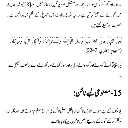
نہ ہو۔ اور گود کر یا کسی اور ذریعے سے مستقل طور پر تل بنانا جائز نہیں ہے[8] کیونکہ حدیث
میں گودنے سے منع کیا گیا ہے اور یہ اللہ کی بناوٹ میں تبدیلی کے حکم میں داخل ہے ۔
حضرت ابو جحیفہ کہتے ہیں:
لَعَنَ النَّبِيُّ صَلَّى اللَّهُ عَلَيْهِ وَسَلَّمَ الْوَاشِمَةَ وَالْمُسْتَوْشِمَةَ، وَآكِلَ الرِّبَا وَمُوكِلَهُ.
(صحيح بخاري 5347)
نبی ﷺ نے گودنے اور گودوانے والی پر اور سود کھانے اور کھلانے والے پر لعنت بھیجی ہے
۔
15- مصنوعی لمبے ناخن:
پلاسٹک کے بنے ہوئے طویل ناخن جو بالکل اصلی ناخن کی طرح معلوم ہوتے ہیں اور پھر ان
کو کلر کر کے گوند کے ذریعے اصل ناخن پر چپکا دیا جاتا ہے