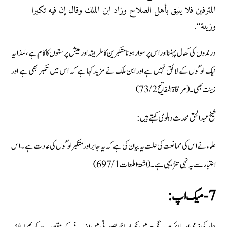
المترفين فلا يليق بأهل الصلاح وزاد ابن الملك وقال إن فيه تكبرا
وزينة“.
درندوں کی کھال پہننااور اس پر سوار ہونا متکبرین کا طریقہ اورعیش پرستوں کا کام ہے ،لہذا یہ
نیک لوگوں کے لائق نہیں ہے اور ابن ملک نے مزید کہا ہے کہ اس میں تکبر بھی ہے اور
زینت بھی۔ (مرقاۃ المفاتیح 73/2)
شیخ عبد الحق محدث دہلوی کہتے ہیں:
علماء نے اس کی ممانعت کی علت یہ بیان کی ہے کہ یہ جابر اور متکبر لوگوں کی عادت ہے ۔اس
اعتبار سے یہ نہی تنزیہی ہے۔ (اشعۃ اللمعات 697/1)
7- میک اپ: