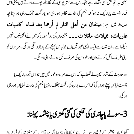
لیکن یہ گنجائش اسی وقت ہے جبکہ اس سے ستر پوشی کے تقاضے پورے ہوتے ہیں یعنی اس
قدر چست یا باریک نہ ہو کہ جسم کی بناوٹ ظاہر ہو رہی ہو یا رنگت جھلک رہی ہو چنانچہ
حدیث میں ہے :
صنفان من أهل النار لم أرهما بعد نساء كاسيات
جہنمیوں کی دوقسموں کو میں نے ابھی تک نہیں
عاريات، مميلات مائلات
۔۔۔
دیکھا ہے ۔ان میں سے ایک ایسی عورتیں ہیں جو لباس پہننے کے باوجود ننگی ہونگی۔مردوں کو
اپنی طرف مائل کرنے والی اور خود ان کی طرف مائل ہونے والی ہونگی۔
اور حدیث کے شارحین نے لکھا ہے کہ اس سے مراد وہ عورتیں ہیں جو اس قدر باریک یا
چست لباس پہنے ہوں گی کہ اس سے بدن کی رنگت جھلک رہی یا جسم کی بناوٹ نمایاں ہو رہی
ہوگی۔
3- سونے یا چاندی کی قلعی کی گئی گھڑی یا چشمہ پہننا:
گھڑی اور چشمے کے فریم پر سونے یا چاندی کا پانی چڑھایا گیا ہو تو اس کے پہننے میں کوئی حرج