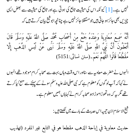
نہیں ہے۔
[1]
کیونکہ اس کی حیثیت تابع کی ہوتی ہے اور تابع کی حیثیت سے بعض ایسی
چیزیں بھی جائز ہو جاتی ہیں جو مستقلا جائز نہیں ہے چنانچہ ابو شیخ بیان کرتے ہیں کہ
أَنَّهُ سَمِعَ مُعَاوِيَةَ وَعِنْدَهُ جَمْعٌ مِنْ أَصْحَابِ مُحَمَّدٍ صَلَّى اللَّهُ عَلَيْهِ وَسَلَّمَ قَالَ
أَتَعْلَمُونَ أَنَّ نَبِيَّ اللَّهِ صَلَّى اللَّهُ عَلَيْهِ وَسَلَّمَ نَهَى عَنْ لُبْسِ الذَّهَبِ إِلَّا
مُقَطَّعًا قَالُوا اللَّهُمَّ نَعَمْ۔(سنن نسائی:5151)
انہوں نے حضرت معاویہ سے سنا اور اس وقت وہاں بہت سے صحابہ کرام موجود تھے انہوں
نے کہا کہ آپ لوگوں کو معلوم ہے کہ نبی صلی اللہ علیہ وسلم سونے کے پہننے سے منع کیا کرتے
تھے مگر یہ کہ وہ تھوڑا موڑا ہو صحابہ کرام نے کہا ہاں ہمیں معلوم ہے۔
شیخ الاسلام ابن تیمیہ اس حدیث کے بارے میں لکھتے ہیں:
حديث معاوية في إباحة الذهب مقطعا هو في التابع غير المفرد (تھذیب