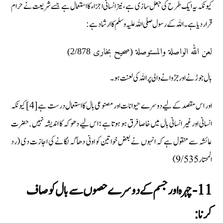
کیونکہ یہ ایک طرح کی جعل سازی ہے، نیز انسانی اجزاء کا استعمال ہے جسے شریعت نے حرام
قرار دیا ہے۔ اللہ کے رسول صلی اللہ علیہ وسلم کا ارشاد ہے:
لعن الله الواصلة والمستوصلة (صحيح بخارى 2/878)
بال جوڑنے اور جڑوانے والی پر اللہ کی لعنت ہو۔
اور اس مقصد کے لیے دوسرے حیوانات اور مصنوعی بال کا استعمال درست ہے[4] کیونکہ
انسانی اور غیر انسانی بال میں خاصا فرق ہو ہوتا ہے ؛ اس لیے دھوکہ کا اندیشہ نہیں .حضرت
عائشہ سے منقول ہے کہ انہوں نے بعض خواتین کو اونی دھاگہ لگانے کی اجازت دی (رد
المحتار9/535)
11- چہرہ اور جسم کے دوسرے حصوں سے بال کو صاف
کرنا: