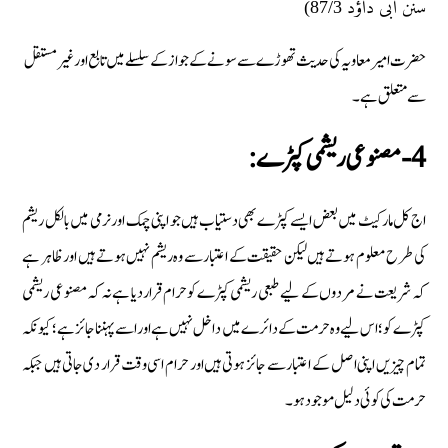
سنن ابی داؤد 87/3)
حضرت امیر معاویہ کی حدیث تھوڑے سے سونے کے جواز کے سلسلے میں تابع اور غیر مستقل
سے متعلق ہے۔
4- مصنوعی ریشمی کپڑے:
اج کل مارکیٹ میں بعض ایسے کپڑے بھی دستیاب ہیں جو اپنی چمک اور نرمی میں بالکل ریشم
کی طرح معلوم ہوتے ہیں لیکن حقیقت کے اعتبار سے وہ ریشم نہیں ہوتے ہیں اور ظاہر ہے
کہ شریعت نے مردوں کے لیے طبعی ریشمی کپڑے کو حرام قرار دیا ہے نہ کہ مصنوعی ریشمی
کپڑے کو ؛اس لیے وہ حرمت کے دائرے میں داخل نہیں ہے اور اسے پہننا جائز ہے؛ کیونکہ
تمام چیزیں اپنی اصل کے اعتبار سے جائز ہوتی ہیں اور حرام اسی وقت قرار دی جاتی ہیں جبکہ
حرمت کی کوئی دلیل موجود ہو۔