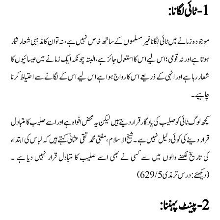
1- ٹائی لگانا:
موجودہ زمانے میں ٹائی لگانا غیر مسلموں کے ساتھ خاص نہیں ہے، نہ تو ان کا مذہبی شعار شمار
ہوتا ہے اور نہ قومی؛ اس لیے اس کا استعمال جائز ہے، البتہ چونکہ ایک زمانے میں عیسائیوں کا
شعار رہا ہے اور انہی کے ذریعے اس کا رواج ہوا ہے اس لیے اس کے لگانے سے احتیاط کرنا
چاہیے۔
کچھ لوگ ٹائی کو صلیب کی یاد گار قرار دیتے ہیں لیکن یہ محض افواہ ہے اور اسے صلیب کا متبادل
قرار دینے کی کوئی دلیل نہیں ہے ۔شیخ الاسلام ،مفتی محمد تقی عثمانی کہتے ہیں کہ لباس کی ابتداء
کی تاریخ لکھنے والوں میں سے کسی نے بھی اسے صلیب کا متبادل قرار نہیں دیا ہے ۔
(دیکھئے:درس ترمذی 629/5)
2- پینٹ پہننا: