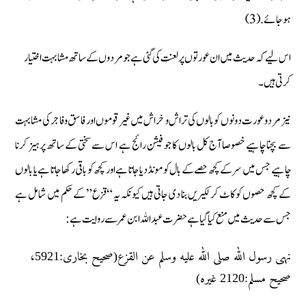
ہو جائے .(3)
اس لیے کہ حدیث میں ان عورتوں پر لعنت کی گئی ہے جو مردوں کے ساتھ مشابہت اختیار
کرتی ہیں۔
نیز مرد و عورت دونوں کو بالوں کی تراش و خراش میں غیر قوموں اور فاسق و فاجر کی مشابہت
سے بچنا چاہیے خصوصا آج کل بالوں کا جو فیشن رائج ہے اس سے سختی کے ساتھ پرہیز کرنا
چاہیے جس میں سر کے کچھ حصے کے بال کو مونڈ دیا جاتا ہے اور کچھ کو باقی رکھا جاتا ہے یا بالوں
کے کچھ حصوں کو کاٹ کر لکیریں بنا دی جاتی ہیں کیونکہ یہ “قزع” کے حکم میں شامل ہے
جس سے حدیث میں منع کیا گیا ہے حضرت عبداللہ ابن عمر سے روایت ہے :
نهى رسول الله صلى الله عليه وسلم عن القزع(صحيح بخارى:5921،
صحيح مسلم:2120 غيره)