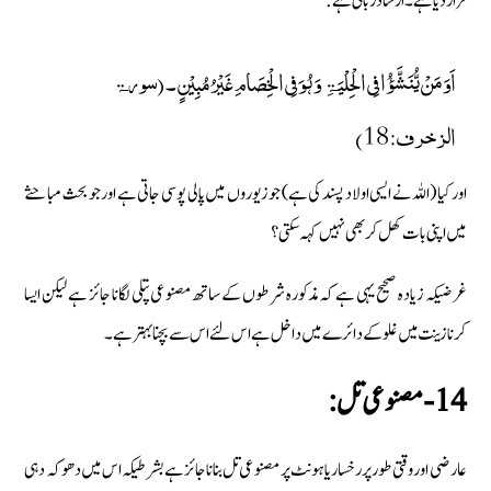
قرار دیا ہے ۔ارشاد ربانی ہے:
اَوَ مَنۡ یُّنَشَّؤُا فِی الۡحِلۡیَۃِ وَ ہُوَ فِی الۡخِصَامِ غَیۡرُ مُبِیۡنٍ ۔(سورۃ
الزخرف:18)
اور کیا (اللہ نے ایسی اولاد پسند کی ہے) جو زیوروں میں پالی پوسی جاتی ہے اور جو بحث مباحثے
میں اپنی بات کھل کر بھی نہیں کہہ سکتی ؟
غرضیکہ زیادہ صحیح یہی ہے کہ مذکورہ شرطوں کے ساتھ مصنوعی پتلی لگانا جائز ہے لیکن ایسا
کرنا زینت میں غلو کے دائرے میں داخل ہے اس لئے اس سے بچنا بہتر ہے ۔
14- مصنوعی تل:
عارضی اور وقتی طور پر رخسار یا ہونٹ پر مصنوعی تل بنانا جائز ہے بشرطیکہ اس میں دھوکہ دہی