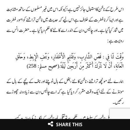
اس طرح کے ناخن کا استعمال جائز نہیں ہے ؛ کیونکہ اس میں غیر مسلموں کے ساتھ مشابہت
ہے اور ایسا کرنا فطرت کے خلاف ہے اس لیے کہ حدیث میں ناخن تراشنے کو امور فطرت
میں شمار کیا گیا ہے۔اور چالیس دن کے اندر اسے کاٹنے کا حکم دیا گیا ہے ۔حضرت انس سے
روایت ہے :
وُقِّتَ لَنَا فِي : قَصِّ الشَّارِبِ، وَتَقْلِيمِ الْأَظْفَارِ، وَنَتْفِ الْإِبِطِ، وَحَلْقِ
الْعَانَةِ، أَنْ لَا نَتْرُكَ أَكْثَرَ مِنْ أَرْبَعِينَ لَيْلَةً.(صحیح مسلم: 258)
ہمارے لئے مونچھ تراشنے، ناخن‌کاٹنے ،بغل کے بال نوچنے اور ناف کے نیچے کے بال کے
مونڈنے کے لئے ایک وقت مقرر کر دیا گیا ہے کہ اسے چالیس دن سے زیادہ نہ چھوڑے
رکھیں۔
اور جب اصل ناخن کے سلسلے میں یہ حکم ہے تو نقلی لمبے ناخن کے لگانے کی اجازت کیسے
SHARE THIS
ہوسکتی ہے؟