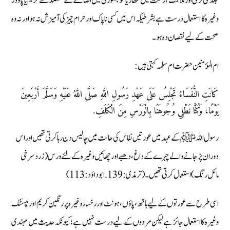
جلد کی نرمی اور ملائمت ،رنگت میں نکھار یا خوبصورتی میں اضافے کے مقصد سے کریم یا پاؤڈر
وغیرہ کا استعمال درست ہے بشرطیکہ اس میں کسی ناپاک اور حرام چیز کی آمیزش نہ ہو اور نہ وہ
صحت کے لیے نقصان دہ ہو۔
ام المؤمنین حضرت ام سلمہ کہتی ہیں:
كَانَتِ النُّفَسَاءُ تَجْلِسُ عَلَى عَهْدِ رَسُولِ اللَّهِ صَلَّى اللَّهُ عَلَيْهِ وَسَلَّمَ أَرْبَعِينَ
يَوْمًا، وَكُنَّا نَطْلِي وُجُوهَنَا بِالْوَرْسِ مِنَ الْكَلَفِ.
رسول اللہ ﷺ کے عہد میں عورتیں نفاس کی حالت میں چالیس دن رہا کرتی تھیں اور اس
دوران پڑ جانے والے چہرے کے داغ ،دھبے اور چھائیں وغیره کے لئے ورس(زرد سرخی
مائل رنگ) استعمال کرتی تھیں۔ (ترمذی:139. ابوداؤد :113)
اسی طرح سے عورتوں کے لیے ہاتھ، پاؤں ،ہونٹ اور رخسار وغیرہ پر رنگین کریم اور لپسٹک
وغیرہ کا استعمال جائز ہے لیکن مردوں کے لیے درست نہیں ہے؛ کیونکہ حدیث میں مہندی