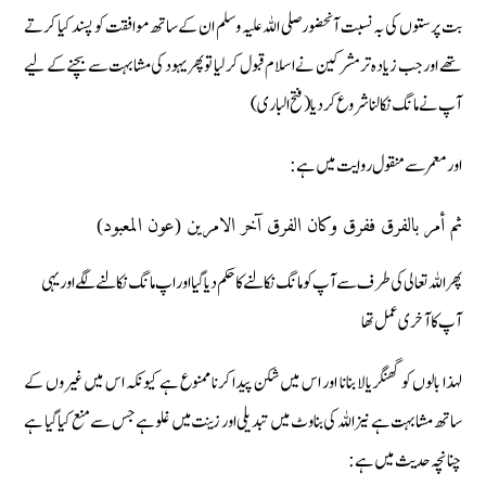
بت پرستوں کی بہ نسبت آنحضور صلی اللہ علیہ وسلم ان کے ساتھ موافقت کو پسند کیا کرتے
تھے اور جب زیادہ تر مشرکین نے اسلام قبول کر لیا تو پھر یہود کی مشابہت سے بچنے کے لیے
آپ نے مانگ نکالنا شروع کر دیا (فتح الباری)
اور معمر سے منقول روایت میں ہے:
ثم أمر بالفرق ففرق وكان الفرق آخر الامرين (عون المعبود)
پھر اللہ تعالی کی طرف سے آپ کو مانگ نکالنے کا حکم دیا گیا اور اپ مانگ نکالنے لگے اور یہی
آپ کا آخری عمل تھا
لہذا بالوں کو گھنگریالا بنانا اور اس میں شکن پیدا کرنا ممنوع ہے کیونکہ اس میں غیروں کے
ساتھ مشابہت ہے نیز اللہ کی بناوٹ میں تبدیلی اور زینت میں غلو ہے جس سے منع کیا گیا ہے
چنانچہ حدیث میں ہے :