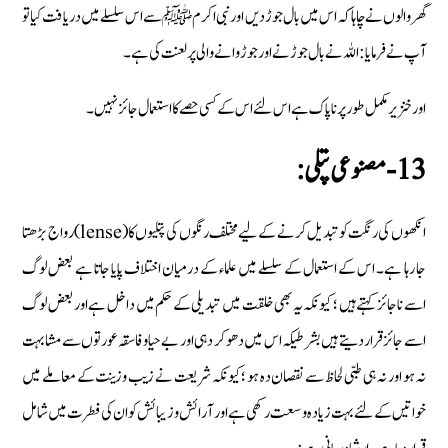
گھر والوں نے چاہا کہ اس میں بال جوڑ دیں اور نبی اکرم ﷺ سے اس سلسلے میں دریافت کیا تو
آپ نے فرمایا: اللہ نے بال جوڑنے اور جوڑوانے والی پر لعنت کی ہے ۔
اور خنزیر مکمل طور پر ناپاک ہے اس لئے اس کے کسی حصے کا استعمال جائز نہیں۔
13- مصنوعی پتلی:
انکھوں کی رنگت کو تبدیل کرنے کے لیے مختلف رنگوں کی پتلیوں کا (lense) رواج بڑھتا
جا رہا ہے۔ اس کے استعمال کے سلسلے میں علماء کے درمیان اختلاف پایا جاتا ہے بعض لوگ
اسے ناجائز کہتے ہیں ؛ کیونکہ یہ بھی خلقت میں تبدیلی کے حکم میں داخل ہے اور بعض لوگ
اسے جائز قرار دیتے ہیں بشرطیکہ اس میں دھو کر دہی اور بے حیا و فاسقہ عورتوں سے مشابہت
نہ ہو اور نہ ہی طبی لحاظ سے نقصان دہ ہو ؛کیونکہ شریعت نے زیب وزینت کے معاملے میں
خواتیں کے لئے بہت زیادہ وسعت رکھی ہے اور آرائش و زیبائش کو ان کی فطرت میں شامل