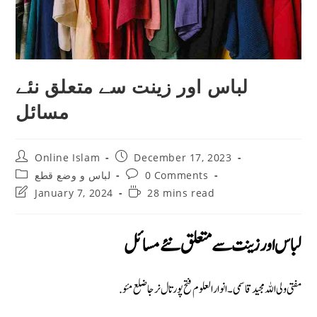
لباس اور زینت سے متعلق نئے
مسائل
Post
Post
Online Islam
December 17, 2023
author:
published:
Post
Post
0 Comments
لباس و وضع قطع
category:
comments:
Post
Reading
January 7, 2024
28 mins read
last
time:
modified:
لباس اور زینت سے متعلق نئے مسائل
مفتی ولی اللہ مجید قاسمی۔ انوار العلوم فتح پور تال نرجا ضلع مئو.