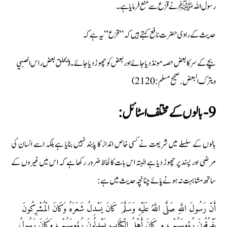
رسول اللہ ﷺ نے قزع سے منع فرمایا ہے۔
حدیث کے راوی حضرت نافع کہتے ہیں کہ”قزع” یہ ہے کہ
بچے کے سر کا بعض حصہ مونڈ دیا جائے اور بعض کو چھوڑ دیا جائے ۔ (يحلق بعض راس الصبي
ويترك البعض .صحيح مسلم:2120)
9- بالوں کے مختلف اسٹائل:
بالوں کے سلسلے میں شریعت نے کسی خاص انداز کا پابند نہیں بنایا ہے بلکہ اسے انسان کی
مرضی اور پسند پر چھوڑ دیا ہے البتہ اس بات کا لحاظ ضرور رکھا ہے کہ اس میں غیروں کے
ساتھ مشابہت نہ ہونے پائے چنانچہ حدیث میں ہے:
أَنّ رَسُولَ اللَّهِ صَلَّى اللَّهُ عَلَيْهِ وَسَلَّمَ كَانَ يَسْدِلُ شَعَرَهُ وَكَانَ الْمُشْرِكُونَ
يَفْرُقُونَ رُءُوسَهُمْ ، و كَانَ أَهْلُ الْكِتَابِ يَسْدِلُونَ رُءُوسَهُمْ ، وَكَانَ رَسُولُ