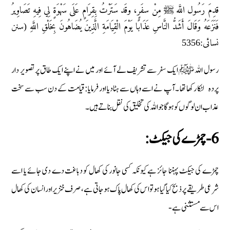
قدِمَ رَسُول اللَّه ﷺ مِنْ سفَرٍ، وقَد سَتَرْتُ بِقِرَامٍ عَلَى سَهْوَةٍ لِي فِيهِ تَصَاوِيرُ
فَنَزَعَهُ وَقَالَ أَشَدُّ النَّاسِ عَذَابًا يَوْمَ الْقِيَامَةِ الَّذِينَ يُضَاهُونَ بِخَلْقِ اللَّهِ (سنن
نسائى:5356
رسول اللہ ﷺ ایک سفر سے تشریف لے آئے اور میں نے اپنے ایک طاق پر تصویر دار
پردہ لٹکا رکھا تھا ۔آپ نے اسے وہاں سے ہٹادیا اور فرمایا:قیامت کے دن سب سے سخت
عذاب ان لوگوں کو ہوگا جو اللہ کی تخلیق کی نقل بناتے ہیں ۔
6-چمڑے کی جیکٹ:
چمڑے کی جیکٹ پہننا جائز ہے کیونکہ کسی جانور کی کھال کو دباغت دے دی جائے یا اسے
شرعی طریقے پر ذبح کیا گیا ہو تو اس کی کھال پاک ہو جاتی ہے ،صرف خنزیر اور انسان کی کھال
اس سے مستثنی ہے-