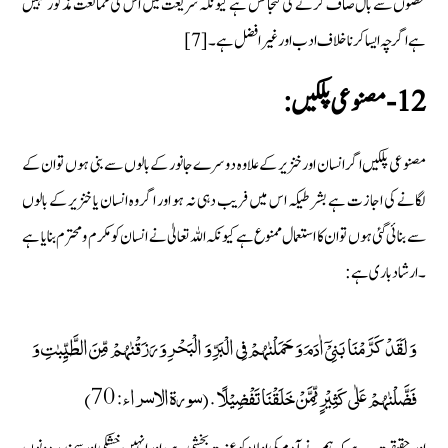
حصوں سے بال صاف کرنے کی گنجائش ہے کیونکہ شریعت میں اس کی ممانعت مذکور نہیں
ہے اگرچہ ایسا کرنا خلاف ادب اور غیر افضل ہے۔[7]
12- مصنوعی پلکیں:
مصنوعی پلکیں اگر انسان اور خنزیر کے علاوہ دوسرے جانور کے بالوں سے بنی ہوں تو ان کے
لگانے کی اجازت ہے بشرطیکہ اس میں فریب دہی نہ ہو اور اگر وہ انسان یا خنزیر کے بالوں
سے بنائی گئی ہوں تو ان کا استعمال ممنوع ہے کیونکہ اللہ تعالیٰ نے انسان کو مکرم و محترم بنایا ہے
۔ارشاد باری ہے :
وَ لَقَدۡ کَرَّمۡنَا بَنِیۡۤ اٰدَمَ وَ حَمَلۡنٰہُمۡ فِی الۡبَرِّ وَ الۡبَحۡرِ وَ رَزَقۡنٰہُمۡ مِّنَ الطَّیِّبٰتِ وَ
فَضَّلۡنٰہُمۡ عَلٰی کَثِیۡرٍ مِّمَّنۡ خَلَقۡنَا تَفۡضِیۡلًا .(سورة الاسراء: 70)