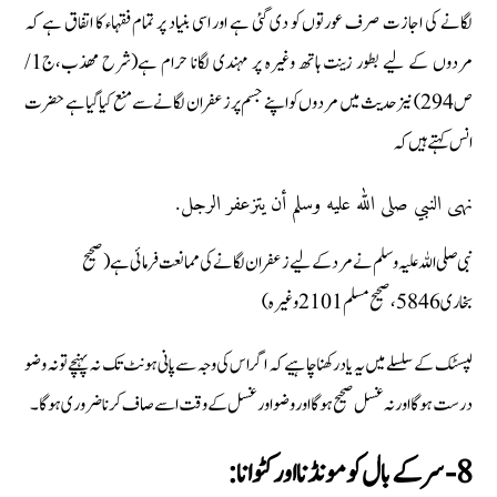
لگانے کی اجازت صرف عورتوں کو دی گئی ہے اور اسی بنیاد پر تمام فقہاء کا اتفاق ہے کہ
مردوں کے لیے بطور زینت ہاتھ وغیرہ پر مہندی لگانا حرام ہے(شرح مهذب،ج1/
ص294) نیز حدیث میں مردوں کو اپنے جسم پر زعفران لگانے سے منع کیا گیا ہے حضرت
انس کہتے ہیں کہ
نهى النبي صلى الله عليه وسلم أن يتزعفر الرجل.
نبی صلی اللہ علیہ وسلم نے مرد کے لیے زعفران لگانے کی ممانعت فرمائی ہے (صحیح
بخاری 5846، صحیح مسلم 2101وغیرہ)
لپسٹک کے سلسلے میں یہ یاد رکھنا چاہیے کہ اگر اس کی وجہ سے پانی ہونٹ تک نہ پہنچے تو نہ وضو
درست ہوگا اور نہ غسل صحیح ہوگا اور وضو اور غسل کے وقت اسے صاف کرنا ضروری ہوگا۔
8- سر کے بال کو مونڈنا اور کٹوانا: