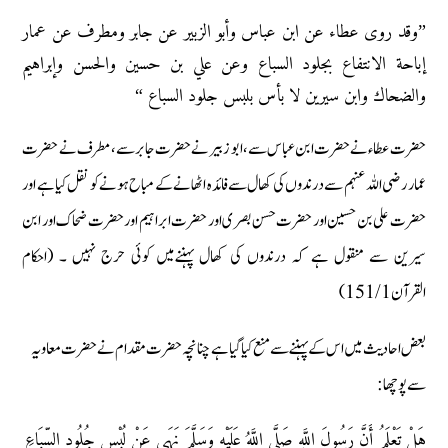
”وقد روى عطاء عن ابن عباس وأبو الزبير عن جابر ومطرف عن عمار
إباحة الانتفاع بجلود السباع وعن علي بن حسين والحسن وإبراهيم
والضحاك وابن سيرين لا بأس بلبس جلود السباع “
حضرت عطاء نے حضرت ابن عباس سے ،ابو زبیر نے حضرت جابر سے،مطرف نے حضرت
عمار رضی اللہ عنہم سے درندوں کی کھال سے فائدہ اٹھانے کے مباح ہونے کو نقل کیا ہے اور
حضرت علی بن حسین اور حضرت حسن بصری اور حضرت ابراہیم اور حضرت ضحاک اور ابن
سیرین سے منقول ہے کہ درندوں کی کھال پہننےمیں کوئی حرج نہیں ۔ (احکام
القرآن 151/1)
بعض احادیث میں اس کے پہننے سے منع کیا گیا ہے چنانچہ حضرت مقدام نے حضرت معاویہ
سے پوچھا:
هَلْ تَعْلَمُ أَنَّ رَسُولَ اللَّهِ صَلَّى اللَّهُ عَلَيْهِ وَسَلَّمَ نَهَى عَنْ لُبْسِ جُلُودِ السِّبَاعِ