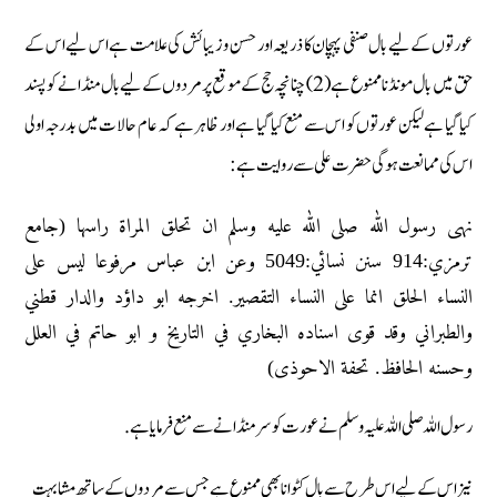
عورتوں کے لیے بال صنفی پہچان کا ذریعہ اور حسن و زیبائش کی علامت ہے اس لیے اس کے
حق میں بال مونڈنا ممنوع ہے (2) چنانچہ حج کے موقع پر مردوں کے لیے بال منڈانے کو پسند
کیا گیا ہے لیکن عورتوں کو اس سے منع کیا گیا ہے اور ظاہر ہے کہ عام حالات میں بدرجہ اولی
اس کی ممانعت ہوگی حضرت علی سے روایت ہے :
نهى رسول الله صلى الله عليه وسلم ان تحلق المراة راسها (جامع
ترمزي:914 سنن نسائي:5049 وعن ابن عباس مرفوعا ليس على
النساء الحلق انما على النساء التقصير. اخرجه ابو داؤد والدار قطني
والطبراني وقد قوى اسناده البخاري في التاريخ و ابو حاتم في العلل
وحسنه الحافظ. تحفة الاحوذى)
رسول اللہ صلی اللہ علیہ وسلم نے عورت کو سر منڈانے سے منع فرمایا ہے.
نیز اس کے لیے اس طرح سے بال کٹوانا بھی ممنوع ہے جس سے مردوں کے ساتھ مشابہت