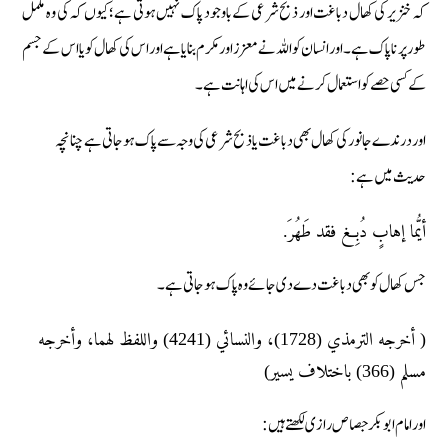
کہ خنزیر کی کھال دباغت اور ذبح شرعی کے باوجود پاک نہیں ہوتی ہے؛ کیوں کہ کی وہ مکمل
طور پر ناپاک ہے ۔اور انسان کو اللہ نے معزز اور مکرم بنایا ہے اور اس کی کھال کو یا اس کے جسم
کے کسی حصے کو استعمال کرنے میں اس کی اہانت ہے۔
اور درندے جانور کی کھال بھی دباغت یا ذبح شرعی کی وجہ سے پاک ہو جاتی ہے چنانچہ
حدیث میں ہے :
أيُّما إهابٍ دُبِغ فقد طَهُرَ.
جس کھال کو بھی دباغت دے دی جائے وہ پاک ہوجاتی ہے۔
( أخرجه الترمذي (1728)، والنسائي (4241) واللفظ لهما، وأخرجه
مسلم (366) باختلاف يسير)
اور امام ابوبکر جصاص رازی لکھتے ہیں: