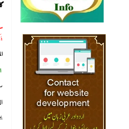
گل
س:
یا
ا:
ال
صو
ال
ی)