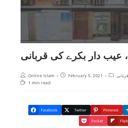
، عيب دار بكرے كى قربانى
Post
Post
Post
Online Islam
February 5, 2021
ربانی
author:
published:
category:
Reading
1 min read
time:
Facebook
Twitter
Pinterest
Pocket
Flip