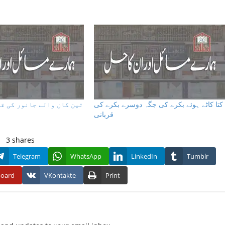
کتا کاٹے ہوئے بکرے کی جگہ دوسرے بکرے کی
تین کان والے جانور کی ق
قربانی
3
shares
Telegram
WhatsApp
LinkedIn
Tumblr
board
VKontakte
Print