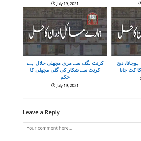
July 19, 2021
وجانا، ذبح
کرنٹ لگنے سے مری مچھلی حلال ہے،
ا کٹ جانا
کرنٹ سے شکار کی گئی مچھلی کا
حکم
July 19, 2021
Leave a Reply
Comment