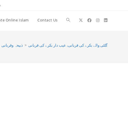
e
te Online Islam
Contact Us
Toggle
website
ذبیحہ وقربانی
>
گلٹی والے بکرے کی قربانی، عيب دار بكرے كى قربانى
search