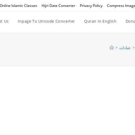
Online Islamic Classes
Hijri Date Converter
Privacy Policy
Compress Imag
t Us
Inpage To Unicode Converter
Quran In English
Dona
>
عبادات
>