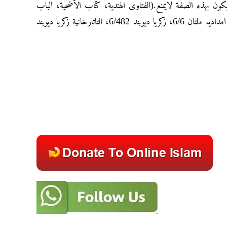
کون بہذہ الصفة لایمنع.(الفتاوى الهندية، کتاب الأضحیة، الباب
الخامس، زکریا قدیم 5/299، جدید 5/345 ، حاشیة چلپی علی تبیین الحقائق امدادیہ ملتان 6/6، زکریا دیوبند 6/482، التاتارخانیة زکریا دیوبند