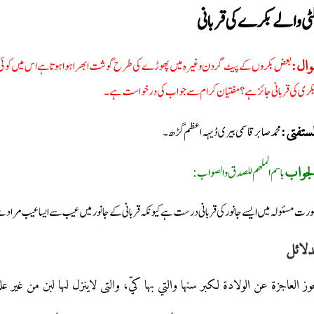
ٹی والے بکرے کی قربانی
بعض بکروں کے پیٹ گردن وغیرہ میں پھوڑے کی طرح گوشت ابھرا ہوا ہوتا ہے اس میں کوئی تکل
وال
 بکری کی قربانی جائز ہے؟ مفتیان کرام سے جواب کی درخواست ہے۔
محمد صابر قاسمی بیری ڈیہہ اعظم گڑھ۔
لمستفتی
باسم الملھم للصدق والصواب:
جواب
رت مسئولہ میں ایسے جانور کی قربانی درست ہے کیونکہ قربانی کے جانور میں عیب سے ایسا عیب مراد ہے
دلائل
جوز العاجزة عن الولادة لکبر سنہا والتي بہا کيّ، والتی لاینزل لہا لبن من غیر علة. (الفتاوى ال