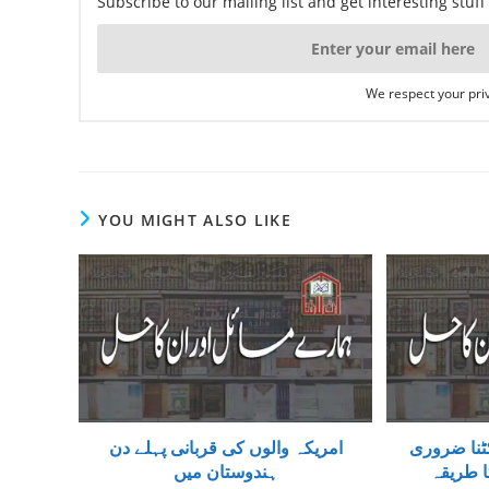
Subscribe to our mailing list and get interesting stuf
We respect your priv
YOU MIGHT ALSO LIKE
ٹنا ضروری
امریکہ والوں کی قربانی پہلے دن
ا طریقہ
ہندوستان میں