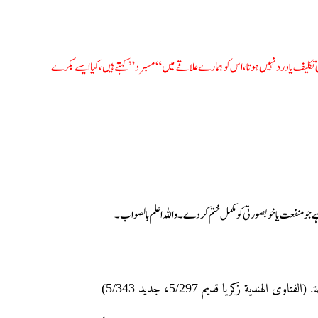
یف یا درد نہیں ہوتا، اس کو ہمارے علاقے میں “مسبرد” کہتے ہیں، کیا ایسے بکرے
 جو منفعت یا خوبصورتی کو مکمل ختم کردے۔ واللہ اعلم بالصواب۔
هندية زکریا قدیم 5/297، جدید 5/343