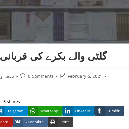
گلٹی والے بکرے کی قربانی
Post
Post
ذبیحہ وق
0 Comments
February 5, 2021
comments:
last
modified:
3
shares
Telegram
WhatsApp
LinkedIn
Tumblr
board
VKontakte
Print