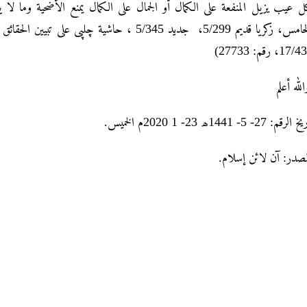
 عیب یزیل المنفعة علی الکمال أو الجمال علی الکمال یمنع الأضحیة وما لا ی
17/431، : 27733
لله أعلم
 الرقم: 27- 5- 1441ھ 23- 1 2020م الخميس
لمصدر: آن لائن إسلام