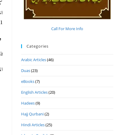
کل
رقم)
Call For More Info
وا
Categories
تاريخ.
Arabic Articles
(46)
ا.
Duas
(23)
eBooks
(7)
English Articles
(20)
Hadees
(9)
Hajj Qurbani
(2)
Hindi Articles
(25)