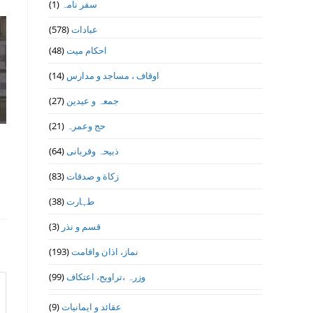
(1)
سفر نامہ
(578)
عبادات
(48)
احکام میت
(14)
اوقاف ، مساجد و مدارس
(27)
جمعہ و عیدین
(21)
حج وعمرہ
(64)
ذبیحہ وقربانی
(83)
زکاة و صدقات
(38)
طہارت
(3)
قسم و نذر
(193)
نماز، اذان واقامت
(99)
وزرہ ،تراويح، اعتكاف
(9)
عقائد و ایمانیات