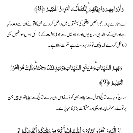
وَأَزْوَاجِهِمْ وَذُرِّيَّاتِهِمْ ۚ إِنَّكَ أَنْتَ الْعَزِيزُ الْحَكِيمُ ﴿8﴾
اے ہمارے پروردگار انھیں ہمیشگی کی بہشتوں میں داخل کردے جن کا تو نے ان سے وعدہ کیا
ہے اور ان کے والدین اور بیویوں اور اولاد میں سے جو (بہشت کے) لائق ہوں سو انھیں بھی
(داخل کردے) ۔ بیشک تو تو زبردست ہے حکمت والا ہے۔
وَقِهِمُ السَّيِّئَاتِ ۚ وَمَنْ تَقِ السَّيِّئَاتِ يَوْمَئِذٍ فَقَدْ رَحِمْتَهُ ۚ وَذَٰلِكَ هُوَ الْفَوْزُ
الْعَظِيمُ ﴿9﴾
اور ان کو برے نتائج اعمال سے بچا اور جن کو تو نے اس دن برے نتائج سے بچایا تو وہی ہیں جن
پر تو نے رحم فرمایا۔ اور یہی درحقیقت بڑی کامیابی ہے۔
إِنَّ الَّذِينَ كَفَرُوا يُنَادَوْنَ لَمَقْتُ اللَّهِ أَكْبَرُ مِنْ مَقْتِكُمْ أَنْفُسَكُمْ إِذْ