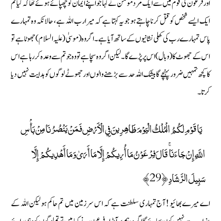
اور فرعون کی قوم میں سے ایک مرد مومن نے کہا جو اپنے ایمان کو چھپائے ہوئے تھا کہ کیا تم
ایک ایسے شخص کو قتل کرنا چاہتے ہو جو یہ کہتا ہے کہ میرا رب اللہ ہے ، حالانکہ وہ تمہارے
پاس تمہارے رب کی کھلی نشانیوں کے ساتھ آیا ہے۔ اگر وہ ( موسیٰ (علیہ السلام) جھوٹا ہے تو
اس کے جھوٹ کا (وبال) اس پر پڑے گا ۔ لیکن اگر وہ سچا ہے تو وہ جو تم سے وعدہ کر رہا ہے اس
کا کچھ تمہیں ضرور پہنچے گا بیشک اللہ حد سے بڑھنے والوں اور جھوٹے لوگوں کو ہدایت نہیں دیا
کرتا۔
يَا قَوْمِ لَكُمُ الْمُلْكُ الْيَوْمَ ظَاهِرِينَ فِي الْأَرْضِ فَمَنْ يَنْصُرُنَا مِنْ بَأْسِ
اللَّهِ إِنْ جَاءَنَا ۚ قَالَ فِرْعَوْنُ مَا أُرِيكُمْ إِلَّا مَا أَرَىٰ وَمَا أَهْدِيكُمْ إِلَّا
سَبِيلَ الرَّشَادِ ﴿29﴾
اے میرے بھائیو ! آج تمہاری سلطنت ہے کہ اس سرزمین میں تم حاکم ہو لیکن اللہ کے