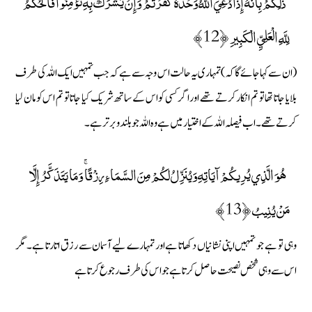
ذَٰلِكُمْ بِأَنَّهُ إِذَا دُعِيَ اللَّهُ وَحْدَهُ كَفَرْتُمْ ۖ وَإِنْ يُشْرَكْ بِهِ تُؤْمِنُوا ۚ فَالْحُكْمُ
لِلَّهِ الْعَلِيِّ الْكَبِيرِ ﴿12﴾
(ان سے کہا جائے گا کہ) تمہاری یہ حالت اس وجہ سے ہے کہ جب تمہیں ایک اللہ کی طرف
بلایا جاتا تھا تو تم انکار کرتے تھے اور اگر کسی کو اس کے ساتھ شریک کیا جاتا تو تم اس کو مان لیا
کرتے تھے۔ اب فیصلہ اللہ کے اختیار میں ہے وہ اللہ جو بلندو برتر ہے۔
هُوَ الَّذِي يُرِيكُمْ آيَاتِهِ وَيُنَزِّلُ لَكُمْ مِنَ السَّمَاءِ رِزْقًا ۚ وَمَا يَتَذَكَّرُ إِلَّا
مَنْ يُنِيبُ ﴿13﴾
وہی تو ہے جو تمہیں اپنی نشانیاں دکھاتا ہے اور تمہارے لیے آسمان سے رزق اتارتا ہے۔ مگر
اس سے وہی شخص نصیحت حاصل کرتا ہے جو اس کی طرف رجوع کرتا ہے