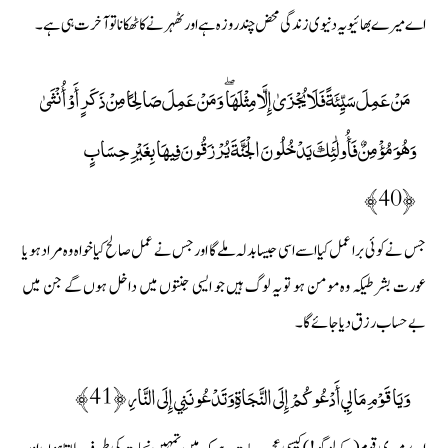
اے میرے بھائیو یہ دنیوی زندگی محض چند روزہ ہے اور ٹھہرنے کا ٹھکانا تو آخرت ہی ہے۔
مَنْ عَمِلَ سَيِّئَةً فَلَا يُجْزَىٰ إِلَّا مِثْلَهَا ۖ وَمَنْ عَمِلَ صَالِحًا مِنْ ذَكَرٍ أَوْ أُنْثَىٰ
وَهُوَ مُؤْمِنٌ فَأُولَٰئِكَ يَدْخُلُونَ الْجَنَّةَ يُرْزَقُونَ فِيهَا بِغَيْرِ حِسَابٍ
﴿40﴾
جس نے کوئی برا عمل کیا اسے اسی جیسا بدلہ ملے گا اور جس نے عمل صالح کیا خواہ وہ مراد ہو یا
عورت بشرطیکہ وہ مومن ہو تو یہ لوگ ہیں جو ایسی جنتوں میں داخل ہوں گے جن میں
بےحساب رزق دیا جائے گا۔
وَيَا قَوْمِ مَا لِي أَدْعُوكُمْ إِلَى النَّجَاةِ وَتَدْعُونَنِي إِلَى النَّارِ ﴿41﴾