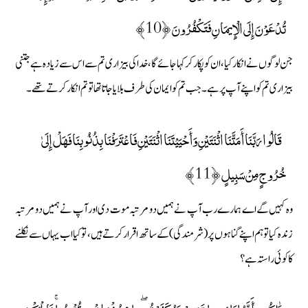
تُدْعَوْنَ إِلَى الْإِيمَانِ فَتَكْفُرُونَ ﴿10﴾
جن لوگوں نے انکار کیا، ان کو پکار کر کہا جائے گا، خدا کی بیزاری تم سے اس سے زیادہ ہے جتنی
بیزاری تم کو اپنے آپ پر ہے۔ جب تم کو ایمان کی طرف بلایا جاتا تھا تو تم انکار کرتے تھے۔
قَالُوا رَبَّنَا أَمَتَّنَا اثْنَتَيْنِ وَأَحْيَيْتَنَا اثْنَتَيْنِ فَاعْتَرَفْنَا بِذُنُوبِنَا فَهَلْ إِلَىٰ
خُرُوجٍ مِنْ سَبِيلٍ ﴿11﴾
وہ کہیں گے اے ہمارے رب آپ نے ہمیں دو مرتبہ موت دی اور آپ نے ہمیں دو مرتبہ
زندہ کیا تو ہم اپنے گناہوں پر ( شرمندگی) کے ساتھ اقرار کرتے ہیں ، تو کیا اب یہاں سے نکلنے
کا کوئی راستہ ہے؟