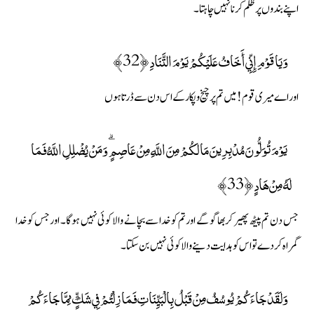
اپنے بندوں پر ظلم کرنا نہیں چاہتا ۔
وَيَا قَوْمِ إِنِّي أَخَافُ عَلَيْكُمْ يَوْمَ التَّنَادِ ﴿32﴾
اور اے میری قوم ! میں تم پر چیخ و پکار کے اس دن سے ڈرتا ہوں
يَوْمَ تُوَلُّونَ مُدْبِرِينَ مَا لَكُمْ مِنَ اللَّهِ مِنْ عَاصِمٍ ۗ وَمَنْ يُضْلِلِ اللَّهُ فَمَا
لَهُ مِنْ هَادٍ ﴿33﴾
جس دن تم پیٹھ پھیر کر بھاگو گے اور تم کو خدا سے بچانے والا کوئی نہیں ہوگا۔ اور جس کو خدا
گمراہ کر دے تو اس کو ہدایت دینے والا کوئی نہیں بن سکتا۔
وَلَقَدْ جَاءَكُمْ يُوسُفُ مِنْ قَبْلُ بِالْبَيِّنَاتِ فَمَا زِلْتُمْ فِي شَكٍّ مِمَّا جَاءَكُمْ