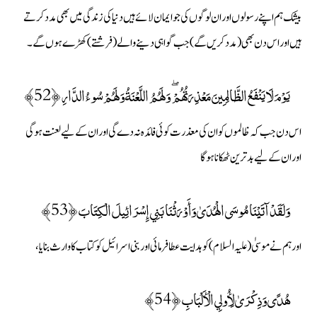
بیشک ہم اپنے رسولوں اور ان لوگوں کی جو ایمان لائے ہیں دنیا کی زندگی میں بھی مدد کرتے
ہیں اور اس دن بھی (مدد کریں گے) جب گواہی دینے والے (فرشتے) کھڑے ہوں گے۔
يَوْمَ لَا يَنْفَعُ الظَّالِمِينَ مَعْذِرَتُهُمْ ۖ وَلَهُمُ اللَّعْنَةُ وَلَهُمْ سُوءُ الدَّارِ ﴿52﴾
اس دن جب کہ ظالموں کو ان کی معذرت کوئی فائدہ نہ دے گی اور ان کے لیے لعنت ہوگی
اور ان کے لیے بدترین ٹھکانا ہو گا
وَلَقَدْ آتَيْنَا مُوسَى الْهُدَىٰ وَأَوْرَثْنَا بَنِي إِسْرَائِيلَ الْكِتَابَ ﴿53﴾
اور ہم نے موسیٰ ( علیہ السلام) کو ہدایت عطا فرمائی اور بنی اسرائیل کو کتاب کا وارث بنایا،
هُدًى وَذِكْرَىٰ لِأُولِي الْأَلْبَابِ ﴿54﴾