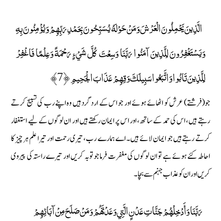
الَّذِينَ يَحْمِلُونَ الْعَرْشَ وَمَنْ حَوْلَهُ يُسَبِّحُونَ بِحَمْدِ رَبِّهِمْ وَيُؤْمِنُونَ بِهِ
وَيَسْتَغْفِرُونَ لِلَّذِينَ آمَنُوا رَبَّنَا وَسِعْتَ كُلَّ شَيْءٍ رَحْمَةً وَعِلْمًا فَاغْفِرْ
لِلَّذِينَ تَابُوا وَاتَّبَعُوا سَبِيلَكَ وَقِهِمْ عَذَابَ الْجَحِيمِ ﴿7﴾
جو(فرشتے) عرش کو اٹھائے ہوئے اور جو اس کے اردگرد ہیں وہ اپنے رب کی تسبیح کرتے
رہتے ہیں، اس کی حمد کے ساتھ، اور اس پر ایمان رکھتے ہیں اور ان لوگوں کے لیے استغفار
کرتے رہتے ہیں جو ایمان لائے ہیں۔ اے ہمارے رب، تیری رحمت اور تیرا علم ہر چیز کا
احاطہ کئے ہوئے ہے تو ان لوگوں کی مغفرت فرما جو توبہ کریں اور تیرے راستہ کی پیروی
کریں اور ان کو عذاب جہنم سے بچا۔
رَبَّنَا وَأَدْخِلْهُمْ جَنَّاتِ عَدْنٍ الَّتِي وَعَدْتَهُمْ وَمَنْ صَلَحَ مِنْ آبَائِهِمْ