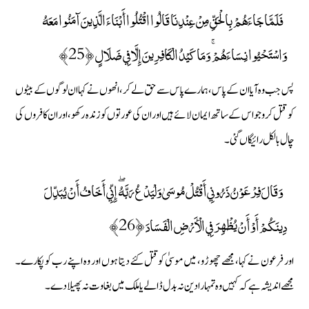
فَلَمَّا جَاءَهُمْ بِالْحَقِّ مِنْ عِنْدِنَا قَالُوا اقْتُلُوا أَبْنَاءَ الَّذِينَ آمَنُوا مَعَهُ
وَاسْتَحْيُوا نِسَاءَهُمْ ۚ وَمَا كَيْدُ الْكَافِرِينَ إِلَّا فِي ضَلَالٍ ﴿25﴾
پس جب وہ آیا ان کے پاس، ہمارے پاس سے حق لے کر، انھوں نے کہا ان لوگوں کے بیٹوں
کو قتل کرو جو اس کے ساتھ ایمان لائے ہیں اور ان کی عورتوں کو زندہ رکھو، اور ان کافروں کی
چال بالکل رائیگاں گئی۔
وَقَالَ فِرْعَوْنُ ذَرُونِي أَقْتُلْ مُوسَىٰ وَلْيَدْعُ رَبَّهُ ۖ إِنِّي أَخَافُ أَنْ يُبَدِّلَ
دِينَكُمْ أَوْ أَنْ يُظْهِرَ فِي الْأَرْضِ الْفَسَادَ ﴿26﴾
اور فرعون نے کہا، مجھے چھوڑو، میں موسیٰ کو قتل کئے دیتا ہوں اور وہ اپنے رب کو پکارے۔
مجھے اندیشہ ہے کہ کہیں وہ تمہارا دین نہ بدل ڈالے یا ملک میں بغاوت نہ پھیلا دے۔