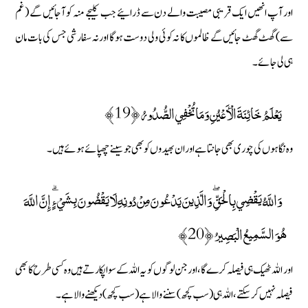
اور آپ انھیں ایک قریبی مصیبت والے دن سے ڈرائیے جب کلیجے منہ کو آجائیں گے (غم
سے) گھٹ گھٹ جائیں گے ظالموں کا نہ کوئی ولی دوست ہوگا اور نہ سفارشی جس کی بات مان
ہی لی جائے۔
يَعْلَمُ خَائِنَةَ الْأَعْيُنِ وَمَا تُخْفِي الصُّدُورُ ﴿19﴾
وہ نگاہوں کی چوری بھی جانتا ہے اور ان بھیدوں کو بھی جو سینے چھپائے ہوئے ہیں۔
وَاللَّهُ يَقْضِي بِالْحَقِّ ۖ وَالَّذِينَ يَدْعُونَ مِنْ دُونِهِ لَا يَقْضُونَ بِشَيْءٍ ۗ إِنَّ اللَّهَ
هُوَ السَّمِيعُ الْبَصِيرُ ﴿20﴾
اور اللہ ٹھیک ہی فیصلہ کرے گا، اور جن لوگوں کو یہ اللہ کے سوا پکارتے ہیں وہ کسی طرح کا بھی
فیصلہ نہیں کرسکتے، اللہ ہی (سب کچھ) سننے والا ہے (سب کچھ) دیکھنے والا ہے۔