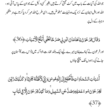
جو اللہ کی آیات کے باب میں کٹ حجتی کرتے ہیں بغیر کسی دلیل کے جو ان کے پاس آئی ہو،
اللہ اور اہل ایمان کے نزدیک وہ نہایت مبغوض ہیں۔ اسی طرح اللہ مہر کردیا کرتا ہے ہر متکبر
وجبار کے دل پر
وَقَالَ فِرْعَوْنُ يَا هَامَانُ ابْنِ لِي صَرْحًا لَعَلِّي أَبْلُغُ الْأَسْبَابَ ﴿36﴾
اور فرعون نے کہا اے ہامان میرے لیے ایک بلند عمارت بنوا کہ میں (اس سے) آسمان پر
جانے کی راہوں تک پہنچ جاؤں
أَسْبَابَ السَّمَاوَاتِ فَأَطَّلِعَ إِلَىٰ إِلَٰهِ مُوسَىٰ وَإِنِّي لَأَظُنُّهُ كَاذِبًا ۚ وَكَذَٰلِكَ زُيِّنَ
لِفِرْعَوْنَ سُوءُ عَمَلِهِ وَصُدَّ عَنِ السَّبِيلِ ۚ وَمَا كَيْدُ فِرْعَوْنَ إِلَّا فِي تَبَابٍ
﴿37﴾