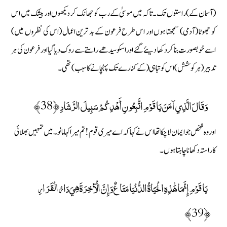
(آسمان کے) راستوں تک۔ تاکہ میں موسیٰ کے رب کو جھانک کر دیکھوں اور بیشک میں اس
کو جھوٹا (آدمی) سمجھتا ہوں اور اس طرح فرعون کے بد ترین اعمال (اس کی نظروں میں)
اسے خوبصورت بنا کر دکھا دیئے گئے اور اسکو سیدھے راستے سے روک دیا گیا اور فرعون کی ہر
تدبیر (ہر کوشش) اس کو تباہی (کے کنارے تک پہنچانے کا سبب) تھی۔
وَقَالَ الَّذِي آمَنَ يَا قَوْمِ اتَّبِعُونِ أَهْدِكُمْ سَبِيلَ الرَّشَادِ ﴿38﴾
اور وہ شخص جو ایمان لا چکا تھا اس نے کہا کہ اے میری قوم ! تم میرا کہا مانو ۔ میں تمہیں بھلائی
کا راستہ دکھانا چاہتا ہوں۔
يَا قَوْمِ إِنَّمَا هَٰذِهِ الْحَيَاةُ الدُّنْيَا مَتَاعٌ وَإِنَّ الْآخِرَةَ هِيَ دَارُ الْقَرَارِ
﴿39﴾