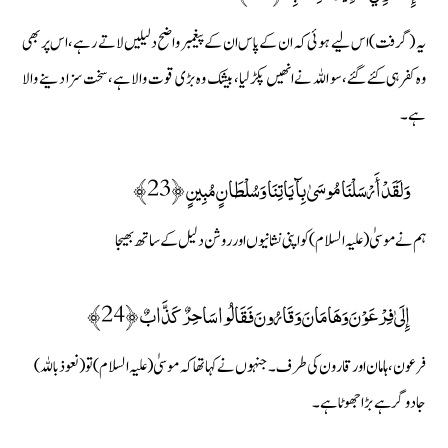
یہ (گرفت) اس لیے ہوئی کہ ان کے پاس ان کے پیغمبر واضح دلیلیں لاتے رہے، اس پر بھی
وہ کفر ہی کئے گئے، سو اللہ نے انھیں پکڑ لیا، بیشک وہ بڑی قوت والا ہے، سخت سزا دینے والا
ہے۔
وَلَقَدْ أَرْسَلْنَا مُوسَىٰ بِآيَاتِنَا وَسُلْطَانٍ مُبِينٍ ﴿23﴾
ہم نے موسیٰ (علیہ السلام) کو اپنی نشانیوں اور روشن دلیل کے ساتھ بھیجا
إِلَىٰ فِرْعَوْنَ وَهَامَانَ وَقَارُونَ فَقَالُوا سَاحِرٌ كَذَّابٌ ﴿24﴾
فرعون ، ہامان اور قارون کی طرف۔ جنہوں نے کہا تھا کہ موسیٰ (علیہ السلام) تو ( نعوذ باللہ)
جادو گر ہے بڑا جھوٹا ہے۔