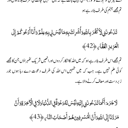
اے میری قوم (کے لوگو!) کیسی عجیب بات ہے کہ میں تمہیں نجات کی طرف بلاتا ہوں اور
تم مجھے جہنم کی طرف بلا رہے ہو
تَدْعُونَنِي لِأَكْفُرَ بِاللَّهِ وَأُشْرِكَ بِهِ مَا لَيْسَ لِي بِهِ عِلْمٌ وَأَنَا أَدْعُوكُمْ إِلَى
الْعَزِيزِ الْغَفَّارِ ﴿42﴾
تم مجھے اس طرف بلا رہے ہو کہ میں اللہ کا انکار کر دوں اور انھیں شریک ٹھہراؤں جن کا مجھے
کوئی علم نہیں ہے۔ جب کہ میں تمہیں اس اللہ کی طرف دعوت دے رہا ہوں جور
زبردست اور معاف کرنے والا ہے۔
لَا جَرَمَ أَنَّمَا تَدْعُونَنِي إِلَيْهِ لَيْسَ لَهُ دَعْوَةٌ فِي الدُّنْيَا وَلَا فِي الْآخِرَةِ وَأَنَّ
مَرَدَّنَا إِلَى اللَّهِ وَأَنَّ الْمُسْرِفِينَ هُمْ أَصْحَابُ النَّارِ ﴿43﴾