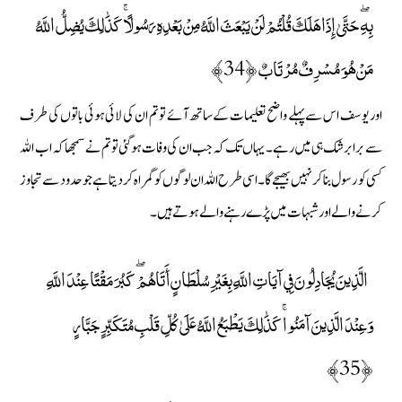
بِهِ ۖ حَتَّىٰ إِذَا هَلَكَ قُلْتُمْ لَنْ يَبْعَثَ اللَّهُ مِنْ بَعْدِهِ رَسُولًا ۚ كَذَٰلِكَ يُضِلُّ اللَّهُ
مَنْ هُوَ مُسْرِفٌ مُرْتَابٌ ﴿34﴾
اور یوسف اس سے پہلے واضح تعلیمات کے ساتھ آئے تو تم ان کی لائی ہوئی باتوں کی طرف
سے برابر شک ہی میں رہے۔ یہاں تک کہ جب ان کی وفات ہوگئی تو تم نے سمجھا کہ اب اللہ
کسی کو رسول بنا کر نہیں بھیجے گا۔ اسی طرح اللہ ان لوگوں کو گمراہ کردیتا ہے جو حدود سے تجاوز
کرنے والے اور شبہات میں پڑے رہنے والے ہوتے ہیں۔
الَّذِينَ يُجَادِلُونَ فِي آيَاتِ اللَّهِ بِغَيْرِ سُلْطَانٍ أَتَاهُمْ ۖ كَبُرَ مَقْتًا عِنْدَ اللَّهِ
وَعِنْدَ الَّذِينَ آمَنُوا ۚ كَذَٰلِكَ يَطْبَعُ اللَّهُ عَلَىٰ كُلِّ قَلْبِ مُتَكَبِّرٍ جَبَّارٍ
﴿35﴾