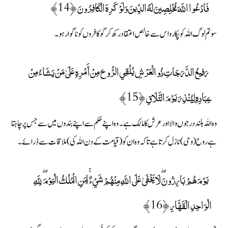
فَادْعُوا اللَّهَ مُخْلِصِينَ لَهُ الدِّينَ وَلَوْ كَرِهَ الْكَافِرُونَ ﴿14﴾
سو تم لوگ اللہ کو پکارو اس سے خالص اعتقاد رکھ کر گو کافروں کو ناگوار ہو۔
رَفِيعُ الدَّرَجَاتِ ذُو الْعَرْشِ يُلْقِي الرُّوحَ مِنْ أَمْرِهِ عَلَىٰ مَنْ يَشَاءُ مِنْ
عِبَادِهِ لِيُنْذِرَ يَوْمَ التَّلَاقِ ﴿15﴾
وہ اللہ بلند درجوں والا اور عرش کا مالک ہے ۔ وہ اپنے حکم سے اپنے بندوں میں سے جس پر چاہتا
ہے روح ( وحی) نازل کرتا ہے تاکہ وہ ان کو ( قیامت کے دن اللہ کی) ملاقات سے ڈرائے۔
يَوْمَ هُمْ بَارِزُونَ ۖ لَا يَخْفَىٰ عَلَى اللَّهِ مِنْهُمْ شَيْءٌ ۚ لِمَنِ الْمُلْكُ الْيَوْمَ ۖ لِلَّهِ
الْوَاحِدِ الْقَهَّارِ ﴿16﴾