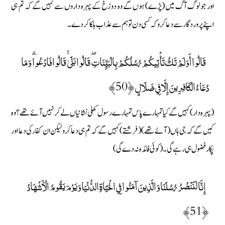
اور جو لوگ آگ میں (پڑے) ہوں گے وہ دوزخ کے پہرہ داروں سے کہیں گے کہ تم ہی
اپنے پروردگار سے دعا کرو کہ کسی دن تو ہم سے عذاب ہلکا کردے۔
قَالُوا أَوَلَمْ تَكُ تَأْتِيكُمْ رُسُلُكُمْ بِالْبَيِّنَاتِ ۖ قَالُوا بَلَىٰ ۚ قَالُوا فَادْعُوا ۗ وَمَا
دُعَاءُ الْكَافِرِينَ إِلَّا فِي ضَلَالٍ ﴿50﴾
(پہرہ دار) کہیں گے کیا تمہارے پاس تمہارے رسول کھلی نشانیاں لے کر نہیں آئے تھے ؟ وہ
کیں گے کہ جی ہاں ( آئے تھے) ( فرشتے ) کہیں گے کہ تم ہی دعا کرو لیکن ان کفار کی دعا اور
پکار فضول ہی رہے گی۔ (کوئی فائدہ نہ دے گی)
إِنَّا لَنَنْصُرُ رُسُلَنَا وَالَّذِينَ آمَنُوا فِي الْحَيَاةِ الدُّنْيَا وَيَوْمَ يَقُومُ الْأَشْهَادُ
﴿51﴾