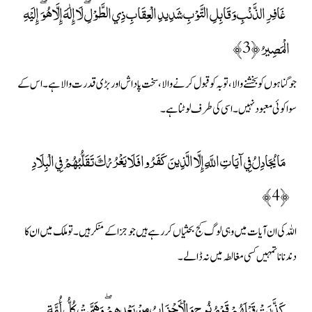
غَافِرِ الذَّنْبِ وَقَابِلِ التَّوْبِ شَدِيدِ الْعِقَابِ ذِي الطَّوْلِ ۖ لَا إِلَٰهَ إِلَّا هُوَ ۖ إِلَيْهِ
الْمَصِيرُ ﴿3﴾
جو گناہوں کو بخشنے والا، توبہ کو قبول کرنے والا، سخت پاداش اور بڑی قدرت والا ہے۔ اس کے
سوا کوئی معبود نہیں۔ اسی کی طرف لوٹنا ہے۔
مَا يُجَادِلُ فِي آيَاتِ اللَّهِ إِلَّا الَّذِينَ كَفَرُوا فَلَا يَغْرُرْكَ تَقَلُّبُهُمْ فِي الْبِلَادِ
﴿4﴾
اللہ کی ان آیات میں وہی لوگ کج بحثیاں کر رہے ہیں جو جزا کے منکر ہیں۔ تو ملک میں ان کا
دندنانا تمہیں کسی مغالطہ میں نہ ڈالے۔
كَذَّبَتْ قَبْلَهُمْ قَوْمُ نُوحٍ وَالْأَحْزَابُ مِنْ بَعْدِهِمْ ۖ وَهَمَّتْ كُلُّ أُمَّةٍ