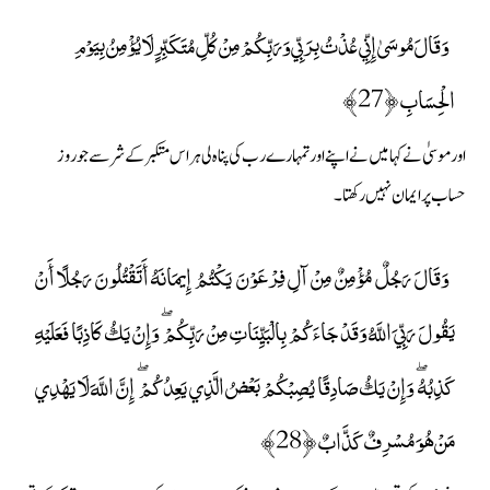
وَقَالَ مُوسَىٰ إِنِّي عُذْتُ بِرَبِّي وَرَبِّكُمْ مِنْ كُلِّ مُتَكَبِّرٍ لَا يُؤْمِنُ بِيَوْمِ
الْحِسَابِ ﴿27﴾
اور موسیٰ نے کہا میں نے اپنے اور تمہارے رب کی پناہ لی ہر اس متکبر کے شر سے جو روز
حساب پر ایمان نہیں رکھتا۔
وَقَالَ رَجُلٌ مُؤْمِنٌ مِنْ آلِ فِرْعَوْنَ يَكْتُمُ إِيمَانَهُ أَتَقْتُلُونَ رَجُلًا أَنْ
يَقُولَ رَبِّيَ اللَّهُ وَقَدْ جَاءَكُمْ بِالْبَيِّنَاتِ مِنْ رَبِّكُمْ ۖ وَإِنْ يَكُ كَاذِبًا فَعَلَيْهِ
كَذِبُهُ ۖ وَإِنْ يَكُ صَادِقًا يُصِبْكُمْ بَعْضُ الَّذِي يَعِدُكُمْ ۖ إِنَّ اللَّهَ لَا يَهْدِي
مَنْ هُوَ مُسْرِفٌ كَذَّابٌ ﴿28﴾