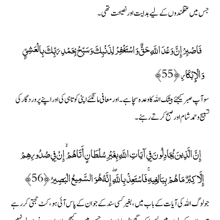
جس میں عقلمندوں کے لیے ہدایت اور نصیحت تھی۔
فَاصْبِرْ إِنَّ وَعْدَ اللَّهِ حَقٌّ وَاسْتَغْفِرْ لِذَنْبِكَ وَسَبِّحْ بِحَمْدِ رَبِّكَ بِالْعَشِيِّ
وَالْإِبْكَارِ ﴿55﴾
سو آپ صبر کیجئے بیشک اللہ کا وعدہ سچا ہے۔ اور معافی مانگئے اپنی کوتاہی کی اور اپنے پروردگار کی
تسبیح وحمد شام اور صبح کرتے رہئے۔
إِنَّ الَّذِينَ يُجَادِلُونَ فِي آيَاتِ اللَّهِ بِغَيْرِ سُلْطَانٍ أَتَاهُمْ ۙ إِنْ فِي صُدُورِهِمْ
إِلَّا كِبْرٌ مَا هُمْ بِبَالِغِيهِ ۚ فَاسْتَعِذْ بِاللَّهِ ۖ إِنَّهُ هُوَ السَّمِيعُ الْبَصِيرُ ﴿56﴾
جو لوگ اللہ کی آیات کے باب میں، بغیر کسی سند کے جو ان کے پاس آئی ہو، کٹ حجتی کر رہے