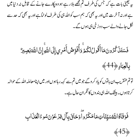
یہ یقینی بات ہے کہ جس کی طرف تم مجھے بلا رہے ہو وہ پکارے جانے کے قابل نہ دنیا میں
ہے اور نہ آخرت میں اور یہ بھی کہ ہم سب کو اللہ ہی کی طرف لوٹنا ہے اور یہ بھی کہ حد سے
نکل جانے والے سب دوزخی ہی ہوں گے۔
فَسَتَذْكُرُونَ مَا أَقُولُ لَكُمْ ۚ وَأُفَوِّضُ أَمْرِي إِلَى اللَّهِ ۚ إِنَّ اللَّهَ بَصِيرٌ
بِالْعِبَادِ ﴿44﴾
تو تم عنقریب ان باتوں کو یاد کرو گے جو میں تم سے کہہ رہا ہوں اور میں اپنا معاملہ اللہ کے حوالہ
کرتا ہوں۔ بیشک اللہ ہی بندوں کا نگران حال ہے۔
فَوَقَاهُ اللَّهُ سَيِّئَاتِ مَا مَكَرُوا ۖ وَحَاقَ بِآلِ فِرْعَوْنَ سُوءُ الْعَذَابِ
﴿45﴾