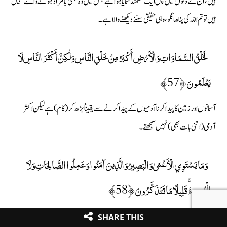
ہیں، ان کے دلوں میں پس ایک گھمنڈ سمایا ہوا ہے جس میں وہ کبھی بامراد ہونے والے نہیں
ہیں تو تم اللہ کی پناہ مانگو، وہی حقیقی سننے دیکھنے والا ہے۔
لَخَلْقُ السَّمَاوَاتِ وَالْأَرْضِ أَكْبَرُ مِنْ خَلْقِ النَّاسِ وَلَٰكِنَّ أَكْثَرَ النَّاسِ لَا
يَعْلَمُونَ ﴿57﴾
آسمانوں اور زمین کا پیدا کرنا آدمیوں کے پیدا کرنے سے یقیناً بڑھ کر (کام) ہے لیکن اکثر
آدمی (اتنی بات بھی) نہیں سمجھتے۔
وَمَا يَسْتَوِي الْأَعْمَىٰ وَالْبَصِيرُ وَالَّذِينَ آمَنُوا وَعَمِلُوا الصَّالِحَاتِ وَلَا
الْمُسِيءُ ۚ قَلِيلًا مَا تَتَذَكَّرُونَ ﴿58﴾
ایک اندھا اور آنکھوں والا برابر نہیں ہو سکتا اسی طرح وہ لوگ جو ایمان لائے اور انھوں نے
SHARE THIS