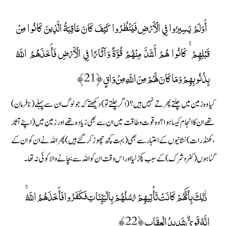
أَوَلَمْ يَسِيرُوا فِي الْأَرْضِ فَيَنْظُرُوا كَيْفَ كَانَ عَاقِبَةُ الَّذِينَ كَانُوا مِنْ
قَبْلِهِمْ ۚ كَانُوا هُمْ أَشَدَّ مِنْهُمْ قُوَّةً وَآثَارًا فِي الْأَرْضِ فَأَخَذَهُمُ اللَّهُ
بِذُنُوبِهِمْ وَمَا كَانَ لَهُمْ مِنَ اللَّهِ مِنْ وَاقٍ ﴿21﴾
کیا وہ زمین میں چلتے پھرتے نہیں ہیں ؟ (اگر چلتے تو) دیکھتے کہ جو لوگ ان سے پہلے ( نافرمان)
تھے ان کا انجام کیسا ہوا ؟ وہ قوت و طاقت میں ان سے بھی زیادہ تھے اور زمین میں ( اپنے آثار
، کھنڈرات) نشانیوں کے اعتبار سے بھی ( بہت کچھ چھوڑ کر گئے ہیں) پھر اللہ نے ان کو ان کے
گناہوں ( کفر و شرک) کے سبب پکڑ لیا اور اس وقت ان کو اللہ سے بچانے والا کوئی نہ تھا۔
ذَٰلِكَ بِأَنَّهُمْ كَانَتْ تَأْتِيهِمْ رُسُلُهُمْ بِالْبَيِّنَاتِ فَكَفَرُوا فَأَخَذَهُمُ اللَّهُ ۚ
إِنَّهُ قَوِيٌّ شَدِيدُ الْعِقَابِ ﴿22﴾