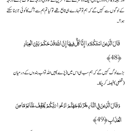
اور جبکہ (کافر) دوزخ میں ایک دوسرے سے جھگڑیں گے تو ادنی درجہ کے لوگ بڑے درجہ
کے لوگوں سے کہیں گے کہ ہم تو تمہارے ہی تابع تھے تو کیا تم ہم سے آگ کا کوئی جز ہٹا سکتے
ہو؟۔
قَالَ الَّذِينَ اسْتَكْبَرُوا إِنَّا كُلٌّ فِيهَا إِنَّ اللَّهَ قَدْ حَكَمَ بَيْنَ الْعِبَادِ
﴿48﴾
بڑے لوگ کہیں گے کہ ہم سب ہی اس میں (پڑے) ہیں اللہ تو اب بندوں کے درمیان
(قطعی) فیصلہ کرچکا۔
وَقَالَ الَّذِينَ فِي النَّارِ لِخَزَنَةِ جَهَنَّمَ ادْعُوا رَبَّكُمْ يُخَفِّفْ عَنَّا يَوْمًا مِنَ
الْعَذَابِ ﴿49﴾