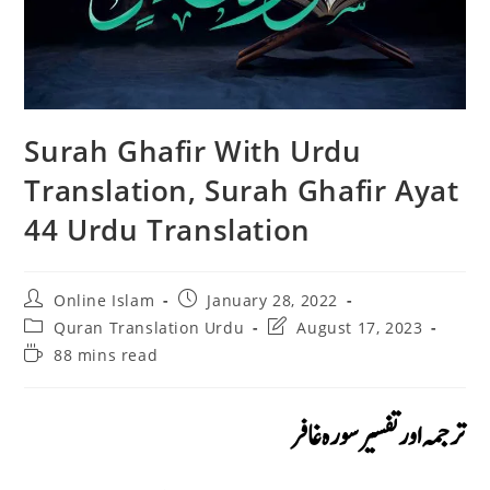
Surah Ghafir With Urdu
Translation, Surah Ghafir Ayat
44 Urdu Translation
Post
Post
Online Islam
January 28, 2022
author:
published:
Post
Post
Quran Translation Urdu
August 17, 2023
category:
last
Reading
88 mins read
modified:
time:
ترجمہ اور تفسير سورہ غافر