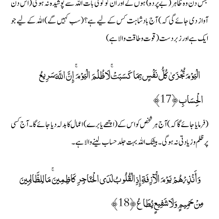
جس دن وہ ظاہر ( بےپردہ) ہوں گے اور ان کو کوئی بات اللہ سے پوشیدہ نہ ہوگی (اس دن
آواز دی جائے گی کہ) آج بادشاہت کس کے لیے ہے؟ (سب کہیں گے) اللہ کے لیے جو
ایک ہے اور زبردست (قوت و طاقت والا ہے)
الْيَوْمَ تُجْزَىٰ كُلُّ نَفْسٍ بِمَا كَسَبَتْ ۚ لَا ظُلْمَ الْيَوْمَ ۚ إِنَّ اللَّهَ سَرِيعُ
الْحِسَابِ ﴿17﴾
(فرمایا جائے گا کہ) آج ہر شخص کو اس کے ( اچھے یا برے) اعمال کا بدلہ دیا جائے گا ۔ آج کسی
پر ظلم و زیادتی نہ ہوگی ۔ بیشک اللہ بہت جلد حساب لینے والا ہے۔
وَأَنْذِرْهُمْ يَوْمَ الْآزِفَةِ إِذِ الْقُلُوبُ لَدَى الْحَنَاجِرِ كَاظِمِينَ ۚ مَا لِلظَّالِمِينَ
مِنْ حَمِيمٍ وَلَا شَفِيعٍ يُطَاعُ ﴿18﴾