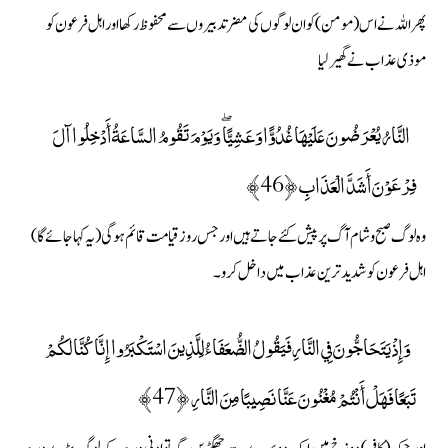
پھر اللہ نے اس (مومن) کو ان لوگوں کی مضر تدبیروں سے محفوظ رکھا اور اہل فرعون کو
موذی عذاب نے گھیرلیا
النَّارُ يُعْرَضُونَ عَلَيْهَا غُدُوًّا وَعَشِيًّا ۖ وَيَوْمَ تَقُومُ السَّاعَةُ أَدْخِلُوا آلَ
فِرْعَوْنَ أَشَدَّ الْعَذَابِ ﴿46﴾
وہ لوگ صبح وشام آگ پر پیش کئے جاتے ہیں اور جس روز قیامت قائم ہوگی (یہ کہا جائے گا)
اہل فرعون کو شدید ترین عذاب میں داخل کرو۔
وَإِذْ يَتَحَاجُّونَ فِي النَّارِ فَيَقُولُ الضُّعَفَاءُ لِلَّذِينَ اسْتَكْبَرُوا إِنَّا كُنَّا لَكُمْ
تَبَعًا فَهَلْ أَنْتُمْ مُغْنُونَ عَنَّا نَصِيبًا مِنَ النَّارِ ﴿47﴾