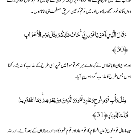
عذاب سے نہیں کون بچائے گا اگر وہ ہم پر آپڑا۔ فرعون نے کہا میں تو تم لوگوں کو وہی رائے
دوں گا جو خود سمجھ رہا ہوں اور میں تو تم کو عین طریق مصلحت ہی بتاتا ہوں۔
وَقَالَ الَّذِي آمَنَ يَا قَوْمِ إِنِّي أَخَافُ عَلَيْكُمْ مِثْلَ يَوْمِ الْأَحْزَابِ
﴿30﴾
اور جو ایمان لایا تھا اس نے کہا، اے میر ہم قومو ! میں تم پر اسی طرح کے عذاب کا اندیشہ رکھتا
ہوں جس طرح کا عذاب گروہوں پر آیا۔
مِثْلَ دَأْبِ قَوْمِ نُوحٍ وَعَادٍ وَثَمُودَ وَالَّذِينَ مِنْ بَعْدِهِمْ ۚ وَمَا اللَّهُ يُرِيدُ
ظُلْمًا لِلْعِبَادِ ﴿31﴾
جیسا حال قوم نوح (علیہ السلام) ، قوم عاد اور قوم ثمود کا ہوا اور وہ جو ان کے بعد آئے۔ اور اللہ