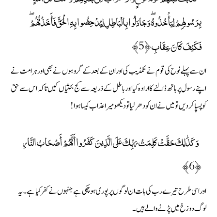
بِرَسُولِهِمْ لِيَأْخُذُوهُ ۖ وَجَادَلُوا بِالْبَاطِلِ لِيُدْحِضُوا بِهِ الْحَقَّ فَأَخَذْتُهُمْ ۖ
فَكَيْفَ كَانَ عِقَابِ ﴿5﴾
ان سے پہلے نوح کی قوم نے تکذیب کی اور ان کے بعد کے گروہوں نے بھی اور ہر امت نے
اپنے رسول پر ہاتھ ڈالنے کا ارادہ کیا اور باطل کے ذریعہ سے کج بحثیاں کیں تاکہ اس سے حق
کو پسپا کردیں تو میں نے ان کو دھر لیا تو دیکھو میرا عذاب کیسا ہوا !
وَكَذَٰلِكَ حَقَّتْ كَلِمَتُ رَبِّكَ عَلَى الَّذِينَ كَفَرُوا أَنَّهُمْ أَصْحَابُ النَّارِ
﴿6﴾
اور اسی طرح تیرے رب کی بات ان لوگوں پر پوری ہوچکی ہے جنہوں نے کفر کیا ہے۔ یہ
لوگ دوزخ میں پڑنے والے ہیں۔