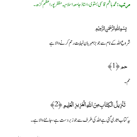
محمد ہاشم قاسمى بستوى، استاذ جامعہ اسلاميہ مظفر پور اعظم گڑھ۔
مرتب:
﷽
شروع اللہ کے نام سے جو بڑا مہربان نہایت رحم کرنے والا ہے
حم ﴿1﴾
حم۔
تَنْزِيلُ الْكِتَابِ مِنَ اللَّهِ الْعَزِيزِ الْعَلِيمِ ﴿2﴾
یہ کتاب اتاری گئی ہے اللہ کی طرف سے جو زبردست ہے، جاننے والا ہے۔